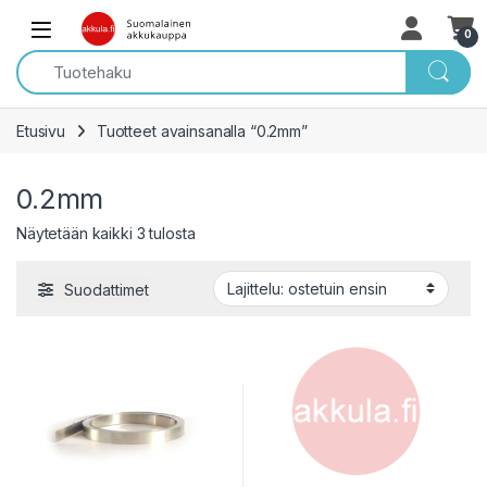
Skip to navigation
Skip to content
Open
0
Etusivu
Tuotteet avainsanalla “0.2mm”
0.2mm
Sorted by popularity
Näytetään kaikki 3 tulosta
Suodattimet