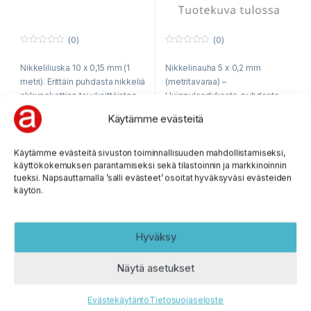
(0)
(0)
0
0
o
o
Nikkeliliuska 10 x 0,15 mm (1
Nikkelinauha 5 x 0,2 mm
u
u
t
t
metri). Erittäin puhdasta nikkeliä
(metritavaraa) –
o
o
f
f
akkupakettien tai yksittäisten
Huippulaadukasta, puhdasta
5
5
akkukennojen hitsaamiseen.
nikkeliä akkupakettien
Käytämme evästeitä
Voidaan toimittaa kirjeenä /
hitsaukseen.
pikkupakettina.
92 varastossa
35 varastossa
Käytämme evästeitä sivuston toiminnallisuuden mahdollistamiseksi,
7,95
€
5,50
€
käyttökokemuksen parantamiseksi sekä tilastoinnin ja markkinoinnin
sis. ALV 25,5%
sis. ALV 25,5%
tueksi. Napsauttamalla ’salli evästeet’ osoitat hyväksyväsi evästeiden
käytön.
Hyväksy
Näytä asetukset
Evästekäytäntö
Tietosuojaseloste