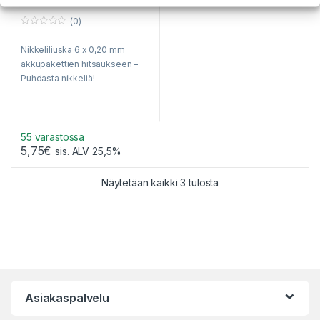
(0)
0
o
Nikkeliliuska 6 x 0,20 mm
u
t
akkupakettien hitsaukseen –
o
f
Puhdasta nikkeliä!
5
55 varastossa
5,75
€
sis. ALV 25,5%
Sorted by popularity
Näytetään kaikki 3 tulosta
Asiakaspalvelu