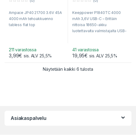
(0)
(0)
0
0
o
o
Ampace JP40 21700 3.6V 45A
Keeppower P1840TC 4000
u
u
t
t
4000 mAh tehoakkuenno
mAh 3,6V USB-C – Erittäin
o
o
f
f
tabless flat top
riittoisa 18650-akku
5
5
luotettavalta valmistajalta USB-
latauksella – Eniten käyttöaikaa
taskulamppuun ja
otsavalaisimeen. – Kätevä
211 varastossa
41 varastossa
3,99
€
19,95
€
suojakotelo kaupan päälle –
sis. ALV 25,5%
sis. ALV 25,5%
Nopea toimitus!
Sorted by popularity
Näytetään kaikki 6 tulosta
Asiakaspalvelu