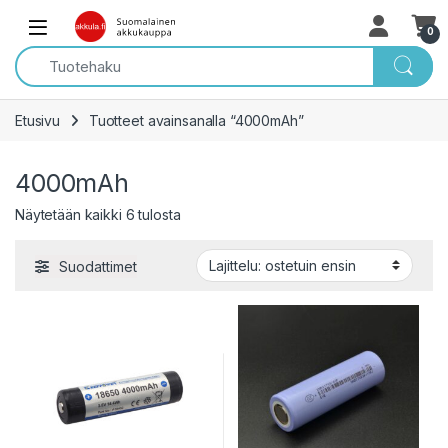
Skip to navigation
Skip to content
Open
0
Etusivu
Tuotteet avainsanalla “4000mAh”
4000mAh
Sorted by popularity
Näytetään kaikki 6 tulosta
Suodattimet