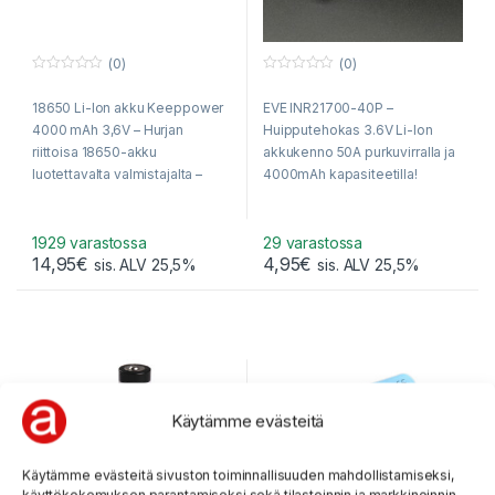
(0)
(0)
0
0
o
o
18650 Li-Ion akku Keeppower
EVE INR21700-40P –
u
u
t
t
4000 mAh 3,6V – Hurjan
Huipputehokas 3.6V Li-Ion
o
o
f
f
riittoisa 18650-akku
akkukenno 50A purkuvirralla ja
5
5
luotettavalta valmistajalta –
4000mAh kapasiteetilla!
Eniten käyttöaikaa
taskulamppuun ja
otsavalaisimeen. – Kätevä
1929 varastossa
29 varastossa
14,95
€
4,95
€
suojakotelo kaupan päälle –
sis. ALV 25,5%
sis. ALV 25,5%
Nopea toimitus!
Käytämme evästeitä
Käytämme evästeitä sivuston toiminnallisuuden mahdollistamiseksi,
käyttökokemuksen parantamiseksi sekä tilastoinnin ja markkinoinnin