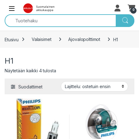
Skip to navigation
Skip to content
Open
0
Etusivu
Valaisimet
Ajovalopolttimot
H1
H1
Sorted by popularity
Näytetään kaikki 4 tulosta
Suodattimet