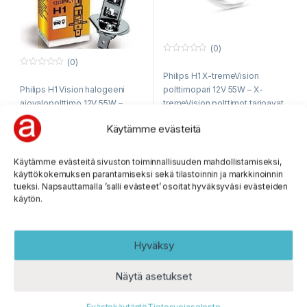
(0)
0
(0)
o
0
Philips H1 X-tremeVision
u
o
t
polttimopari 12V 55W – X-
Philips H1 Vision halogeeni
u
o
t
f
tremeVision polttimot tarjoavat
ajovalopolttimo 12V 55W –
o
5
f
huikean 130% parannuksen
Laadukas perustason
5
Käytämme evästeitä
valotehoon verrattuna
halogeenipolttimo Philipsiltä
perinteisiin
tarjoaa +30% valoa
halogeenipolttimoihin!
peruslamppuihin verrattuna.
Ei varastossa
Käytämme evästeitä sivuston toiminnallisuuden mahdollistamiseksi,
19,95
€
Kustannustehokas vaihtoehto!
sis. ALV 25,5%
Ei varastossa
käyttökokemuksen parantamiseksi sekä tilastoinnin ja markkinoinnin
2,95
€
sis. ALV 25,5%
tueksi. Napsauttamalla ’salli evästeet’ osoitat hyväksyväsi evästeiden
käytön.
Hyväksy
Näytä asetukset