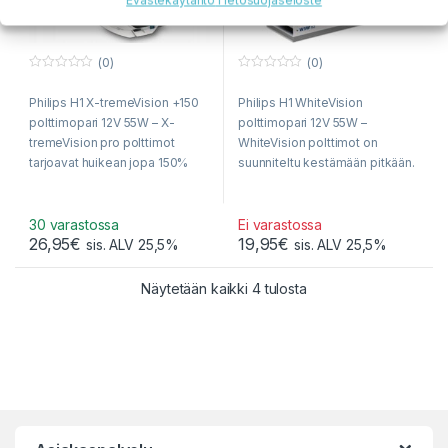
Evästekäytäntö
Tietosuojaseloste
(0)
(0)
0
0
o
o
Philips H1 X-tremeVision +150
Philips H1 WhiteVision
u
u
t
t
polttimopari 12V 55W – X-
polttimopari 12V 55W –
o
o
f
f
tremeVision pro polttimot
WhiteVision polttimot on
5
5
tarjoavat huikean jopa 150%
suunniteltu kestämään pitkään.
parannuksen valotehoon
Kaupan päälle tyylikkään
verrattuna perinteisiin
valkoinen valo, joka on jopa
halogeenipolttimoihin!
60% tavallista ajovalopolttimoa
30 varastossa
Ei varastossa
26,95
€
19,95
€
kirkkaampi!
sis. ALV 25,5%
sis. ALV 25,5%
Sorted by popularity
Näytetään kaikki 4 tulosta