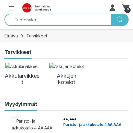
Skip to navigation
Skip to content
Open
0
Etusivu
Tarvikkeet
Tarvikkeet
Akkutarvikkee
Akkujen
t
kotelot
Myydyimmät
AA
,
AAA
Paristo- ja akkukotelo 4 AA AAA