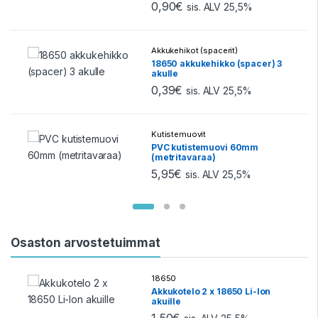
0,90
€
sis. ALV 25,5%
Akkukehikot (spacerit)
18650 akkukehikko (spacer) 3
akulle
0,39
€
sis. ALV 25,5%
Kutistemuovit
PVC kutistemuovi 60mm
(metritavaraa)
5,95
€
sis. ALV 25,5%
Osaston arvostetuimmat
18650
Akkukotelo 2 x 18650 Li-Ion
akuille
1,50
€