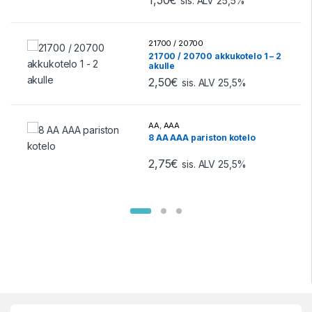
sis. ALV 25,5%
Tällä tuotteella on useampi muunnelma
21700 / 20700
21700 / 20700 akkukotelo 1 – 2
akulle
2,50
€
sis. ALV 25,5%
AA
,
AAA
8 AA AAA pariston kotelo
2,75
€
sis. ALV 25,5%