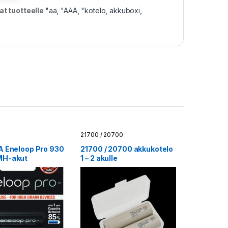
t tuotteelle
"aa
,
"AAA
,
"kotelo
,
akkuboxi
,
21700 / 20700
A Eneloop Pro 930
21700 / 20700 akkukotelo
MH-akut
1 – 2 akulle
äpakkauksessa