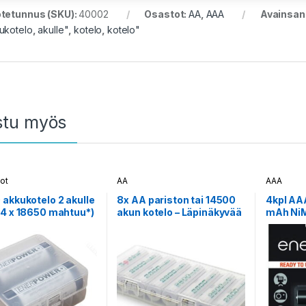
tetunnus (SKU):
40002
Osastot:
AA
,
AAA
Avainsana
ukotelo
,
akulle"
,
kotelo
,
kotelo"
stu myös
ot
AA
AAA
akkukotelo 2 akulle
8x AA pariston tai 14500
4kpl AA
4 x 18650 mahtuu*)
akun kotelo – Läpinäkyvää
mAh Ni
muovia
myymäl