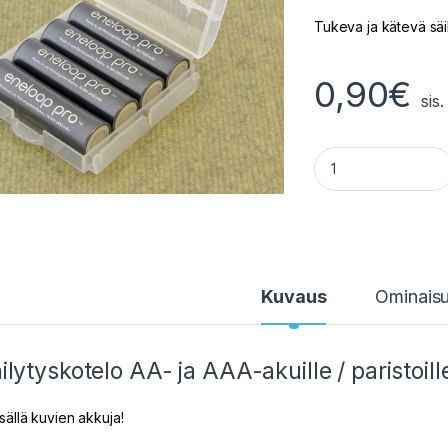
Tukeva ja kätevä säil
0,90
€
sis
Paristo- ja akkuko
Kuvaus
Ominais
ilytyskotelo AA- ja AAA-akuille / paristoill
isällä kuvien akkuja!