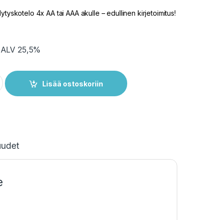
ytyskotelo 4x AA tai AAA akulle – edullinen kirjetoimitus!
. ALV 25,5%
telo 4 AA AAA quantity
Lisää ostoskoriin
uudet
e