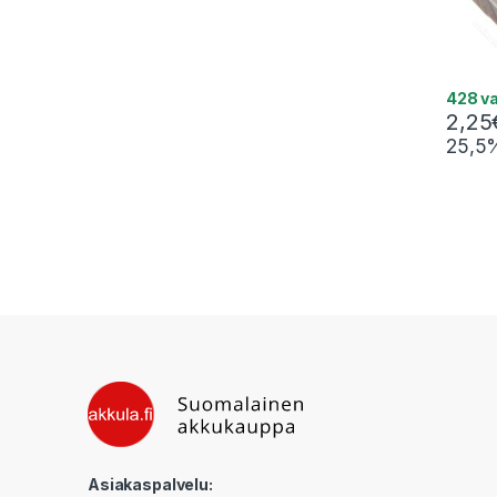
428 v
2,25
25,5
Asiakaspalvelu: