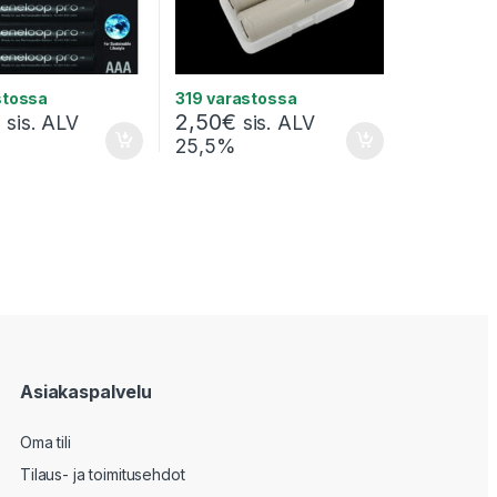
stossa
319 varastossa
€
2,50
€
sis. ALV
sis. ALV
25,5%
Asiakaspalvelu
Oma tili
Tilaus- ja toimitusehdot