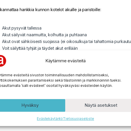
kannattaa hankkia kunnon kotelot akuille ja paristoille:
Akut pysyvät tallessa
Akut säilyvät naarmuitta, kolhuitta ja puhtaana
Akut ovat sähköisesti suojassa (ei oikosulkuja tai tahattomia purkautu
Voit säilyttää tyhjät ja täydet akut erillään
Juuri sopiva neljän akun satsi esim.
Käytämme evästeitä
Salamavaloon
Digikameraan
Taskulamppuun
tämme evästeitä sivuston toiminnallisuuden mahdollistamiseksi,
ttökokemuksen parantamiseksi sekä tilastoinnin ja markkinoinnin tueksi.
Yms.
sauttamalla ’salli evästeet’ osoitat hyväksyväsi evästeiden käytön.
Kotelot voidaan kytkeä yhteen “pötkötksi” – Tee vaikka 8 tai 12 akun
Koteloissa on lokerot jokaiselle akulle erikseen – Voit kuljettaa myö
Hyväksy
Näytä asetukset
Evästekäytäntö
Tietosuojaseloste