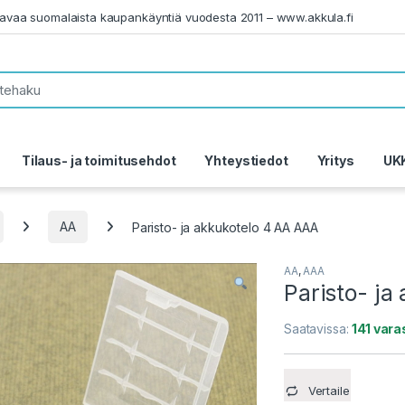
tavaa suomalaista kaupankäyntiä vuodesta 2011 – www.akkula.fi
Tilaus- ja toimitusehdot
Yhteystiedot
Yritys
UK
AA
Paristo- ja akkukotelo 4 AA AAA
AA
,
AAA
Paristo- ja
Saatavissa:
141 var
Vertaile