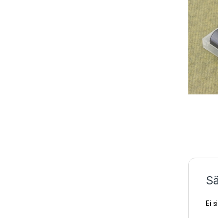
Sä
Ei s