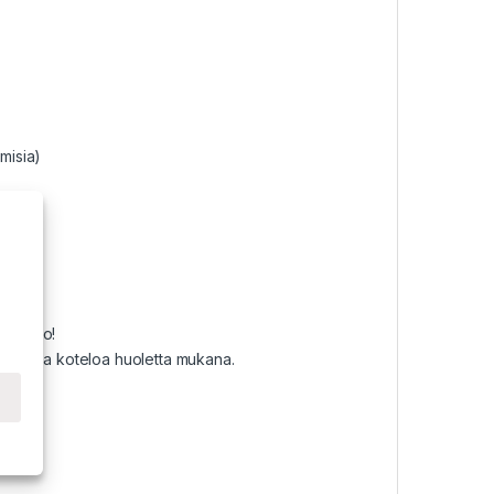
misia)
 kotelo!
s vajaata koteloa huoletta mukana.