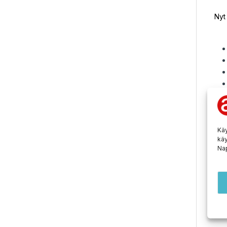
Nyt 
Käy
käy
Nap