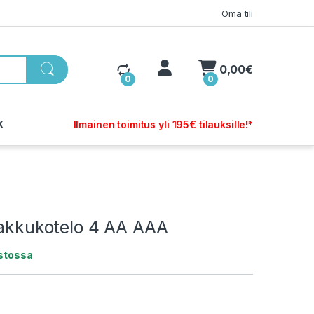
Oma tili
My Account
0,00
€
0
0
K
Ilmainen toimitus yli 195€ tilauksille!*
 akkukotelo 4 AA AAA
astossa