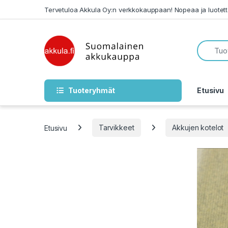
Skip to navigation
Skip to content
Tervetuloa Akkula Oy:n verkkokauppaan! Nopeaa ja luotet
Tuoteryhmät
Etusivu
Etusivu
Tarvikkeet
Akkujen kotelot