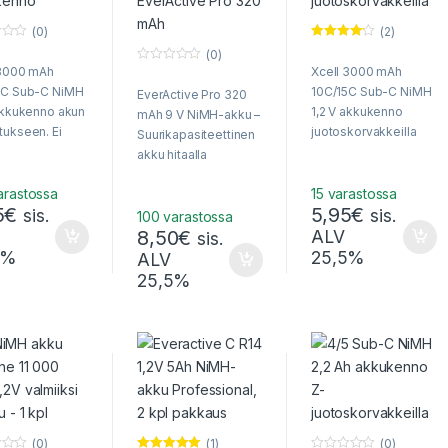
(0)
(2)
Arvostel
(0)
u
 3000 mAh
Xcell 3000 mAh
0
tuotteesta
o
:
4.00
/ 5
5C Sub-C NiMH
10C/15C Sub-C NiMH
EverActive Pro 320
u
t
akkukenno akun
1,2 V akkukenno
mAh 9 V NiMH-akku –
o
tukseen. Ei
juotoskorvakkeilla
f
Suurikapasiteettinen
5
akun kennotukseen.
akku hitaalla
korvakkeita!
itsepurkautumisella ja
arastossa
15 varastossa
suurella jopa 320
5
€
5,95
€
sis.
sis.
mAh kapasiteetilla.
100 varastossa
8,50
€
ALV
sis.
5%
25,5%
ALV
25,5%
(0)
(1)
(0)