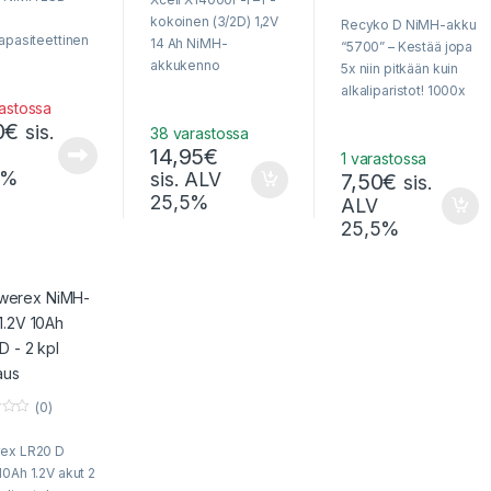
u
o
t
kokoinen (3/2D) 1,2V
Recyko D NiMH-akku
u
o
apasiteettinen
t
f
14 Ah NiMH-
“5700” – Kestää jopa
o
5
oinen akku
akkukenno
f
5x niin pitkään kuin
5
aan käytöön –
alkaliparistot! 1000x
nen
rastossa
uudelleenladattava,
0
€
rkautuminen ja
sis.
38 varastossa
valmiiksi ladattu
 myös
14,95
€
huippuakku – Ei
1 varastossa
sessa.
5%
sis. ALV
7,50
€
kirjetoimitusta!
sis.
25,5%
ALV
25,5%
(0)
ex LR20 D
0Ah 1.2V akut 2