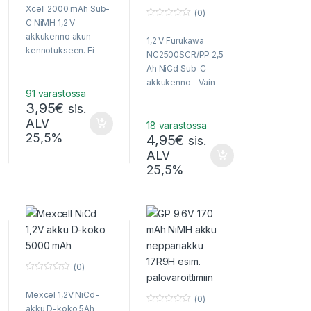
o
Xcell 2000 mAh Sub-
u
(0)
t
C NiMH 1,2 V
0
o
o
f
akkukenno akun
1,2 V Furukawa
u
5
kennotukseen. Ei
t
NC2500SCR/PP 2,5
o
sisällä
f
Ah NiCd Sub-C
5
juotoskorvakkeita!
akkukenno – Vain
91 varastossa
teollisuuskäyttöön!
3,95
€
sis.
ALV
18 varastossa
25,5%
4,95
€
sis.
ALV
25,5%
(0)
0
o
Mexcel 1,2V NiCd-
u
(0)
t
akku D-koko 5Ah
0