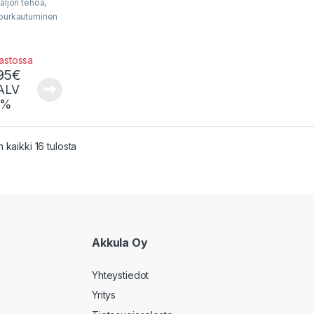
Paljon tehoa,
 purkautuminen
nomainen
nkesto!
rastossa
95
€
 ALV
5%
Sorted by popularity
 kaikki 16 tulosta
Akkula Oy
Yhteystiedot
Yritys