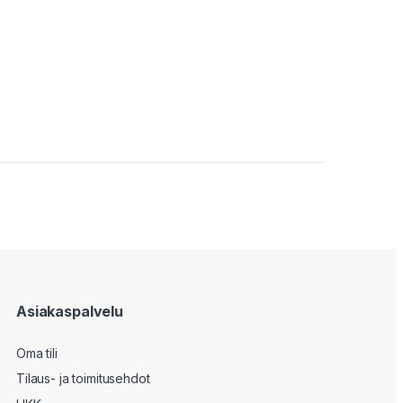
Asiakaspalvelu
Oma tili
Tilaus- ja toimitusehdot