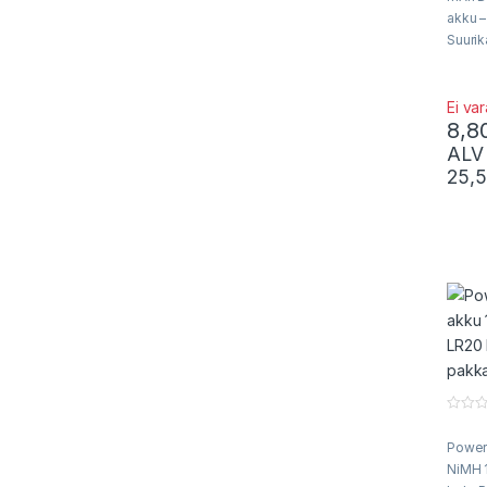
akku –
Suurik
D-kok
vaativ
Vähäi
Ei va
8,8
itsepu
toimii
ALV
pakka
25,
0
o
Power
u
t
NiMH 1
o