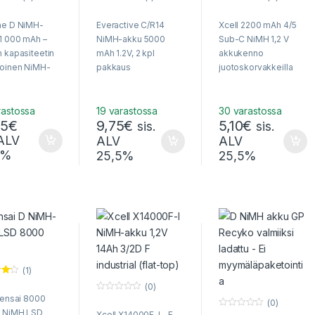
Arvostelu
0
tuotteesta:
o
ne D NiMH-
Everactive C/R14
Xcell 2200 mAh 4/5
5.00
/ 5
u
t
1 000 mAh –
NiMH-akku 5000
Sub-C NiMH 1,2 V
o
f
 kapasiteetin
mAh 1.2V, 2 kpl
akkukenno
5
oinen NiMH-
pakkaus
juotoskorvakkeilla
risto korvaa
akun kennotukseen.
pariston. Satoja
a ladattavissa!
rastossa
19 varastossa
30 varastossa
95
€
9,75
€
5,10
€
sis.
sis.
 ALV
ALV
ALV
5%
25,5%
25,5%
(1)
el
(0)
Tensai 8000
0
sta
(0)
o
5
 NiMH LSD
Xcell X14000F-I – F-
0