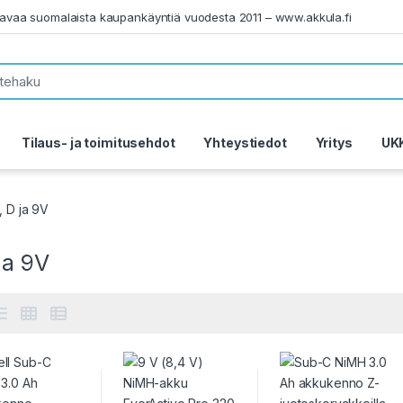
tavaa suomalaista kaupankäyntiä vuodesta 2011 – www.akkula.fi
Tilaus- ja toimitusehdot
Yhteystiedot
Yritys
UK
, D ja 9V
ja 9V