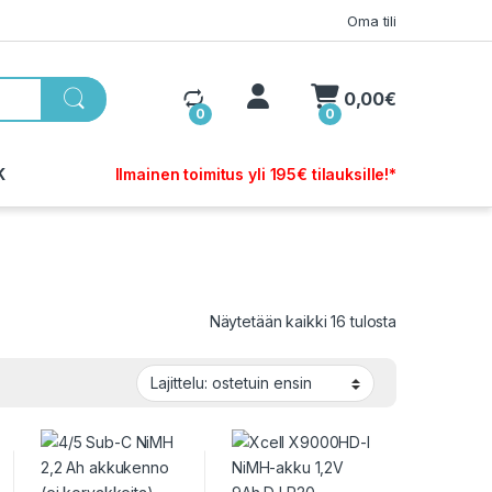
Oma tili
My Account
0,00
€
0
0
K
Ilmainen toimitus yli 195€ tilauksille!*
Sorted by pop
Näytetään kaikki 16 tulosta