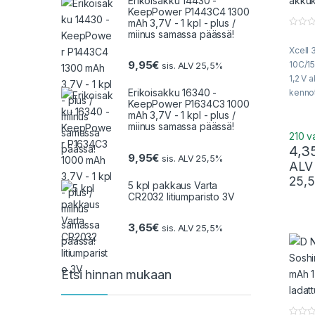
Erikoisakku 14430 -
KeepPower P1443C4 1300
mAh 3,7V - 1 kpl - plus /
miinus samassa päässä!
0
o
Xcell
u
t
9,95
€
10C/1
sis. ALV 25,5%
o
f
1,2 V 
5
Erikoisakku 16340 -
kenno
KeepPower P1634C3 1000
sisällä
mAh 3,7V - 1 kpl - plus /
juotos
miinus samassa päässä!
210 v
4,3
9,95
€
sis. ALV 25,5%
ALV
25,
5 kpl pakkaus Varta
CR2032 litiumparisto 3V
3,65
€
sis. ALV 25,5%
Etsi hinnan mukaan