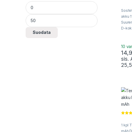
Minimihinta
Maksimihinta
0
o
Soshi
u
t
akku 1
o
f
Suuren
5
D-kok
Suodata
akkupa
alkali
kertoj
10 va
14,
sis.
25,
Arvost
u
1 kpl 
tuottee
:
4.00
/ 
mAh D