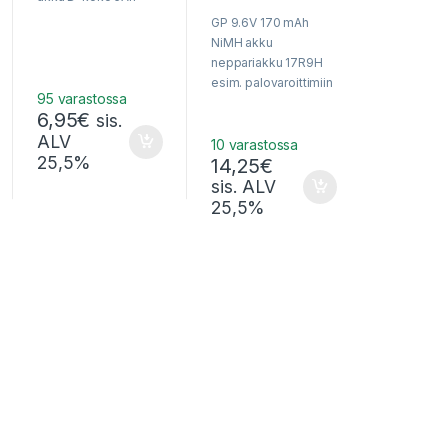
o
o
f
GP 9.6V 170 mAh
u
5
t
NiMH akku
o
f
neppariakku 17R9H
5
esim. palovaroittimiin
95 varastossa
6,95
€
sis.
ALV
10 varastossa
25,5%
14,25
€
sis. ALV
25,5%