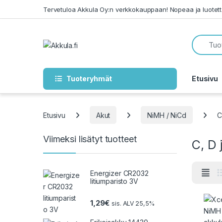
Skip to navigation
Skip to content
Tervetuloa Akkula Oy:n verkkokauppaan! Nopeaa ja luotet
Tuoteryhmät
Etusivu
Etusivu
Akut
NiMH / NiCd
C
Viimeksi lisätyt tuotteet
C, D 
Energizer CR2032
litiumparisto 3V
1,29
€
sis. ALV 25,5%