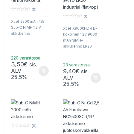
(0)
0
(0)
o
Xcell 2200 mAh 4/5
0
u
o
t
Sub-C NiMH 1,2 V
Xcell X9000HD-I D-
u
o
t
f
akkukenno
kokoinen 1,2V 9000
o
5
f
mAh NiMH-
5
akkukenno LR20
220 varastossa
3,50
€
sis.
23 varastossa
ALV
9,40
€
sis.
25,5%
ALV
25,5%
(0)
0