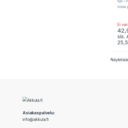
f
kpl – 
5
hidas
ja eri
kylmä
Ei va
42,
sis.
25,
Näytetään
Asiakaspalvelu:
info@akkula.fi