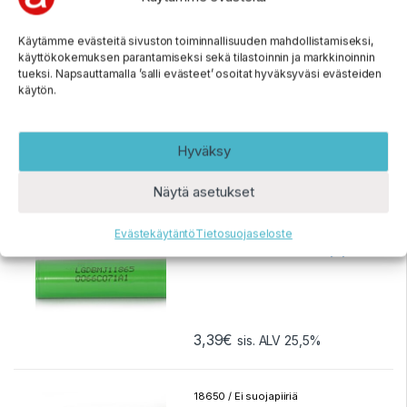
Flat-top
Käytämme evästeitä sivuston toiminnallisuuden mahdollistamiseksi,
käyttökokemuksen parantamiseksi sekä tilastoinnin ja markkinoinnin
tueksi. Napsauttamalla ’salli evästeet’ osoitat hyväksyväsi evästeiden
5,80
€
sis. ALV 25,5%
käytön.
Hyväksy
Osaston arvostetuimmat
Näytä asetukset
18650 / Ei suojapiiriä
Evästekäytäntö
Tietosuojaseloste
INR 18650 MJ1 3.6 V 3400 mAh
/ 10A Li-Ion akku – Ei suojapiiriä
– Flat-top
3,39
€
sis. ALV 25,5%
18650 / Ei suojapiiriä