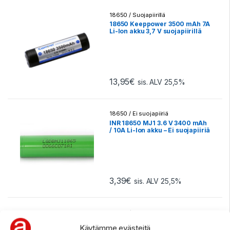
18650 / Suojapiirillä
18650 Keeppower 3500 mAh 7A
Li-Ion akku 3,7 V suojapiirillä
(button-top) P1835J – 1 kpl
13,95
€
sis. ALV 25,5%
18650 / Ei suojapiiriä
INR 18650 MJ1 3.6 V 3400 mAh
/ 10A Li-Ion akku – Ei suojapiiriä
– Flat-top
3,39
€
sis. ALV 25,5%
18650 / Ei suojapiiriä
18650 Murata (Sony) VTC6 li-
Käytämme evästeitä
ion akkukenno – Ei suojapiiriä –