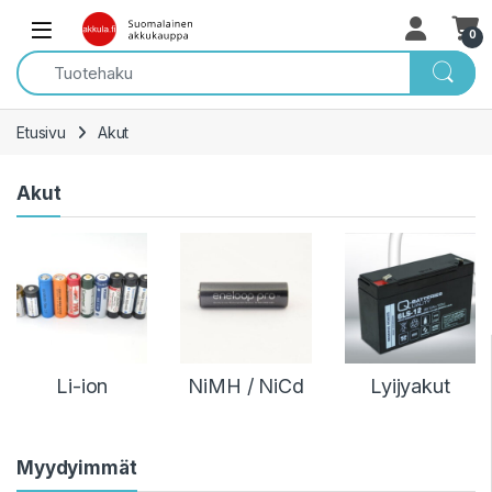
Skip to navigation
Skip to content
Open
0
Etusivu
Akut
Akut
Li-ion
NiMH / NiCd
Lyijyakut
Myydyimmät