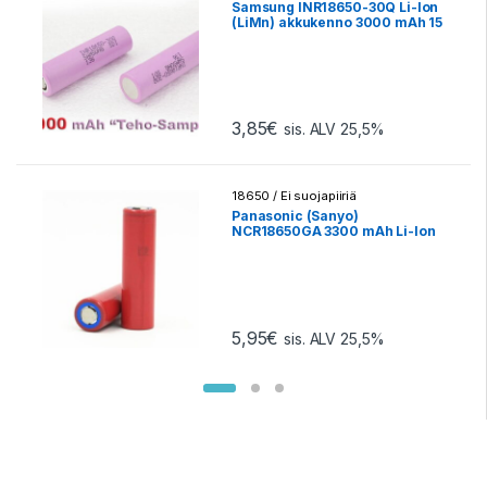
Samsung INR18650-30Q Li-Ion
(LiMn) akkukenno 3000 mAh 15
A 3,6 V – Ei suojapiiriä – Flat-top
– 1kpl
3,85
€
sis. ALV 25,5%
18650 / Ei suojapiiriä
Panasonic (Sanyo)
NCR18650GA 3300 mAh Li-Ion
3,6 V akkukenno – Ei suojapiiriä
– Flat-top (1 kpl)
5,95
€
sis. ALV 25,5%