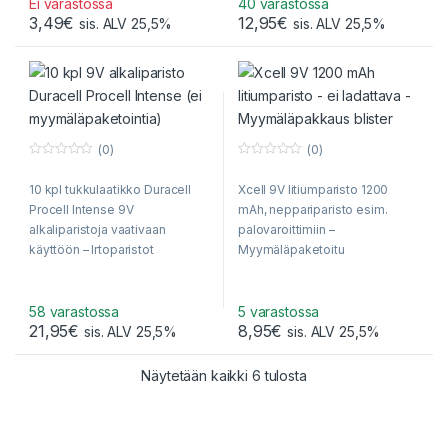
Ei varastossa
40 varastossa
3,49
€
12,95
€
sis. ALV 25,5%
sis. ALV 25,5%
(0)
(0)
0
0
o
o
10 kpl tukkulaatikko Duracell
Xcell 9V litiumparisto 1200
u
u
t
t
Procell Intense 9V
mAh, neppariparisto esim.
o
o
f
f
alkaliparistoja vaativaan
palovaroittimiin –
5
5
käyttöön – Irtoparistot
Myymäläpaketoitu
pahvipakkauksessa.
Suuremmassa laatikossa 50
paristoa (5 x 10 kpl).
58 varastossa
5 varastossa
21,95
€
8,95
€
sis. ALV 25,5%
sis. ALV 25,5%
Sorted by popularity
Näytetään kaikki 6 tulosta