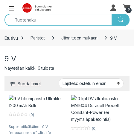
Skip to navigation
Skip to content
Open
0
Etusivu
Paristot
Jännitteen mukaan
9 V
9 V
Sorted by popularity
Näytetään kaikki 6 tulosta
Suodattimet
(0)
0
o
Super-pitkäikäinen 9 V
u
(0)
t
“neppariparisto” Ultralife
0
o