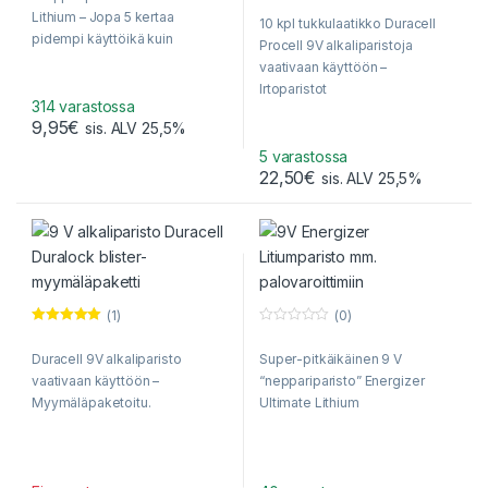
o
f
Lithium – Jopa 5 kertaa
10 kpl tukkulaatikko Duracell
u
5
pidempi käyttöikä kuin
t
Procell 9V alkaliparistoja
o
alkaliparistolla!
f
vaativaan käyttöön –
5
Irtoparistot
314 varastossa
pahvipakkauksessa.
9,95
€
sis. ALV 25,5%
Suuremmassa laatikossa 50
paristoa (5 x 10 kpl).
5 varastossa
22,50
€
sis. ALV 25,5%
(1)
(0)
Arvostelu
0
tuotteesta:
o
Duracell 9V alkaliparisto
Super-pitkäikäinen 9 V
5.00
/ 5
u
t
vaativaan käyttöön –
“neppariparisto” Energizer
o
f
Myymäläpaketoitu.
Ultimate Lithium
5