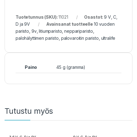
Tuotetunnus (SKU):
11021
Osastot:
9 V
,
C,
D ja 9V
Avainsanat tuotteelle
10 vuoden
paristo
,
9v
,
litiumparisto
,
neppariparisto
,
palohälyttimen paristo
,
palovaroitin paristo
,
ultralife
Paino
45 g (gramma)
Tutustu myös