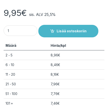
9,95
€
sis. ALV 25,5%
9 V Litiumparisto Ultralife 1200 mAh Bulk quantity
Lisää ostoskoriin
Määrä
Hinta/kpl
2 - 5
8,96
€
6 - 10
8,46
€
11 - 20
8,16
€
21 - 50
7,96
€
51 - 100
7,76
€
101 +
7,46
€