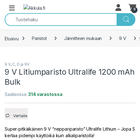
Skip to navigation
Skip to content
Open
0
Etusivu
Paristot
Jännitteen mukaan
9 V
9 V
,
C, D ja 9V
9 V Litiumparisto Ultralife 1200 mAh
Bulk
Saatavissa:
314 varastossa
Vertaile
Super-pitkäikäinen 9 V “neppariparisto” Ultralife Lithium – Jopa 5
kertaa pidempi käyttöikä kuin alkaliparistolla!