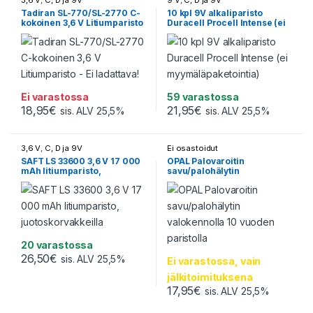
3,6 V
,
C, D ja 9V
9 V
,
C, D ja 9V
Tadiran SL-770/SL-2770 C-
10 kpl 9V alkaliparisto
kokoinen 3,6 V Litiumparisto
Duracell Procell Intense (ei
– Ei ladattava!
myymäläpaketointia)
Ei varastossa
59 varastossa
18,95
€
21,95
€
sis. ALV 25,5%
sis. ALV 25,5%
3,6 V
,
C, D ja 9V
Ei osastoidut
SAFT LS 33600 3,6 V 17 000
OPAL Palovaroitin
mAh litiumparisto,
savu/palohälytin
juotoskorvakkeilla
valokennolla 10 vuoden
paristolla
20 varastossa
26,50
€
sis. ALV 25,5%
Ei varastossa, vain
jälkitoimituksena
17,95
€
sis. ALV 25,5%