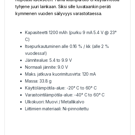
tyhjene juuri lainkaan. Siksi sille luvataankin peräti
kymmenen vuoden säilyvyys varastoitaessa.
Kapasiteetti 1200 mAh (purku 9 mA 5.4 V @ 23°
C)
Itsepurkautuminen alle 0.16 % / kk (alle 2 %
vuodessa!)
Jännitealue: 5.4 to 9.9 V
Normaali jännite: 9.0 V
Maks. jatkuva kuorimitusvirta: 120 mA
Massa: 33.8 g
Käyttölämpötila-alue: -20° C to 60° C
Varastointilämpötila-alue: -40° C to 60° C
Ulkokuori: Muovi / Metallikalvo
Liittimien materiaali: Ni-pinnoitettu