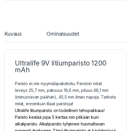
Kuvaus
Ominaisuudet
Ultralife 9V litiumparisto 1200
mAh
Paristo ei ole myymäläpaketoitu. Pariston mitat:
leveys 25,7 mm, paksuus 16,6 mm, pituus 48,1 mm
(miinusnavan päähän), 45,5 mm ilman napoja. Tarkista
mitat, ennenkuin tilaat paristoja!
Ultralife litiumparisto on todellinen tehopakkaus!
Paristo kestää jopa 5 kertaa niin pitkään kuin
alkaliparisto. Alkaliparisto tyhjenee huomattavan
nopeasti itsekseen. Tämä litiumparisto ei käytännössä