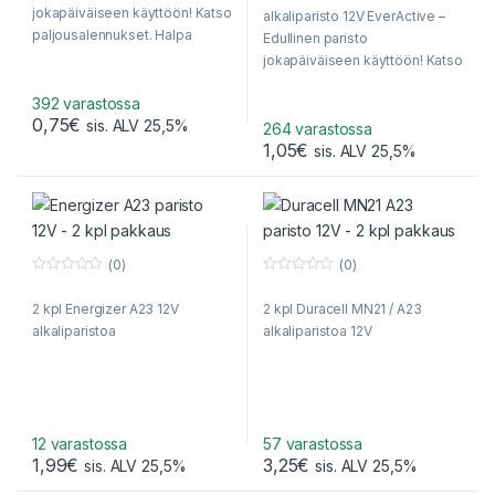
t
jokapäiväiseen käyttöön! Katso
alkaliparisto 12V EverActive –
o
paljousalennukset. Halpa
f
Edullinen paristo
5
kirjetoimitus suoraan kotiin /
jokapäiväiseen käyttöön! Katso
työpaikalle!
paljousalennukset. Halpa
392 varastossa
kirjetoimitus suoraan kotiin /
0,75
€
sis. ALV 25,5%
työpaikalle!
264 varastossa
1,05
€
sis. ALV 25,5%
(0)
(0)
0
0
o
o
2 kpl Energizer A23 12V
2 kpl Duracell MN21 / A23
u
u
t
t
alkaliparistoa
alkaliparistoa 12V
o
o
f
f
5
5
12 varastossa
57 varastossa
1,99
€
3,25
€
sis. ALV 25,5%
sis. ALV 25,5%