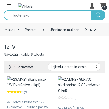
Skip to navigation
Skip to content
Open
0
Etusivu
Paristot
Jännitteen mukaan
12 V
12 V
Sorted by popularity
Näytetään kaikki 6 tulosta
Suodattimet
(3)
Arvostelu
(0)
tuotteesta:
A23/MN21 alkaliparisto 12V
0
4.33
/ 5
o
EverActive – Edullinen paristo
A27/MN27/8LR732
u