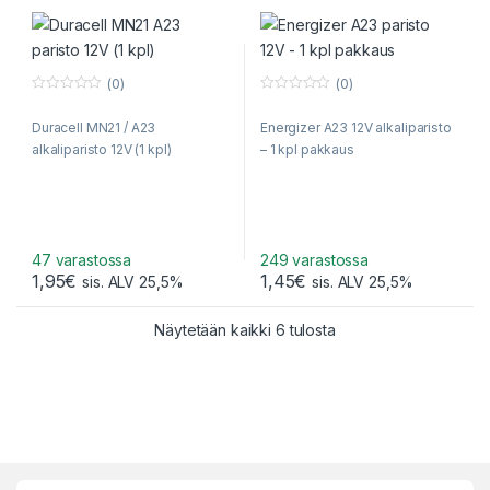
(0)
(0)
0
0
o
o
Duracell MN21 / A23
Energizer A23 12V alkaliparisto
u
u
t
t
alkaliparisto 12V (1 kpl)
– 1 kpl pakkaus
o
o
f
f
5
5
47 varastossa
249 varastossa
1,95
€
1,45
€
sis. ALV 25,5%
sis. ALV 25,5%
Sorted by popularity
Näytetään kaikki 6 tulosta