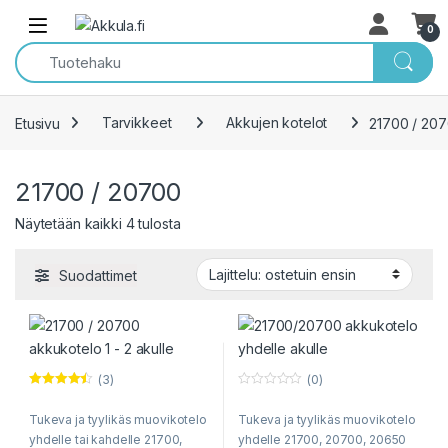
Skip to navigation
Skip to content
Open
0
Etusivu
Tarvikkeet
Akkujen kotelot
21700 / 20
21700 / 20700
Sorted by popularity
Näytetään kaikki 4 tulosta
Suodattimet
(3)
(0)
Arvostelu
0
tuotteesta:
o
Tukeva ja tyylikäs muovikotelo
Tukeva ja tyylikäs muovikotelo
4.33
/ 5
u
t
yhdelle tai kahdelle 21700,
yhdelle 21700, 20700, 20650
o