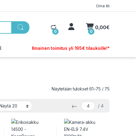
Oma tili
My Account
0,00
€
0
0
K
Ilmainen toimitus yli 195€ tilauksille!*
Sorted by pop
Näytetään tulokset 61–75 / 75
←
/ 4