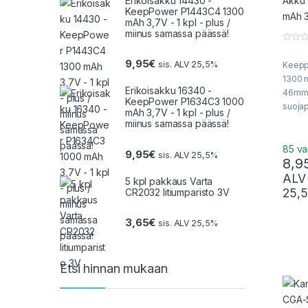
Erikoisakku 14430 -
KeepPower P1443C4 1300
mAh 3,7V - 1 kpl - plus /
miinus samassa päässä!
0
o
9,95
€
sis. ALV 25,5%
Keepp
u
t
1300 
o
Erikoisakku 16340 -
f
46mm 
5
KeepPower P1634C3 1000
suojap
mAh 3,7V - 1 kpl - plus /
Li-Ion
miinus samassa päässä!
Huipp
kapasi
85 va
9,95
€
sis. ALV 25,5%
8,9
ALV
5 kpl pakkaus Varta
25,
CR2032 litiumparisto 3V
3,65
€
sis. ALV 25,5%
Etsi hinnan mukaan