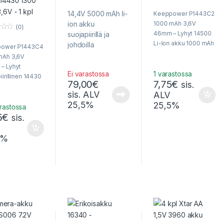
0
0
o
o
14,4V 5000 mAh li-
Keeppower P1443C2
u
u
t
t
ion akku
1000 mAh 3,6V
o
o
(0)
f
f
46mm – Lyhyt 14500
suojapiirillä ja
5
5
Li-Ion akku 1000 mAh
johdoilla
ower P1443C4
3,6 V (AA-koko) –
mAh 3,6V
Lyhempi 14500-akku
– Lyhyt
(14430-akku
Ei varastossa
1 varastossa
iirillinen 14430
79,00
€
7,75
€
suojapiirillä)
sis.
 akku 3,6V –
laatuvalmistajalta.
sis. ALV
ALV
usuuri
Akun pituus n. 46 mm.
25,5%
25,5%
teetti!
rastossa
5
€
sis.
5%