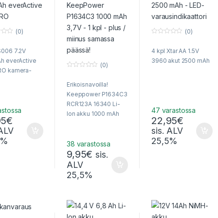
(0)
(0)
0
o
006 7.2V
4 kpl Xtar AA 1.5V
u
t
h everActive
3960 akut 2500 mAh
o
(0)
f
O kamera-
0
5
o
Erikoisnavoilla!
u
t
Keeppower P1634C3
o
f
RCR123A 16340 Li-
5
astossa
47 varastossa
Ion akku 1000 mAh
95
€
22,95
€
3,7 V –
 ALV
sis. ALV
Suurikapasiteettinen!
5%
25,5%
38 varastossa
9,95
€
sis.
ALV
25,5%