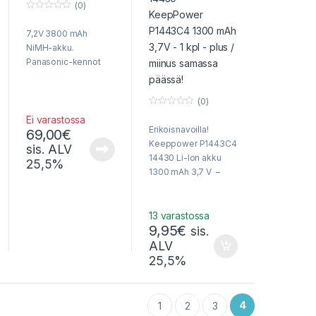
(0)
0
o
7,2V 3800 mAh
u
t
NiMH-akku.
o
f
Panasonic-kennot
5
(0)
0
Ei varastossa
o
Erikoisnavoilla!
u
69,00
€
t
Keeppower P1443C4
sis. ALV
o
f
14430 Li-Ion akku
25,5%
5
1300 mAh 3,7 V –
Suurikapasiteettinen!
13 varastossa
9,95
€
sis.
ALV
25,5%
4
1
2
3