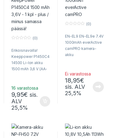
(0)
0
o
EN-EL9 EN-EL9e 7.4V
u
(0)
t
1000mAh everActive
0
o
o
f
camPRO kamera-
Erikoisnavoilla!
u
5
t
akku
Keeppower P1450C4
o
f
14500 Li-Ion akku
5
1500 mAh 3,6 V (AA-
Ei varastossa
koko) – Huippusuuren
18,95
€
kapasiteetin
sis. ALV
varmatoiminen AA-
16 varastossa
25,5%
9,95
€
kokoinen (14500)
sis.
litiumioniakku
ALV
suojapiirillä button-
25,5%
top – Nopea toimitus!