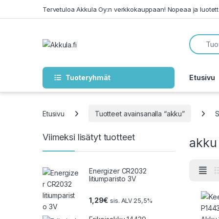
Skip to navigation
Skip to content
Tervetuloa Akkula Oy:n verkkokauppaan! Nopeaa ja luotet
Tuoteryhmät
Etusivu
Etusivu
Tuotteet avainsanalla “akku”
S
Viimeksi lisätyt tuotteet
akku
Energizer CR2032
litiumparisto 3V
1,29
€
sis. ALV 25,5%