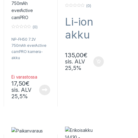
(0)
0
o
Li-ion
u
t
o
(0)
f
akku
0
5
o
NP-FH50 7.2V
u
10,8V
t
750mAh everActive
o
f
camPRO kamera-
135,00
€
5
10,5Ah
akku
sis. ALV
25,5%
113Wh
Ei varastossa
17,50
€
sis. ALV
25,5%