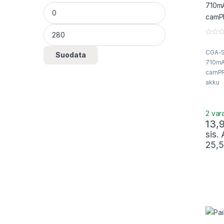
Minimihinta
Maksimihinta
0
o
CGA-S
u
Suodata
t
710mA
o
f
camPR
5
akku
2 var
13,
sis.
25,