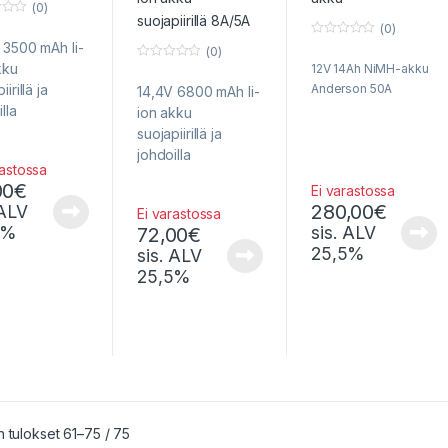
(0)
(0)
 3500 mAh li-
0
(0)
o
kku
12V 14Ah NiMH-akku
0
u
o
t
iirillä ja
Anderson 50A
14,4V 6800 mAh li-
u
o
t
f
lla
ion akku
o
5
f
suojapiirillä ja
5
johdoilla
rastossa
00
€
Ei varastossa
280,00
€
 ALV
Ei varastossa
5%
sis. ALV
72,00
€
25,5%
sis. ALV
25,5%
Sorted by popularity
 tulokset 61–75 / 75