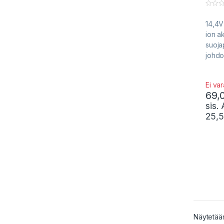
0
o
14,4V
u
t
ion a
o
f
suojap
5
johdoi
Ei va
69,
sis.
25,
Näytetään