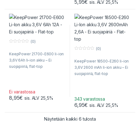
5,95
€
sis. ALV 25,5%
(0)
0
(0)
o
KeepPower 21700-E600 li-ion
0
u
o
t
3,6V 6Ah li-ion akku – Ei
KeepPower 18500-E260 li-ion
u
o
t
f
suojapiiriä, flat-top
3,6V 2600 mAh li-ion akku – Ei
o
5
f
suojapiiriä, flat-top
5
Ei varastossa
8,95
€
sis. ALV 25,5%
343 varastossa
6,95
€
sis. ALV 25,5%
Sorted by popularity
Näytetään kaikki 6 tulosta