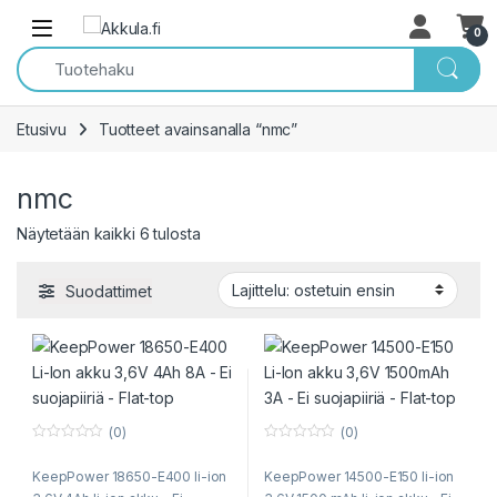
Skip to navigation
Skip to content
Open
0
Etusivu
Tuotteet avainsanalla “nmc”
nmc
Sorted by popularity
Näytetään kaikki 6 tulosta
Suodattimet
(0)
(0)
0
0
o
o
KeepPower 18650-E400 li-ion
KeepPower 14500-E150 li-ion
u
u
t
t