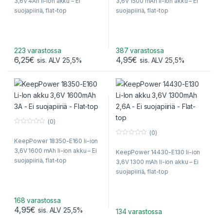
3,6V 4Ah li-ion akku – Ei
3,6V 1500 mAh li-ion akku – Ei
o
o
f
f
suojapiiriä, flat-top
suojapiiriä, flat-top
5
5
223 varastossa
387 varastossa
6,25
€
4,95
€
sis. ALV 25,5%
sis. ALV 25,5%
(0)
0
(0)
o
KeepPower 18350-E160 li-ion
0
u
o
t
3,6V 1600 mAh li-ion akku – Ei
KeepPower 14430-E130 li-ion
u
o
t
f
suojapiiriä, flat-top
3,6V 1300 mAh li-ion akku – Ei
o
5
f
suojapiiriä, flat-top
5
168 varastossa
4,95
€
sis. ALV 25,5%
134 varastossa