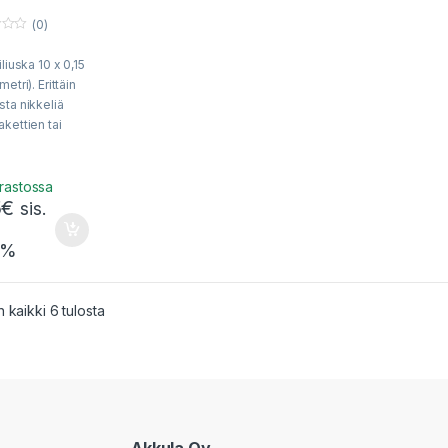
(0)
iliuska 10 x 0,15
etri). Erittäin
ta nikkeliä
kettien tai
äisten
ennojen
miseen.
rastossa
5
€
n toimittaa
sis.
ä /
akettina.
5%
Sorted by popularity
 kaikki 6 tulosta
Akkula Oy