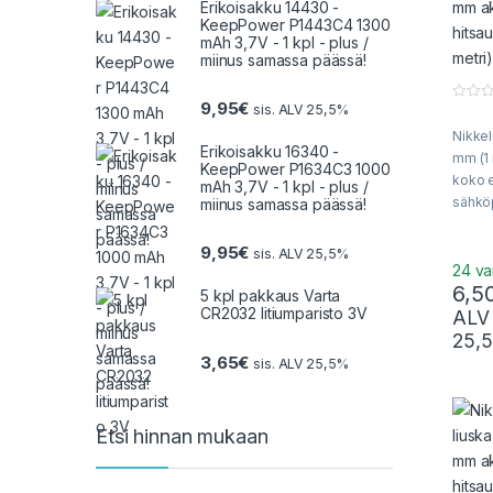
Erikoisakku 14430 -
KeepPower P1443C4 1300
mAh 3,7V - 1 kpl - plus /
miinus samassa päässä!
9,95
€
sis. ALV 25,5%
0
o
Nikkel
u
Erikoisakku 16340 -
t
mm (1 
o
KeepPower P1634C3 1000
f
koko 
mAh 3,7V - 1 kpl - plus /
5
sähkö
miinus samassa päässä!
kenno
käsitt
9,95
€
sis. ALV 25,5%
liuska
24 va
6,5
toimit
5 kpl pakkaus Varta
Puhdas
CR2032 litiumparisto 3V
ALV
25,
3,65
€
sis. ALV 25,5%
Etsi hinnan mukaan