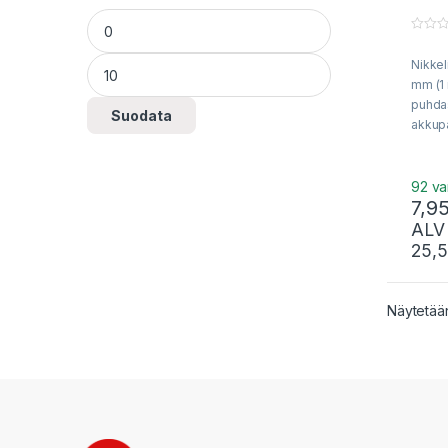
Minimihinta
Maksimihinta
0
o
Nikkel
u
t
mm (1 m
o
f
puhdas
Suodata
5
akkupa
yksitt
akkuk
hitsaa
92 va
7,9
Voidaa
kirjeen
ALV
pikkup
25,
Näytetään