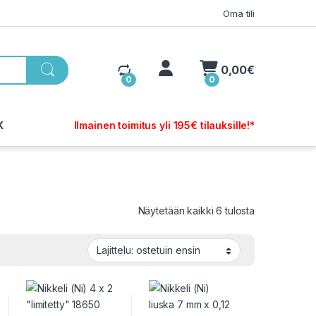
Oma tili
My Account
0,00
€
0
0
K
Ilmainen toimitus yli 195€ tilauksille!*
Sorted by pop
Näytetään kaikki 6 tulosta