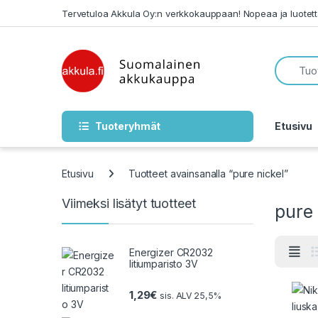
Skip to navigation
Skip to content
Tervetuloa Akkula Oy:n verkkokauppaan! Nopeaa ja luotet
Tuoteryhmät
Etusivu
Etusivu
Tuotteet avainsanalla “pure nickel”
Viimeksi lisätyt tuotteet
pure 
Energizer CR2032
litiumparisto 3V
1,29
€
sis. ALV 25,5%