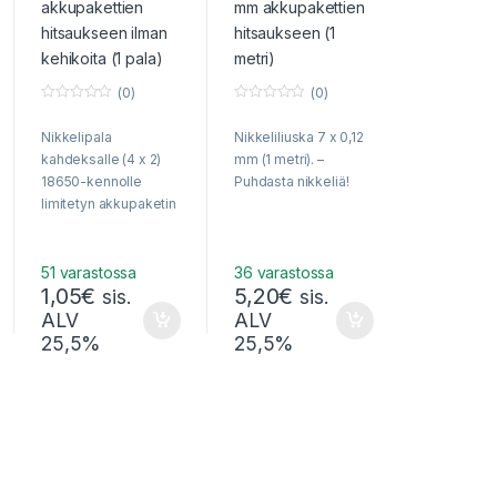
(0)
(0)
0
0
o
o
Nikkelipala
Nikkeliliuska 7 x 0,12
u
u
t
t
kahdeksalle (4 x 2)
mm (1 metri). –
o
o
f
f
18650-kennolle
Puhdasta nikkeliä!
5
5
limitetyn akkupaketin
hitsaukseen
51 varastossa
36 varastossa
1,05
€
5,20
€
sis.
sis.
ALV
ALV
25,5%
25,5%