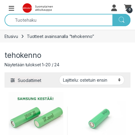
Skip to navigation
Skip to content
Open
0
Etusivu
Tuotteet avainsanalla “tehokenno”
tehokenno
Sorted by popularity
Näytetään tulokset 1–20 / 24
Suodattimet