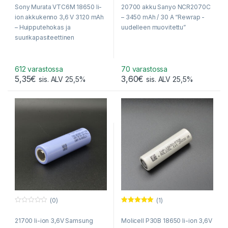
o
o
Sony Murata VTC6M 18650 li-
20700 akku Sanyo NCR2070C
u
u
t
t
ion akkukenno 3,6 V 3120 mAh
– 3450 mAh / 30 A “Rewrap -
o
o
f
f
– Huipputehokas ja
uudelleen muovitettu”
5
5
suurikapasiteettinen
tehoakkukenno 18650-
kokoon. Hetkellinen purkuvirta
yli 30A! Nopea toimitus
612 varastossa
70 varastossa
5,35
€
3,60
€
Suomeen!
sis. ALV 25,5%
sis. ALV 25,5%
(0)
(1)
0
Arvostelu
o
tuotteesta:
21700 li-ion 3,6V Samsung
Molicell P30B 18650 li-ion 3,6V
u
5.00
/ 5
t