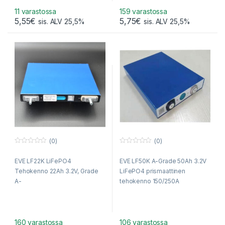
11 varastossa
159 varastossa
5,55
€
5,75
€
sis. ALV 25,5%
sis. ALV 25,5%
(0)
(0)
0
0
o
o
EVE LF22K LiFePO4
EVE LF50K A-Grade 50Ah 3.2V
u
u
t
t
Tehokenno 22Ah 3.2V, Grade
LiFePO4 prismaattinen
o
o
f
f
A-
tehokenno 150/250A
5
5
160 varastossa
106 varastossa