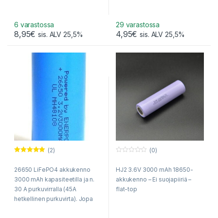
6 varastossa
29 varastossa
8,95
€
4,95
€
sis. ALV 25,5%
sis. ALV 25,5%
(2)
(0)
Arvostelu
0
tuotteesta:
o
26650 LiFePO4 akkukenno
HJ2 3.6V 3000 mAh 18650-
5.00
/ 5
u
t
3000 mAh kapasiteetilla ja n.
akkukenno – Ei suojapiiriä –
o
f
30 A purkuvirralla (45A
flat-top
5
hetkellinen purkuvirta). Jopa
6000 latauskertaa!