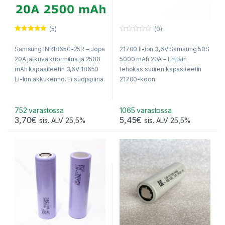
(5)
(0)
Arvostelu
0
tuotteesta:
o
Samsung INR18650-25R – Jopa
21700 li-ion 3,6V Samsung 50S
5.00
/ 5
u
t
20A jatkuva kuormitus ja 2500
5000 mAh 20A – Erittäin
o
f
mAh kapasiteetin 3,6V 18650
tehokas suuren kapasiteetin
5
Li-Ion akkukenno. Ei suojapiiriä.
21700-koon
Flat-top.
litiumioniakkukenno.
752 varastossa
1065 varastossa
3,70
€
5,45
€
sis. ALV 25,5%
sis. ALV 25,5%