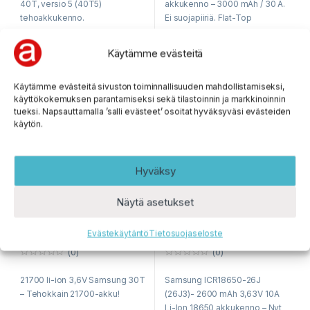
40T, versio 5 (40T5)
akkukenno – 3000 mAh / 30 A.
o
f
tehoakkukenno.
Ei suojapiiriä. Flat-Top
5
Käytämme evästeitä
1045 varastossa
Ei varastossa
3,95
€
7,95
€
Käytämme evästeitä sivuston toiminnallisuuden mahdollistamiseksi,
sis. ALV 25,5%
sis. ALV 25,5%
käyttökokemuksen parantamiseksi sekä tilastoinnin ja markkinoinnin
tueksi. Napsauttamalla ’salli evästeet’ osoitat hyväksyväsi evästeiden
käytön.
Hyväksy
Näytä asetukset
Evästekäytäntö
Tietosuojaseloste
(0)
(0)
0
0
o
o
21700 li-ion 3,6V Samsung 30T
Samsung ICR18650-26J
u
u
t
t
– Tehokkain 21700-akku!
(26J3)- 2600 mAh 3,63V 10A
o
o
f
f
Li-Ion 18650 akkukenno – Nyt