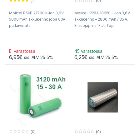
(1)
(0)
Arvostelu
0
tuotteesta:
o
Molicel P50B 21700 li-ion 3,6V
Molicell P28A 18650 li-ion 3,6V
5.00
/ 5
u
t
5000 mAh akkukenno jopa 60A
akkukenno – 2800 mAh / 35 A.
o
f
purkuvirralla
Ei suojapiiriä. Flat-Top
5
Ei varastossa
45 varastossa
6,95
€
6,25
€
sis. ALV 25,5%
sis. ALV 25,5%
(0)
(0)
0
0