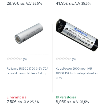
28,95
€
41,95
€
sis. ALV 25,5%
sis. ALV 25,5%
(0)
(0)
0
0
o
o
Reliance RS50 21700 3.6V 70A
KeepPower 2900 mAh IMR
u
u
t
t
tehoakkuenno tabless flat top
18650 10A button-top tehoakku
o
o
f
f
3,7V
5
5
Ei varastossa
19 varastossa
7,50
€
8,95
€
sis. ALV 25,5%
sis. ALV 25,5%