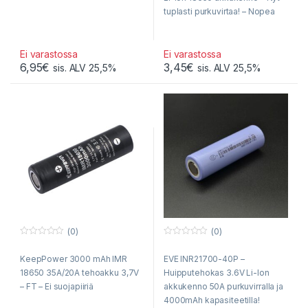
5
5
tuplasti purkuvirtaa! – Nopea
toimitus ja pienet erät jopa
kirjeessä!
Ei varastossa
Ei varastossa
6,95
€
3,45
€
sis. ALV 25,5%
sis. ALV 25,5%
(0)
(0)
0
0
o
o
KeepPower 3000 mAh IMR
EVE INR21700-40P –
u
u
t
t
18650 35A/20A tehoakku 3,7V
Huipputehokas 3.6V Li-Ion
o
o
f
f
– FT – Ei suojapiiriä
akkukenno 50A purkuvirralla ja
5
5
4000mAh kapasiteetilla!