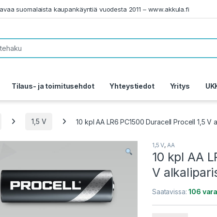
tavaa suomalaista kaupankäyntiä vuodesta 2011 – www.akkula.fi
Tilaus- ja toimitusehdot
Yhteystiedot
Yritys
UK
1,5 V
10 kpl AA LR6 PC1500 Duracell Procell 1,5 V al
1,5 V
,
AA
10 kpl AA L
V alkalipari
Saatavissa:
106 var