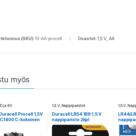
tetunnus (SKU):
10-AA-procell
Osastot:
1,5 V
,
AA
stu myös
 D ja 9V
1,5 V
,
Nappiparistot
1,5 V
,
Napp
 Duracell Procell 1,5V
Duracell LR54 189 1,5 V
LR44/LR
PC1400 C-kokoinen
nappiparisto 2kpl
nappipar
paristo
EverActi