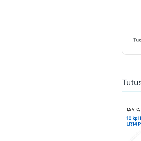
Tuo
Tutu
1,5 V
,
C,
10 kpl
LR14 
alkali