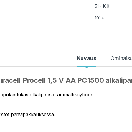
51 - 100
101 +
Kuvaus
Ominais
racell Procell 1,5 V AA PC1500 alkalipar
ppulaadukas alkaliparisto ammattikäytöön!
istot pahvipakkauksessa.