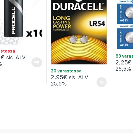
astossa
83 vara
0
€
sis. ALV
2,25
€
%
25,5%
20 varastossa
2,95
€
sis. ALV
25,5%