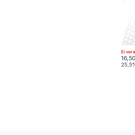
Ei var
16,5
25,5