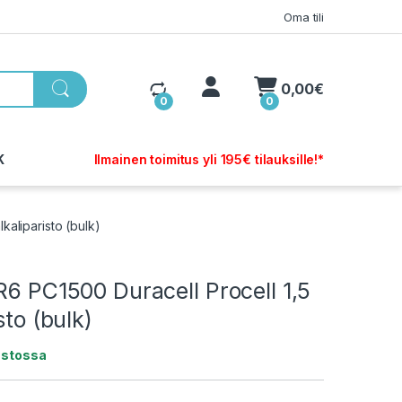
Oma tili
My Account
0,00
€
0
0
K
Ilmainen toimitus yli 195€ tilauksille!*
kaliparisto (bulk)
R6 PC1500 Duracell Procell 1,5
sto (bulk)
astossa