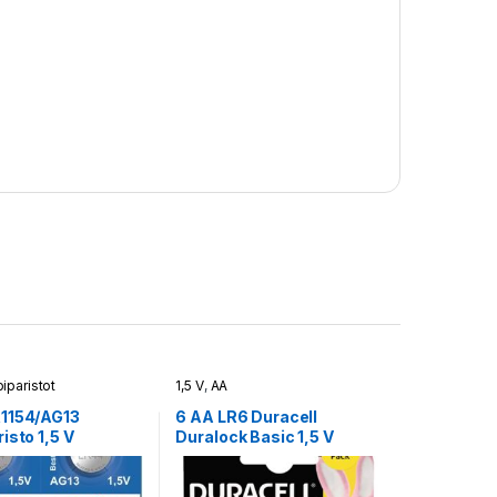
iparistot
1,5 V
,
AA
1154/AG13
6 AA LR6 Duracell
isto 1,5 V
Duralock Basic 1,5 V
ve 10 kpl pakkaus
alkaliparisto blister