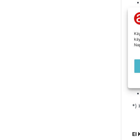
Käy
käy
Nap
*) 
EI