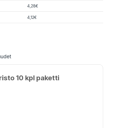
4,28
€
4,12
€
uudet
isto 10 kpl paketti