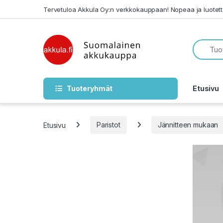
Skip to navigation
Skip to content
Tervetuloa Akkula Oy:n verkkokauppaan! Nopeaa ja luotet
Tuoteryhmät
Etusivu
Etusivu
Paristot
Jännitteen mukaan