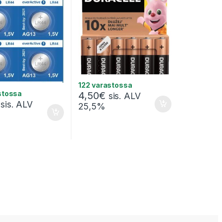
122 varastossa
stossa
4,50
€
sis. ALV
sis. ALV
25,5%