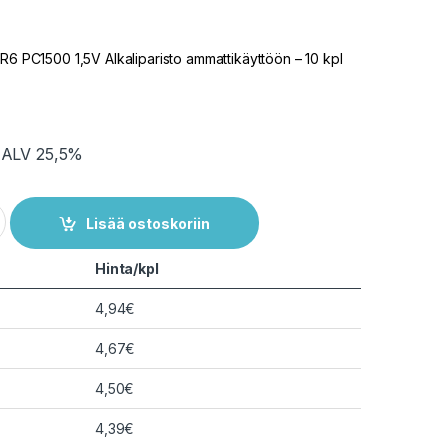
LR6 PC1500 1,5V Alkaliparisto ammattikäyttöön – 10 kpl
. ALV 25,5%
0 Duracell Procell 1,5 V alkaliparisto (bulk) quantity
Lisää ostoskoriin
Hinta/kpl
4,94
€
4,67
€
4,50
€
4,39
€