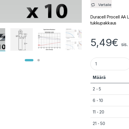
Vertaile
Duracell Procell AA 
tukkupakkaus
5,49
€
sis
10 kpl AA LR6 PC150
Määrä
2 - 5
6 - 10
11 - 20
21 - 50