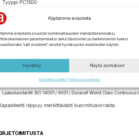
Tyyppi PC1500
Tyypillinen kapasiteetti 3012 mAh*
Nimellisjännite 1,5 V
Käytämme evästeitä
AC impedanssi 81 mohm (0,081ohm @ 1 kHz)
tämme evästeitä sivuston toiminnallisuuden mahdollistamiseksi,
Käyttöjännitealue 1,6 – 0,75 V
ttökokemuksen parantamiseksi sekä tilastoinnin ja markkinoinnin tueksi.
Massa 24 g / paristo
sauttamalla ’salli evästeet’ osoitat hyväksyväsi evästeiden käytön.
Varastointi +5
– +30
C
°C
°
Käyttölämpötila -20
– +54
°
°
C
C
Hyväksy
Näytä asetukset
IEC-tyyppinumero LR6
Turvallisuus: IEC 60086-5
Evästekäytäntö
Tietosuojaseloste
ANSI C 18.1M, Part-2
Laatustandardit: ISO 14001 / 9001 / Duracell World Class Continuou
Kapasiteetti riippuu merkittävästi kuormitusvirrasta.
 KIRJETOIMITUSTA