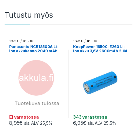
Tutustu myös
18350 / 18500
18350 / 18500
Panasonic NCR18500A Li-
KeepPower 18500-E260 Li-
ion akkukenno 2040 mAh
Ion akku 3,6V 2600mAh 2,6A
3,6V Ei suojapiiriä – Flat-top
– Ei suojapiiriä – Flat-top
Ei varastossa
343 varastossa
8,95
€
6,95
€
sis. ALV 25,5%
sis. ALV 25,5%