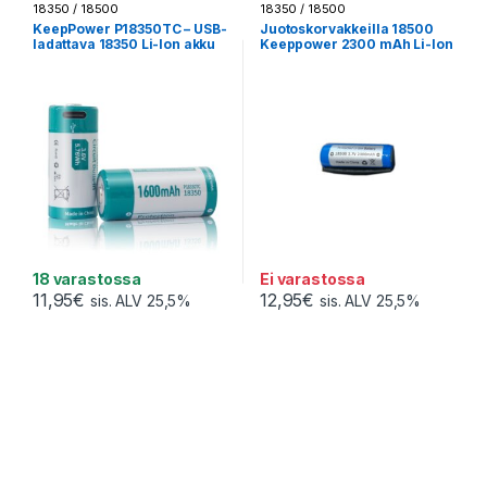
18350 / 18500
18350 / 18500
KeepPower P18350TC – USB-
Juotoskorvakkeilla 18500
ladattava 18350 Li-Ion akku
Keeppower 2300 mAh Li-Ion
1600 mAh 3,6V USB-C – 1 kpl
akku 3,7 V – Suojapiiri
18 varastossa
Ei varastossa
11,95
€
12,95
€
sis. ALV 25,5%
sis. ALV 25,5%