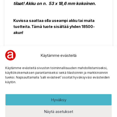
tilaat! Akku on n. 53 x 18,6 mm kokoinen.
Kuvissa saattaa olla useampi akku tai muita
tuotteita. Tämä tuote sisältää yhden 18500-
akun!
TIEDOT
Käytämme evästeitä
Valmiostaja KeepPower
Malli P1850C4
Käytämme evästeitä sivuston toiminnallisuuden mahdollistamiseksi,
käyttökokemuksen parantamiseksi sekä tilastoinnin ja markkinoinnin
Nimellisjännite 3,7 V (Max. latausjännite
tueksi. Napsauttamalla ’salli evästeet’ osoitat hyväksyväsi evästeiden
4,2
0V)
käytön.
Nimellinen kapasiteetti 2600 mAh
Kapasiteetti vähintään 2500 mAh
Hyväksy
Suurin purkuvirta 4A
Suurin latausvirta 1,3A (1300 mA)
Näytä asetukset
Suojapiiri suojaa: Ylilataukselta (ylijännite),