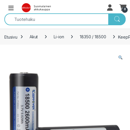
Skip to navigation
Skip to content
Open
0
Etusivu
Akut
Li-ion
18350 / 18500
KeepPo