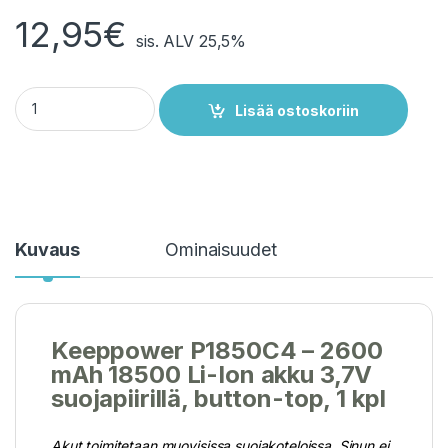
12,95
€
sis. ALV 25,5%
KeepPower P1850C4 Li-Ion akku 18500 2600mAh 3,7 V - Suojapii
Lisää ostoskoriin
Kuvaus
Ominaisuudet
Keeppower P1850C4 – 2600
mAh 18500 Li-Ion akku 3,7V
suojapiirillä, button-top, 1 kpl
Akut toimitetaan muovisissa suojakoteloissa. Sinun ei