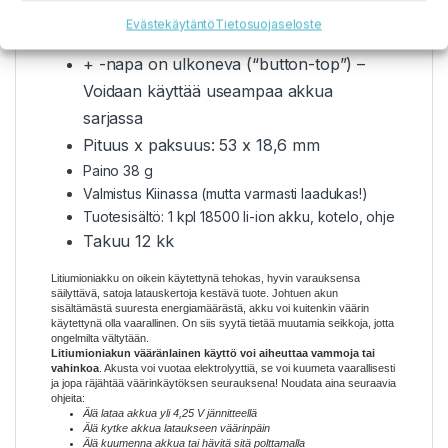
syväpurkamiselta (alijännite) sekä
Evästekäytäntö
Tietosuojaseloste
ylikuormitukselta (liian suuri purkuvirta)
+ -napa on ulkoneva (“button-top”) –
Voidaan käyttää useampaa akkua
sarjassa
Pituus x paksuus: 53 x 18,6
mm
Paino 38 g
Valmistus Kiinassa (mutta varmasti laadukas!)
Tuotesisältö: 1 kpl 18500 li-ion akku, kotelo, ohje
Takuu 12 kk
Litiumioniakku on oikein käytettynä tehokas, hyvin varauksensa
säilyttävä, satoja latauskertoja kestävä tuote. Johtuen akun
sisältämästä suuresta energiamäärästä, akku voi kuitenkin väärin
käytettynä olla vaarallinen. On siis syytä tietää muutamia seikkoja, jotta
ongelmilta vältytään.
Litiumioniakun vääränlainen käyttö voi aiheuttaa vammoja tai
vahinkoa
. Akusta voi vuotaa elektrolyyttiä, se voi kuumeta vaarallisesti
ja jopa räjähtää väärinkäytöksen seurauksena! Noudata aina seuraavia
ohjeita:
Älä lataa akkua yli 4,25 V jännitteellä
Älä kytke akkua lataukseen väärinpäin
Älä kuumenna akkua tai hävitä sitä polttamalla