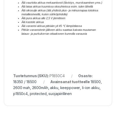
Älä vaurioita akkua mekaanisesti (lävistys, murskaaminen yms.)
Älä lataa akkua kuumissa olosuhteissa esim. tulen lähellä
Älä oikosulje akkua (älä yhdistä plus- ja miinusnapaa toisiinsa
metalliesineellä, kuten sähköjohdolla)
Älä pura akkua alle 2,5 V jännitteen
Älä kastele akkua
Älä varastoi akkua pitkään yli 45 ℃ lämpötilassa
Pitkän varastoinnin jälkeen akku saattaa kaivata muutaman
lataus- ja purkukerran ottaakseen kunnolla varausta
Tuotetunnus (SKU):
P1850C4
Osasto:
18350 / 18500
Avainsanat tuotteelle
18500
,
2600 mah
,
2600mAh
,
akku
,
keeppower
,
li-ion akku
,
p1850c4
,
protected
,
suojapiirillinen