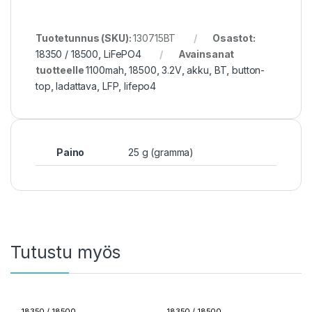
Tuotetunnus (SKU):
130715BT
Osastot:
18350 / 18500
,
LiFePO4
Avainsanat
tuotteelle
1100mah
,
18500
,
3.2V
,
akku
,
BT
,
button-
top
,
ladattava
,
LFP
,
lifepo4
Paino
25 g (gramma)
Tutustu myös
18350 / 18500
18350 / 18500