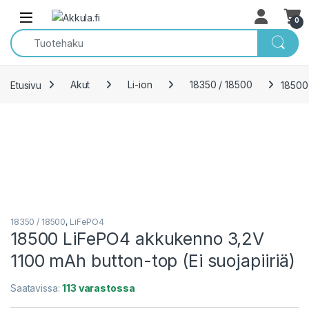
Skip to navigation
Skip to content
Open
0
Etusivu
Akut
Li-ion
18350 / 18500
18500 
18350 / 18500
,
LiFePO4
18500 LiFePO4 akkukenno 3,2V
1100 mAh button-top (Ei suojapiiriä)
Saatavissa:
113 varastossa