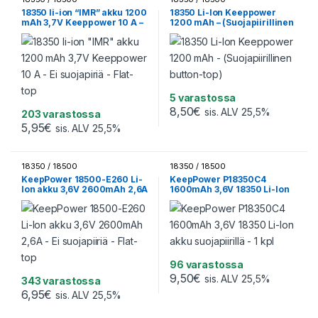
18350 li-ion “IMR” akku 1200
18350 Li-Ion Keeppower
mAh 3,7V Keeppower 10 A –
1200 mAh – (Suojapiirillinen
Ei suojapiriä – Flat-top
button-top)
5 varastossa
8,50
€
sis. ALV 25,5%
203 varastossa
5,95
€
sis. ALV 25,5%
18350 / 18500
18350 / 18500
KeepPower 18500-E260 Li-
KeepPower P18350C4
Ion akku 3,6V 2600mAh 2,6A
1600mAh 3,6V 18350 Li-Ion
– Ei suojapiiriä – Flat-top
akku suojapiirillä – 1 kpl
96 varastossa
9,50
€
sis. ALV 25,5%
343 varastossa
6,95
€
sis. ALV 25,5%