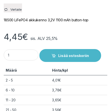
Vertaile
18500 LiFePO4 akkukenno 3,2V 1100 mAh button-top
4,45
€
sis. ALV 25,5%
18500 LiFePO4 akkukenno 3,2V 1100 mAh button-top (Ei suojap
Lisää ostoskoriin
Määrä
Hinta/kpl
2 - 5
4,01
€
6 - 10
3,78
€
11 - 20
3,65
€
21 - 50
3,56
€