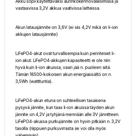
Akku sopii käytettäväksi aurinkokennovalaisimissa ja
vastaavissa 3,2V akkua vaativissa laitteissa.
Akun latausjännite on 3,6V (ei siis 4,2V mikä on li-ion
akkujen latausjännite)
LiFePO4-akut ovat turvallisempia kuin perinteiset li-
ion akut. LiFePO4-akkujen kapasiteetti ei ole niin
hyvä kuin li-ion akuissa, vaan jää n. puoleen siitä.
Tämän 18500-kokoisen akun energiasisältö on n.
3,5Wh (wattituntia).
LiFePO4-akun etuna on suhteellisen tasaisena
pysyvä jännite, kun taas li-ion akuissa täyden akun
jännite on 4,2V ja tyhjänä mennään alle 3V jännitteen.
LiFePO4-akussa purkujännite on hyvin pitkään n. 3,2V
tasolla (riippuen purkuvirrasta se voi olla myös
vähemmän).