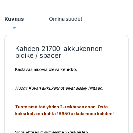
Kuvaus
Ominaisuudet
Kahden 21700-akkukennon
pidike / spacer
Kestävää muovia oleva kehikko.
Huom: Kuvan akkukennot eivät sisälly hintaan.
Tuote sisältää yhden 2-reikäisen osan. Osta
kaksi kpl aina kahta 18650 akkukennoa kohden!
Sopii yhteen myymiemme 3-reikäisten