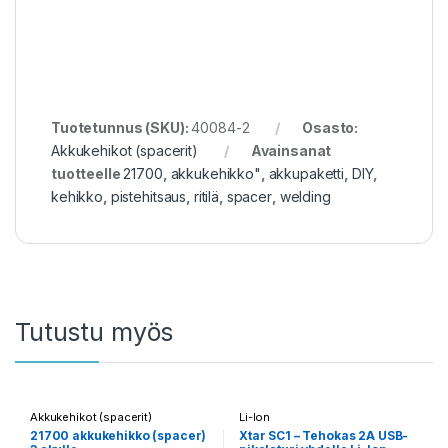
Tuotetunnus (SKU):
40084-2
Osasto:
Akkukehikot (spacerit)
Avainsanat
tuotteelle
21700
,
akkukehikko"
,
akkupaketti
,
DIY
,
kehikko
,
pistehitsaus
,
ritilä
,
spacer
,
welding
Tutustu myös
Akkukehikot (spacerit)
Li-Ion
21700 akkukehikko (spacer)
Xtar SC1 – Tehokas 2A USB-