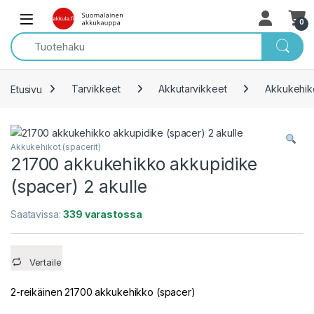
Skip to navigation
Skip to content
Open
0
Etusivu
Tarvikkeet
Akkutarvikkeet
Akkukehiko
Akkukehikot (spacerit)
21700 akkukehikko akkupidike
(spacer) 2 akulle
Saatavissa:
339 varastossa
Vertaile
2-reikäinen 21700 akkukehikko (spacer)