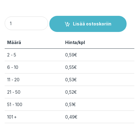
21700 akkukehikko akkupidike (spacer) 2 akulle quantity
Lisää ostoskoriin
Määrä
Hinta/kpl
2 - 5
0,59
€
6 - 10
0,55
€
11 - 20
0,53
€
21 - 50
0,52
€
51 - 100
0,51
€
101 +
0,49
€