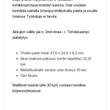
kehikkojen/spacereiden kanssa. Osat voidaan
kiinnittää valmiilla lohenpyrstöliitoksilla päistä ja sivuilta
toisiinsa. Työkaluja ei tarvita.
Akkujen välille jää n. 2mm ilmaa -> Tehokkaampi
jäähdytys
Yhden palan mitat: 47,6 x 24,6 x 9,2 mm
Akun maksimi paksuus (rei’än läpimitta): 21,25
mm
Nikkeliliuskalle varatun uran leveys 10 mm
Väri: Musta
​Maltilliset määrät (alle 30 kpl) voidaan toimittaa
kirjeessä/kirjeissä