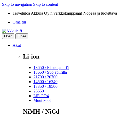
Skip to navigation
Skip to content
Tervetuloa Akkula Oy:n verkkokauppaan! Nopeaa ja luotettava
Oma tili
Open
Close
Akut
Li-ion
18650 / Ei suojapiiriä
18650 / Suojapiirillä
21700 / 20700
14500 / 16340
18350 / 18500
26650
LiFePO4
Muut koot
NiMH / NiCd