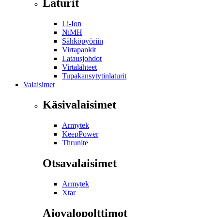
Laturit
Li-Ion
NiMH
Sähköpyöriin
Virtapankit
Latausjohdot
Virtalähteet
Tupakansytytinlaturit
Valaisimet
Käsivalaisimet
Armytek
KeepPower
Thrunite
Otsavalaisimet
Armytek
Xtar
Ajovalopolttimot