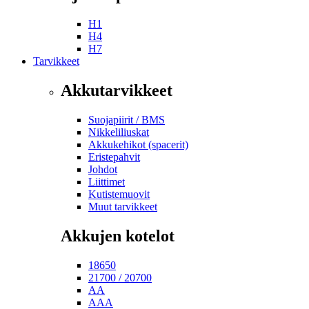
H1
H4
H7
Tarvikkeet
Akkutarvikkeet
Suojapiirit / BMS
Nikkeliliuskat
Akkukehikot (spacerit)
Eristepahvit
Johdot
Liittimet
Kutistemuovit
Muut tarvikkeet
Akkujen kotelot
18650
21700 / 20700
AA
AAA