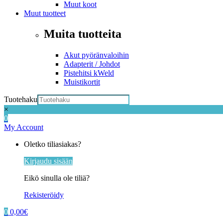
Muut koot
Muut tuotteet
Muita tuotteita
Akut pyöränvaloihin
Adapterit / Johdot
Pistehitsi kWeld
Muistikortit
Tuotehaku
×
0
My Account
Oletko tiliasiakas?
Kirjaudu sisään
Eikö sinulla ole tiliä?
Rekisteröidy
0
0,00
€