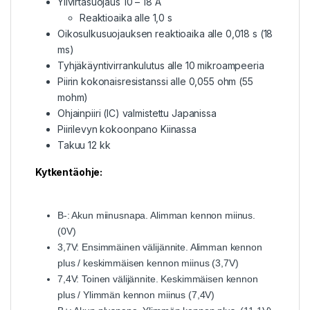
Ylivirtasuojaus 10 – 18 A
Reaktioaika alle 1,0 s
Oikosulkusuojauksen reaktioaika alle 0,018 s (18
ms)
Tyhjäkäyntivirrankulutus alle 10 mikroampeeria
Piirin kokonaisresistanssi alle 0,055 ohm (55
mohm)
Ohjainpiiri (IC) valmistettu Japanissa
Piirilevyn kokoonpano Kiinassa
Takuu 12 kk
Kytkentäohje:
B-: Akun miinusnapa. Alimman kennon miinus.
(0V)
3,7V: Ensimmäinen välijännite. Alimman kennon
plus / keskimmäisen kennon miinus (3,7V)
7,4V: Toinen välijännite. Keskimmäisen kennon
plus / Ylimmän kennon miinus (7,4V)