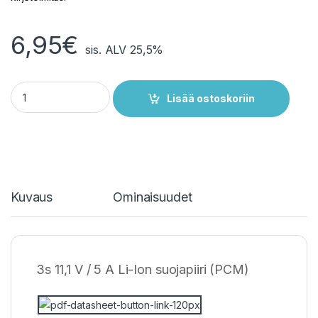
6,95
€
sis. ALV 25,5%
3s 11,1 V 5 A Suojapiiri Li-Ion -akulle quantity
Lisää ostoskoriin
Kuvaus
Ominaisuudet
3s 11,1 V / 5 A Li-Ion suojapiiri (PCM)