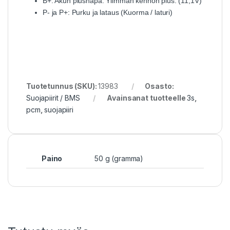
B+: Akun plusnapa. Ylimmän kennon plus. (11,1V)
P- ja P+: Purku ja lataus (Kuorma / laturi)
Tuotetunnus (SKU):
13983
Osasto:
Suojapiirit / BMS
Avainsanat tuotteelle
3s
,
pcm
,
suojapiiri
Paino
50 g (gramma)