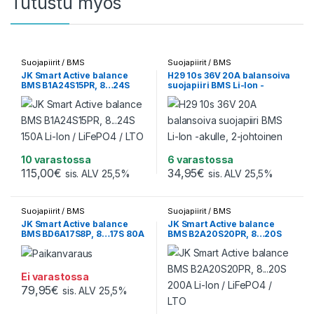
Tutustu myös
Suojapiirit / BMS
Suojapiirit / BMS
JK Smart Active balance
H29 10s 36V 20A balansoiva
BMS B1A24S15PR, 8…24S
suojapiiri BMS Li-Ion -
150A Li-Ion / LiFePO4 / LTO
akulle, 2-johtoinen
10 varastossa
6 varastossa
115,00
€
34,95
€
sis. ALV 25,5%
sis. ALV 25,5%
Suojapiirit / BMS
Suojapiirit / BMS
JK Smart Active balance
JK Smart Active balance
BMS BD6A17S8P, 8…17S 80A
BMS B2A20S20PR, 8…20S
Li-Ion / LiFePO4 / LTO
200A Li-Ion / LiFePO4 / LTO
Ei varastossa
79,95
€
sis. ALV 25,5%