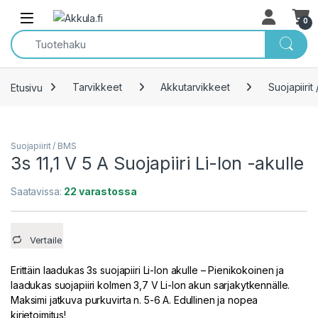
Skip to navigation
Skip to content
Open
0
Etusivu
Tarvikkeet
Akkutarvikkeet
Suojapiirit
Suojapiirit / BMS
3s 11,1 V 5 A Suojapiiri Li-Ion -akulle
Saatavissa:
22 varastossa
Vertaile
Erittäin laadukas 3s suojapiiri Li-Ion akulle – Pienikokoinen ja
laadukas suojapiiri kolmen 3,7 V Li-Ion akun sarjakytkennälle.
Maksimi jatkuva purkuvirta n. 5-6 A. Edullinen ja nopea
kirjetoimitus!