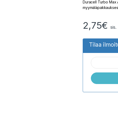
Duracell Turbo Max A
myymäläpakkauksessa
2,75
€
sis
Tilaa ilmoi