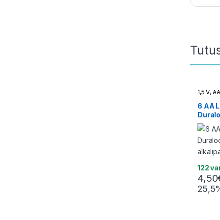
Tutu
1,5 V
,
A
6 AA L
Duralo
alkalip
122 v
4,50
25,5