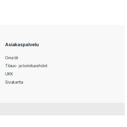
Asiakaspalvelu
Oma tili
Tilaus- ja toimitusehdot
UKK
Sivukartta