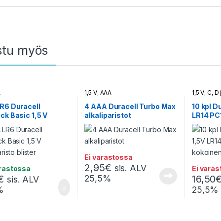
stu myös
A
1,5 V
,
AAA
1,5 V
,
C, D 
R6 Duracell
4 AAA Duracell Turbo Max
10 kpl D
ck Basic 1,5 V
alkaliparistot
LR14 PC
aristo blister
alkalipa
Ei varastossa
2,95
€
sis. ALV
arastossa
Ei vara
€
25,5%
16,50
sis. ALV
%
25,5%