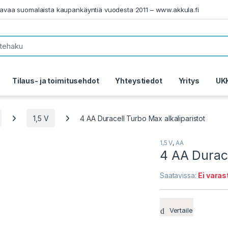
tavaa suomalaista kaupankäyntiä vuodesta 2011 – www.akkula.fi
Tilaus- ja toimitusehdot
Yhteystiedot
Yritys
UK
1,5 V
4 AA Duracell Turbo Max alkaliparistot
1,5 V
,
AA
4 AA Durace
Saatavissa:
Ei vara
Vertaile