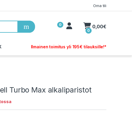
Oma tili
0
My Account
0,00
€
0
K
Ilmainen toimitus yli 195€ tilauksille!*
ll Turbo Max alkaliparistot
stossa