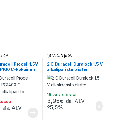
ja 9V
1,5 V
,
C, D ja 9V
uracell Procell 1,5V
2 C Duracell Duralock 1,5 V
1400 C-kokoinen
alkaliparisto blister
risto
15 varastossa
3,95
€
sis. ALV
stossa
€
25,5%
sis. ALV