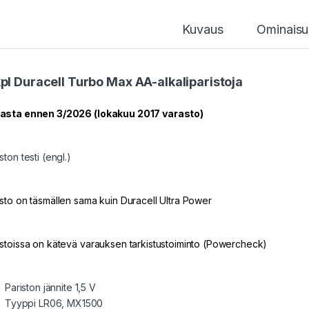
Kuvaus
Ominaisu
kpl Duracell Turbo Max AA-alkaliparistoja
asta ennen 3/2026 (lokakuu 2017 varasto)
ston testi (engl.)
isto on täsmällen sama kuin Duracell Ultra Power
istoissa on kätevä varauksen tarkistustoiminto (Powercheck)
Pariston jännite 1,5 V
Tyyppi LR06, MX1500