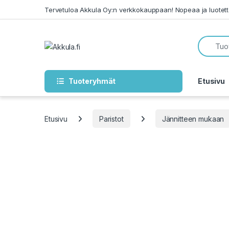
Skip to navigation
Skip to content
Tervetuloa Akkula Oy:n verkkokauppaan! Nopeaa ja luotet
Tuoteryhmät
Etusivu
Etusivu
Paristot
Jännitteen mukaan