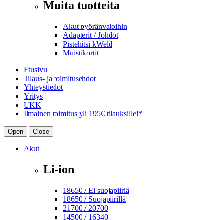
Muita tuotteita
Akut pyöränvaloihin
Adapterit / Johdot
Pistehitsi kWeld
Muistikortit
Etusivu
Tilaus- ja toimitusehdot
Yhteystiedot
Yritys
UKK
Ilmainen toimitus yli 195€ tilauksille!*
Open
Close
Akut
Li-ion
18650 / Ei suojapiiriä
18650 / Suojapiirillä
21700 / 20700
14500 / 16340