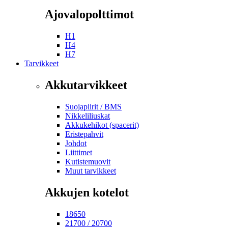
Ajovalopolttimot
H1
H4
H7
Tarvikkeet
Akkutarvikkeet
Suojapiirit / BMS
Nikkeliliuskat
Akkukehikot (spacerit)
Eristepahvit
Johdot
Liittimet
Kutistemuovit
Muut tarvikkeet
Akkujen kotelot
18650
21700 / 20700