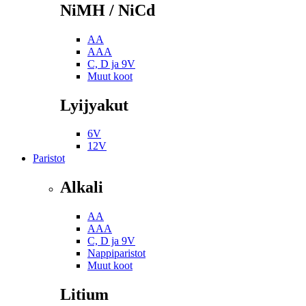
NiMH / NiCd
AA
AAA
C, D ja 9V
Muut koot
Lyijyakut
6V
12V
Paristot
Alkali
AA
AAA
C, D ja 9V
Nappiparistot
Muut koot
Litium