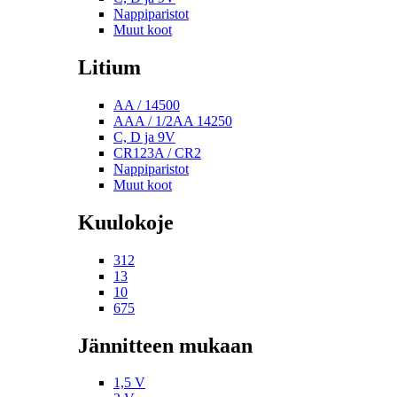
Nappiparistot
Muut koot
Litium
AA / 14500
AAA / 1/2AA 14250
C, D ja 9V
CR123A / CR2
Nappiparistot
Muut koot
Kuulokoje
312
13
10
675
Jännitteen mukaan
1,5 V