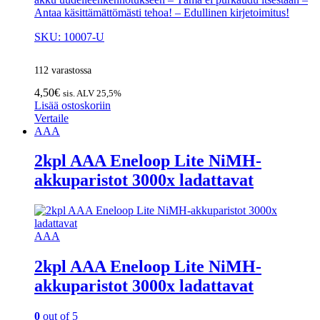
Antaa käsittämättömästi tehoa! – Edullinen kirjetoimitus!
SKU: 10007-U
112 varastossa
4,50
€
sis. ALV 25,5%
Lisää ostoskoriin
Vertaile
AAA
2kpl AAA Eneloop Lite NiMH-
akkuparistot 3000x ladattavat
AAA
2kpl AAA Eneloop Lite NiMH-
akkuparistot 3000x ladattavat
0
out of 5