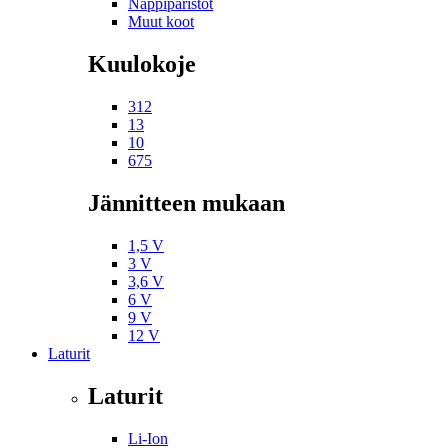
Nappiparistot
Muut koot
Kuulokoje
312
13
10
675
Jännitteen mukaan
1,5 V
3 V
3,6 V
6 V
9 V
12 V
Laturit
Laturit
Li-Ion