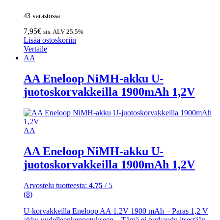
43 varastossa
7,95
€
sis. ALV 25,5%
Lisää ostoskoriin
Vertaile
AA
AA Eneloop NiMH-akku U-
juotoskorvakkeilla 1900mAh 1,2V
AA
AA Eneloop NiMH-akku U-
juotoskorvakkeilla 1900mAh 1,2V
Arvostelu tuotteesta:
4.75
/ 5
(8)
U-korvakkeilla Eneloop AA 1.2V 1900 mAh – Paras 1,2 V
akku uudelleenkennotukseen – Tämä ei purkaudu itsestään –