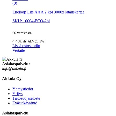
(0)
Eneloop Lite AAA 2 kpl 3000x latauskertaa
SKU: 10004-ECO-2bl
66 varastossa
4,40
€
sis. ALV 25,5%
Lisää ostoskoriin
Vertaile
Asiakaspalvelu:
info@akkula.fi
Akkula Oy
Yhteystiedot
Yritys
Tietosuojaseloste
Evästekäytäntö
Asiakaspalvelu