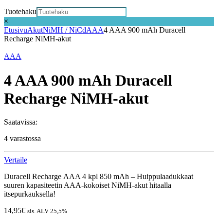
Tuotehaku
×
Etusivu
Akut
NiMH / NiCd
AAA
4 AAA 900 mAh Duracell
Recharge NiMH-akut
AAA
4 AAA 900 mAh Duracell
Recharge NiMH-akut
Saatavissa:
4 varastossa
Vertaile
Duracell Recharge AAA 4 kpl 850 mAh – Huippulaadukkaat
suuren kapasiteetin AAA-kokoiset NiMH-akut hitaalla
itsepurkauksella!
14,95
€
sis. ALV 25,5%