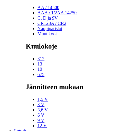
AA / 14500
AAA / 1/2AA 14250
C, D ja 9V
CR123A / CR2
Nappiparistot
Muut koot
Kuulokoje
312
13
10
675
Jännitteen mukaan
1,5 V
3 V
3,6 V
6 V
9 V
12 V
Laturit