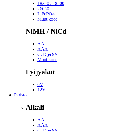
18350 / 18500
26650
LiFePO4
Muut koot
NiMH / NiCd
AA
AAA
C, D ja 9V
Muut koot
Lyijyakut
6V
12V
Paristot
Alkali
AA
AAA
C, D ja 9V