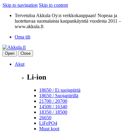
Skip to navigation
Skip to content
Tervetuloa Akkula Oy:n verkkokauppaan! Nopeaa ja
luotettavaa suomalaista kaupankäyntiä vuodesta 2011 –
www.akkula.fi
Oma tili
Open
Close
Akut
Li-ion
18650 / Ei suojapiiriä
18650 / Suojapiirillä
21700 / 20700
14500 / 16340
18350 / 18500
26650
LiFePO4
Muut koot