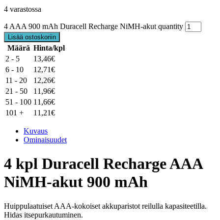
4 varastossa
4 AAA 900 mAh Duracell Recharge NiMH-akut quantity
Lisää ostoskoriin
Määrä
Hinta/kpl
2 - 5
13,46
€
6 - 10
12,71
€
11 - 20
12,26
€
21 - 50
11,96
€
51 - 100
11,66
€
101 +
11,21
€
Kuvaus
Ominaisuudet
4 kpl Duracell Recharge AAA
NiMH-akut 900 mAh
Huippulaatuiset AAA-kokoiset akkuparistot reilulla kapasiteetilla.
Hidas itsepurkautuminen.