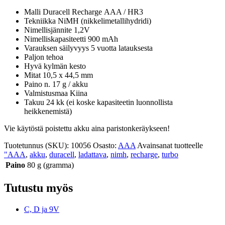
Malli Duracell Recharge AAA / HR3
Tekniikka NiMH (nikkelimetallihydridi)
Nimellisjännite 1,2V
Nimelliskapasiteetti 900 mAh
Varauksen säilyvyys 5 vuotta latauksesta
Paljon tehoa
Hyvä kylmän kesto
Mitat 10,5 x 44,5 mm
Paino n. 17 g / akku
Valmistusmaa Kiina
Takuu 24 kk (ei koske kapasiteetin luonnollista
heikkenemistä)
Vie käytöstä poistettu akku aina paristonkeräykseen!
Tuotetunnus (SKU):
10056
Osasto:
AAA
Avainsanat tuotteelle
"AAA
,
akku
,
duracell
,
ladattava
,
nimh
,
recharge
,
turbo
Paino
80 g (gramma)
Tutustu myös
C, D ja 9V