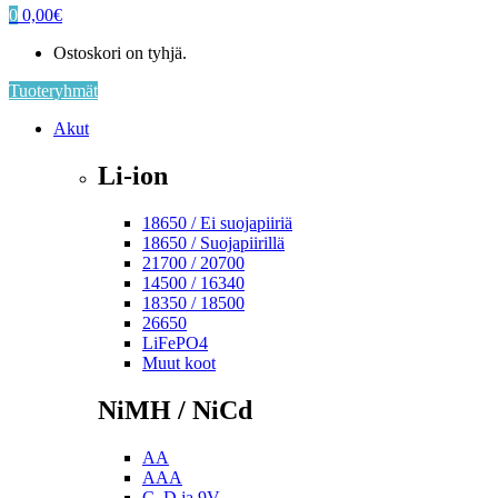
0
0,00
€
Ostoskori on tyhjä.
Tuoteryhmät
Akut
Li-ion
18650 / Ei suojapiiriä
18650 / Suojapiirillä
21700 / 20700
14500 / 16340
18350 / 18500
26650
LiFePO4
Muut koot
NiMH / NiCd
AA
AAA
C, D ja 9V