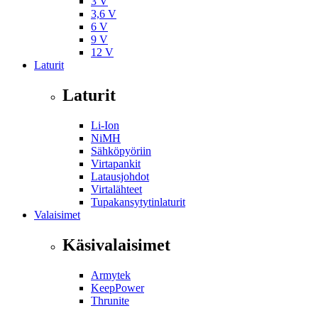
3 V
3,6 V
6 V
9 V
12 V
Laturit
Laturit
Li-Ion
NiMH
Sähköpyöriin
Virtapankit
Latausjohdot
Virtalähteet
Tupakansytytinlaturit
Valaisimet
Käsivalaisimet
Armytek
KeepPower
Thrunite