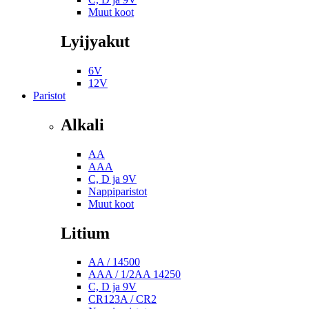
Muut koot
Lyijyakut
6V
12V
Paristot
Alkali
AA
AAA
C, D ja 9V
Nappiparistot
Muut koot
Litium
AA / 14500
AAA / 1/2AA 14250
C, D ja 9V
CR123A / CR2