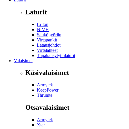
Laturit
Li-Ion
NiMH
Sähköpyöriin
Virtapankit
Latausjohdot
Virtalähteet
Tupakansytytinlaturit
Valaisimet
Käsivalaisimet
Armytek
KeepPower
Thrunite
Otsavalaisimet
Armytek
Xtar