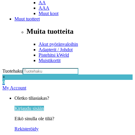
AA
AAA
Muut koot
Muut tuotteet
Muita tuotteita
Akut pyöränvaloihin
Adapterit / Johdot
Pistehitsi kWeld
Muistikortit
Tuotehaku
×
0
My Account
Oletko tiliasiakas?
Kirjaudu sisään
Eikö sinulla ole tiliä?
Rekisteröidy