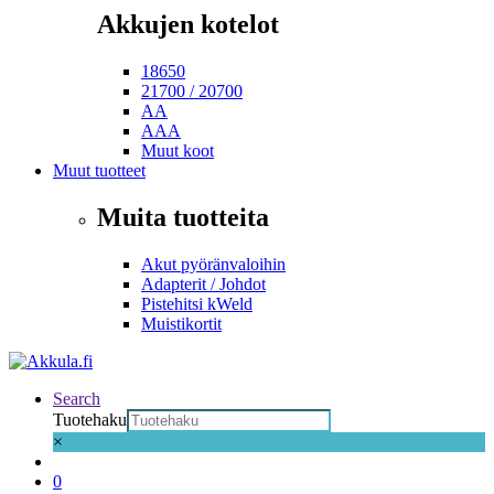
Akkujen kotelot
18650
21700 / 20700
AA
AAA
Muut koot
Muut tuotteet
Muita tuotteita
Akut pyöränvaloihin
Adapterit / Johdot
Pistehitsi kWeld
Muistikortit
Search
Tuotehaku
×
0