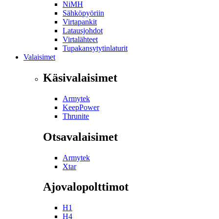
NiMH
Sähköpyöriin
Virtapankit
Latausjohdot
Virtalähteet
Tupakansytytinlaturit
Valaisimet
Käsivalaisimet
Armytek
KeepPower
Thrunite
Otsavalaisimet
Armytek
Xtar
Ajovalopolttimot
H1
H4