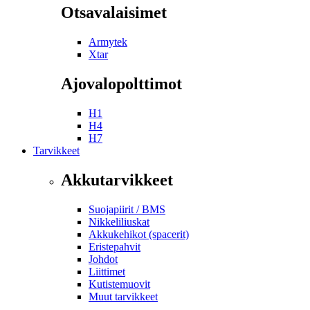
Otsavalaisimet
Armytek
Xtar
Ajovalopolttimot
H1
H4
H7
Tarvikkeet
Akkutarvikkeet
Suojapiirit / BMS
Nikkeliliuskat
Akkukehikot (spacerit)
Eristepahvit
Johdot
Liittimet
Kutistemuovit
Muut tarvikkeet