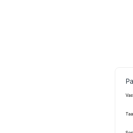
Pa
Vas
Taa
Sop