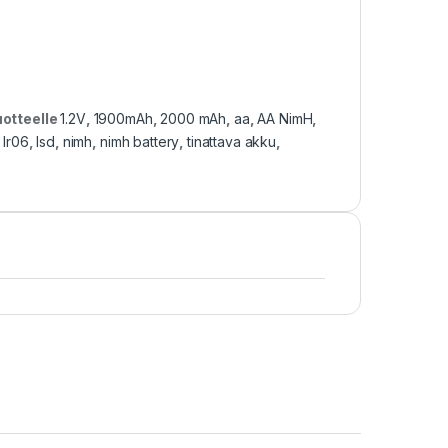
uotteelle
1.2V
,
1900mAh
,
2000 mAh
,
aa
,
AA NimH
,
,
lr06
,
lsd
,
nimh
,
nimh battery
,
tinattava akku
,