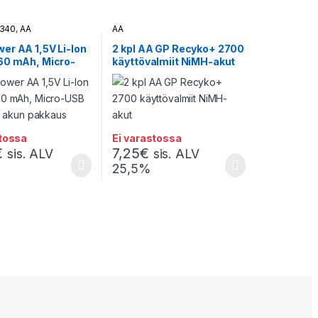
6340
,
AA
AA
er AA 1,5V Li-Ion
2 kpl AA GP Recyko+ 2700
60 mAh, Micro-
käyttövalmiit NiMH-akut
us – 2 akun
s
stossa
Ei varastossa
€
7,25
€
sis. ALV
sis. ALV
25,5%