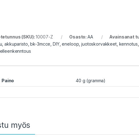
tetunnus (SKU):
10007-Z
Osasto:
AA
Avainsanat t
u
,
akkuparisto
,
bk-3mcce
,
DIY
,
eneloop
,
juotoskorvakkeet
,
kennotus
elleenkenntous
Paino
40 g (gramma)
stu myös