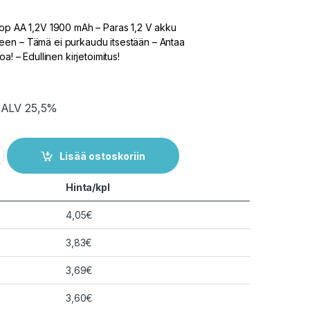
oop AA 1,2V 1900 mAh – Paras 1,2 V akku
en – Tämä ei purkaudu itsestään – Antaa
a! – Edullinen kirjetoimitus!
. ALV 25,5%
kku Z-juotoskorvakkeilla 1900 mAh 1,2V quantity
Lisää ostoskoriin
Hinta/kpl
4,05
€
3,83
€
3,69
€
3,60
€