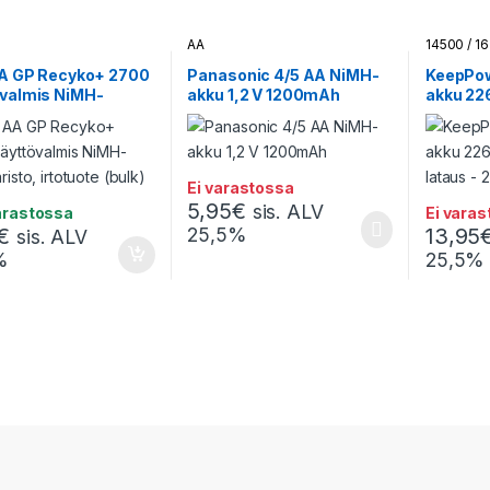
AA
14500 / 1
AA GP Recyko+ 2700
Panasonic 4/5 AA NiMH-
KeepPow
övalmis NiMH-
akku 1,2 V 1200mAh
akku 22
risto, irtotuote
USB lata
pakkau
Ei varastossa
5,95
€
sis. ALV
arastossa
Ei vara
€
25,5%
13,95
sis. ALV
%
25,5%