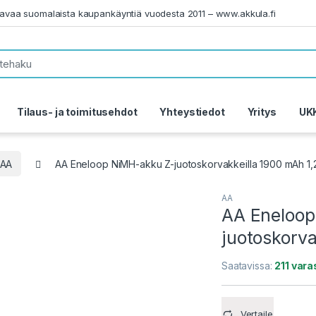
tavaa suomalaista kaupankäyntiä vuodesta 2011 – www.akkula.fi
Tilaus- ja toimitusehdot
Yhteystiedot
Yritys
UK
AA
AA Eneloop NiMH-akku Z-juotoskorvakkeilla 1900 mAh 1,
AA
AA Eneloop
juotoskorva
Saatavissa:
211 var
Vertaile