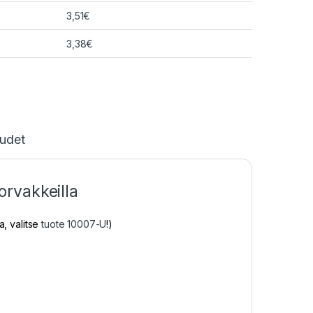
3,51
€
3,38
€
udet
rvakkeilla
a, valitse
tuote 10007-U
!)