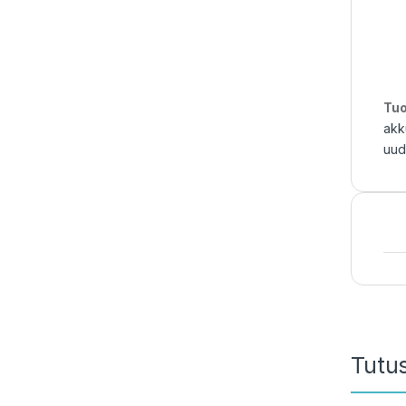
Tuo
akk
uud
Tutu