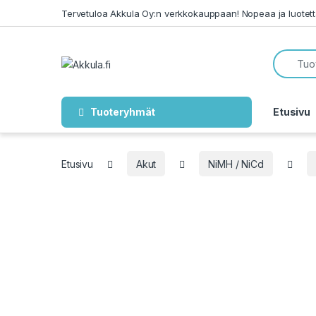
Skip to navigation
Skip to content
Tervetuloa Akkula Oy:n verkkokauppaan! Nopeaa ja luotet
Tuoteryhmät
Etusivu
Etusivu
Akut
NiMH / NiCd