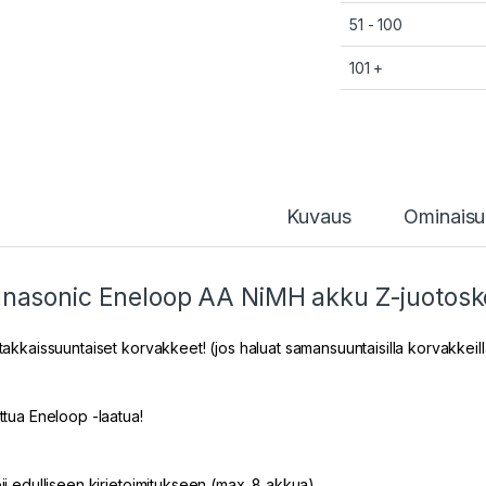
51 - 100
101 +
Kuvaus
Ominaisu
nasonic Eneloop AA NiMH akku Z-juotosko
takkaissuuntaiset korvakkeet! (jos haluat samansuuntaisilla korvakkeill
ttua Eneloop -laatua!
ii edulliseen kirjetoimitukseen (max. 8 akkua).