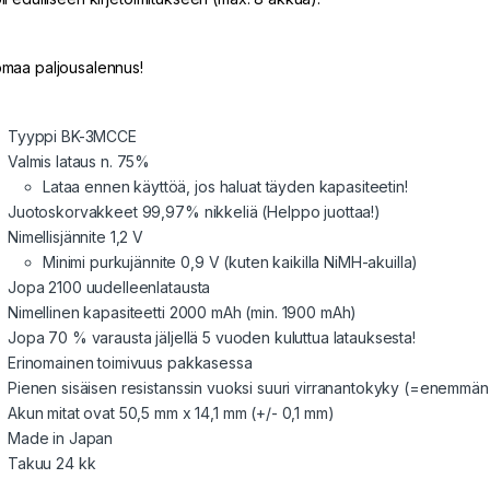
maa paljousalennus!
Tyyppi BK-3MCCE
Valmis lataus n. 75%
Lataa ennen käyttöä, jos haluat täyden kapasiteetin!
Juotoskorvakkeet 99,97% nikkeliä (Helppo juottaa!)
Nimellisjännite 1,2 V
Minimi purkujännite 0,9 V (kuten kaikilla NiMH-akuilla)
Jopa 2100 uudelleenlatausta
Nimellinen kapasiteetti 2000 mAh (min. 1900 mAh)
Jopa 70 % varausta jäljellä 5 vuoden kuluttua latauksesta!
Erinomainen toimivuus pakkasessa
Pienen sisäisen resistanssin vuoksi suuri virranantokyky (=enemmän
Akun mitat ovat 50,5 mm x 14,1 mm (+/- 0,1 mm)
Made in Japan
Takuu 24 kk