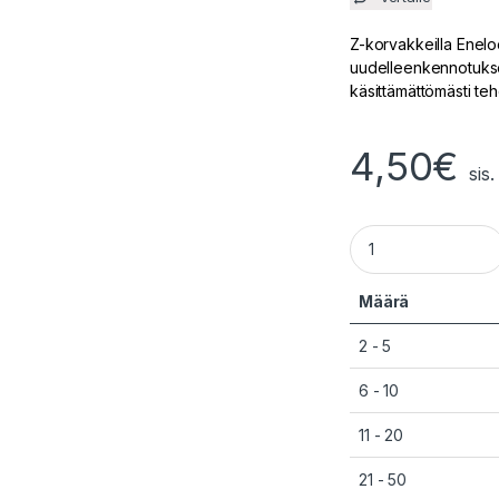
Z-korvakkeilla Enel
uudelleenkennotukse
käsittämättömästi teho
4,50
€
sis
AA Eneloop NiMH-a
Määrä
2 - 5
6 - 10
11 - 20
21 - 50