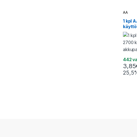
AA
1 kpl 
käytt
akkupa
(bulk)
442 v
3,85
25,5