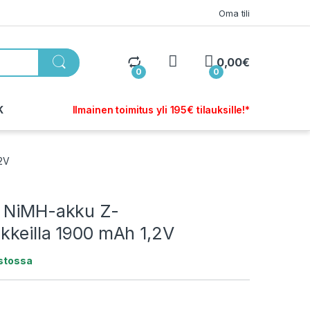
Oma tili
My Account
0,00
€
0
0
K
Ilmainen toimitus yli 195€ tilauksille!*
2V
 NiMH-akku Z-
kkeilla 1900 mAh 1,2V
astossa