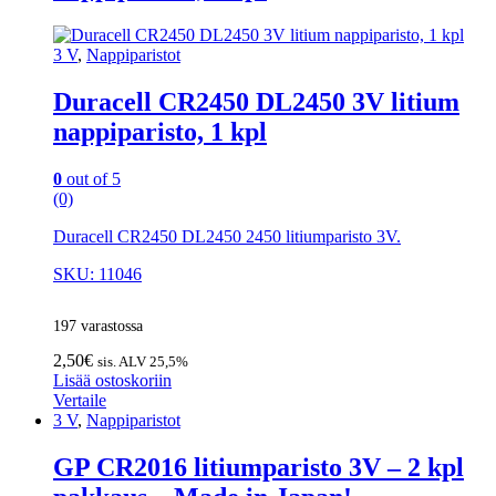
3 V
,
Nappiparistot
Duracell CR2450 DL2450 3V litium
nappiparisto, 1 kpl
0
out of 5
(0)
Duracell CR2450 DL2450 2450 litiumparisto 3V.
SKU: 11046
197 varastossa
2,50
€
sis. ALV 25,5%
Lisää ostoskoriin
Vertaile
3 V
,
Nappiparistot
GP CR2016 litiumparisto 3V – 2 kpl