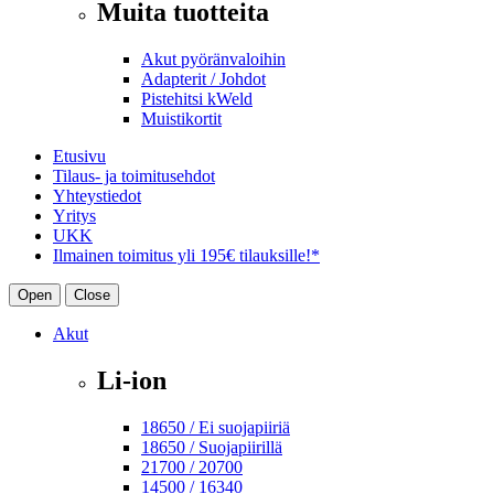
Muita tuotteita
Akut pyöränvaloihin
Adapterit / Johdot
Pistehitsi kWeld
Muistikortit
Etusivu
Tilaus- ja toimitusehdot
Yhteystiedot
Yritys
UKK
Ilmainen toimitus yli 195€ tilauksille!*
Open
Close
Akut
Li-ion
18650 / Ei suojapiiriä
18650 / Suojapiirillä
21700 / 20700
14500 / 16340