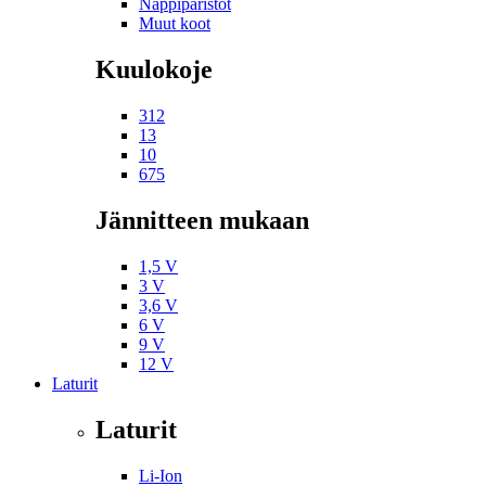
Nappiparistot
Muut koot
Kuulokoje
312
13
10
675
Jännitteen mukaan
1,5 V
3 V
3,6 V
6 V
9 V
12 V
Laturit
Laturit
Li-Ion