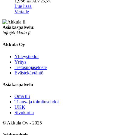
1,95
€
sis. ALV 25,5%
Lue lisää
Vertaile
Asiakaspalvelu:
info@akkula.fi
Akkula Oy
Yhteystiedot
Yritys
Tietosuojaseloste
Evästekäytäntö
Asiakaspalvelu
Oma tili
Tilaus- ja toimitusehdot
UKK
Sivukartta
©
Akkula Oy
- 2025
Asiakaspalvelu