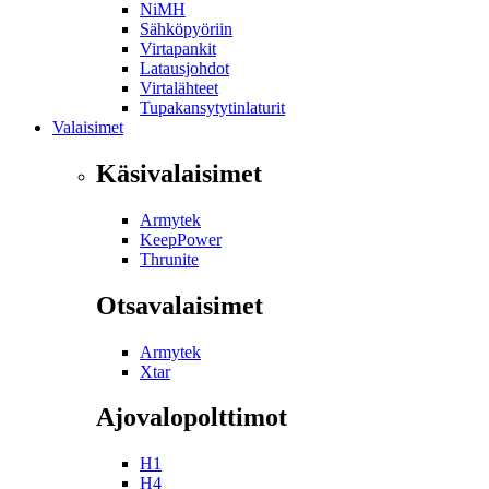
NiMH
Sähköpyöriin
Virtapankit
Latausjohdot
Virtalähteet
Tupakansytytinlaturit
Valaisimet
Käsivalaisimet
Armytek
KeepPower
Thrunite
Otsavalaisimet
Armytek
Xtar
Ajovalopolttimot
H1
H4