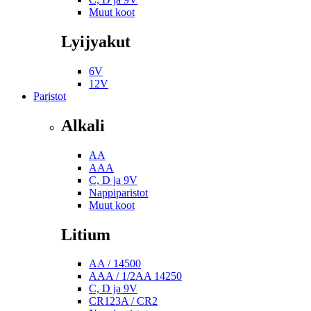
Muut koot
Lyijyakut
6V
12V
Paristot
Alkali
AA
AAA
C, D ja 9V
Nappiparistot
Muut koot
Litium
AA / 14500
AAA / 1/2AA 14250
C, D ja 9V
CR123A / CR2