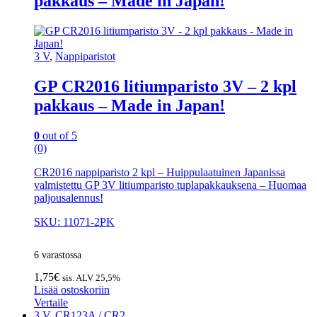
pakkaus – Made in Japan!
3 V
,
Nappiparistot
GP CR2016 litiumparisto 3V – 2 kpl
pakkaus – Made in Japan!
0
out of 5
(0)
CR2016 nappiparisto 2 kpl – Huippulaatuinen Japanissa
valmistettu GP 3V litiumparisto tuplapakkauksena – Huomaa
paljousalennus!
SKU: 11071-2PK
6 varastossa
1,75
€
sis. ALV 25,5%
Lisää ostoskoriin
Vertaile
3 V
,
CR123A / CR2