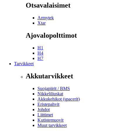
Otsavalaisimet
Armytek
Xtar
Ajovalopolttimot
H1
H4
H7
Tarvikkeet
Akkutarvikkeet
Suojapiirit / BMS
Nikkeliliuskat
Akkukehikot (spacerit)
Eristepahvit
Johdot
Liittimet
Kutistemuovit
Muut tarvikkeet