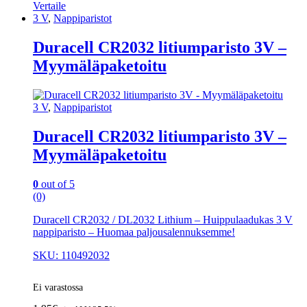
Vertaile
3 V
,
Nappiparistot
Duracell CR2032 litiumparisto 3V –
Myymäläpaketoitu
3 V
,
Nappiparistot
Duracell CR2032 litiumparisto 3V –
Myymäläpaketoitu
0
out of 5
(0)
Duracell CR2032 / DL2032 Lithium – Huippulaadukas 3 V
nappiparisto – Huomaa paljousalennuksemme!
SKU: 110492032
Ei varastossa