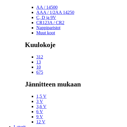
AA / 14500
AAA / 1/2AA 14250
C, D ja 9V
CR123A / CR2
Nappiparistot
Muut koot
Kuulokoje
312
13
10
675
Jännitteen mukaan
1,5 V
3 V
3,6 V
6 V
9 V
12 V
Laturit