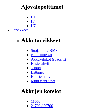
Ajovalopolttimot
H1
H4
H7
Tarvikkeet
Akkutarvikkeet
Suojapiirit / BMS
Nikkeliliuskat
Akkukehikot (spacerit)
Eristepahvit
Johdot
Liittimet
Kutistemuovit
Muut tarvikkeet
Akkujen kotelot
18650
21700 / 20700