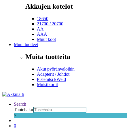
Akkujen kotelot
18650
21700 / 20700
AA
AAA
Muut koot
Muut tuotteet
Muita tuotteita
Akut pyöränvaloihin
Adapterit / Johdot
Pistehitsi kWeld
Muistikortit
Search
Tuotehaku
×
0