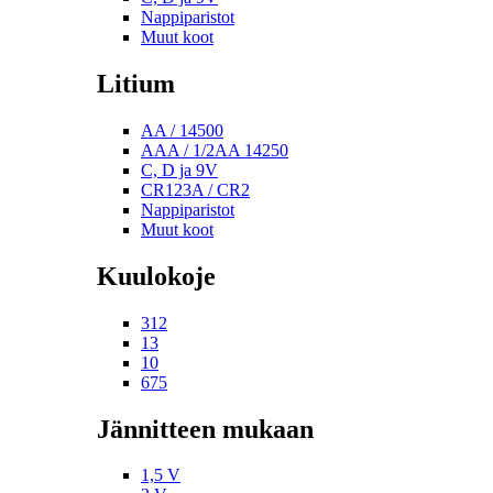
Nappiparistot
Muut koot
Litium
AA / 14500
AAA / 1/2AA 14250
C, D ja 9V
CR123A / CR2
Nappiparistot
Muut koot
Kuulokoje
312
13
10
675
Jännitteen mukaan
1,5 V