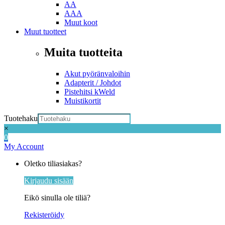
AA
AAA
Muut koot
Muut tuotteet
Muita tuotteita
Akut pyöränvaloihin
Adapterit / Johdot
Pistehitsi kWeld
Muistikortit
Tuotehaku
×
0
My Account
Oletko tiliasiakas?
Kirjaudu sisään
Eikö sinulla ole tiliä?
Rekisteröidy