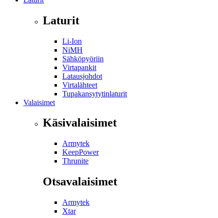
Laturit
Li-Ion
NiMH
Sähköpyöriin
Virtapankit
Latausjohdot
Virtalähteet
Tupakansytytinlaturit
Valaisimet
Käsivalaisimet
Armytek
KeepPower
Thrunite
Otsavalaisimet
Armytek
Xtar