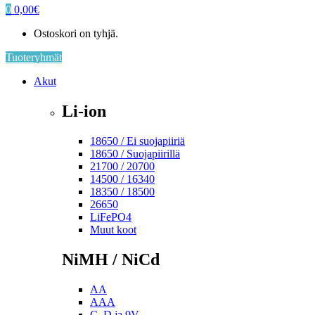
0
0,00
€
Ostoskori on tyhjä.
Tuoteryhmät
Akut
Li-ion
18650 / Ei suojapiiriä
18650 / Suojapiirillä
21700 / 20700
14500 / 16340
18350 / 18500
26650
LiFePO4
Muut koot
NiMH / NiCd
AA
AAA
C, D ja 9V