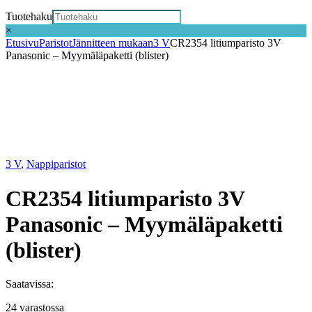
Tuotehaku
×
Etusivu
Paristot
Jännitteen mukaan
3 V
CR2354 litiumparisto 3V
Panasonic – Myymäläpaketti (blister)
3 V
,
Nappiparistot
CR2354 litiumparisto 3V
Panasonic – Myymäläpaketti
(blister)
Saatavissa:
24 varastossa