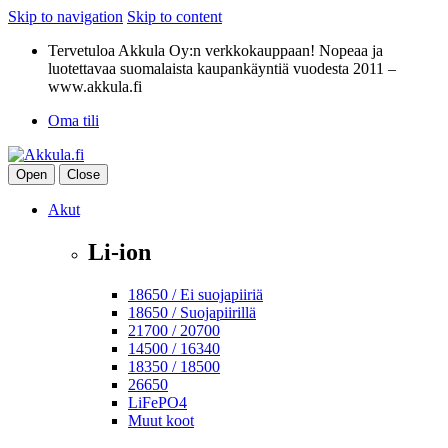
Skip to navigation
Skip to content
Tervetuloa Akkula Oy:n verkkokauppaan! Nopeaa ja
luotettavaa suomalaista kaupankäyntiä vuodesta 2011 –
www.akkula.fi
Oma tili
Open
Close
Akut
Li-ion
18650 / Ei suojapiiriä
18650 / Suojapiirillä
21700 / 20700
14500 / 16340
18350 / 18500
26650
LiFePO4
Muut koot