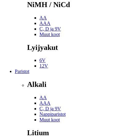
NiMH / NiCd
AA
AAA
C, D ja 9V
Muut koot
Lyijyakut
6V
12V
Paristot
Alkali
AA
AAA
C, D ja 9V
Nappiparistot
Muut koot
Litium