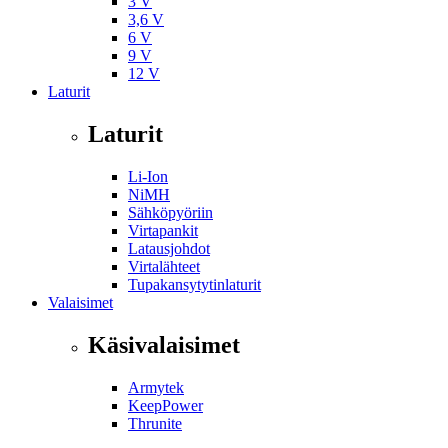
3 V
3,6 V
6 V
9 V
12 V
Laturit
Laturit
Li-Ion
NiMH
Sähköpyöriin
Virtapankit
Latausjohdot
Virtalähteet
Tupakansytytinlaturit
Valaisimet
Käsivalaisimet
Armytek
KeepPower
Thrunite