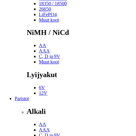
18350 / 18500
26650
LiFePO4
Muut koot
NiMH / NiCd
AA
AAA
C, D ja 9V
Muut koot
Lyijyakut
6V
12V
Paristot
Alkali
AA
AAA
C, D ja 9V