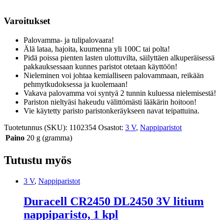
Varoitukset
Palovamma- ja tulipalovaara!
Älä lataa, hajoita, kuumenna yli 100C tai polta!
Pidä poissa pienten lasten ulottuvilta, säilyttäen alkuperäisessä
pakkauksessaan kunnes paristot otetaan käyttöön!
Nieleminen voi johtaa kemialliseen palovammaan, reikään
pehmytkudoksessa ja kuolemaan!
Vakava palovamma voi syntyä 2 tunnin kuluessa nielemisestä!
Pariston nieltyäsi hakeudu välittömästi lääkärin hoitoon!
Vie käytetty paristo paristonkeräykseen navat teipattuina.
Tuotetunnus (SKU):
1102354
Osastot:
3 V
,
Nappiparistot
Paino
20 g (gramma)
Tutustu myös
3 V
,
Nappiparistot
Duracell CR2450 DL2450 3V litium
nappiparisto, 1 kpl