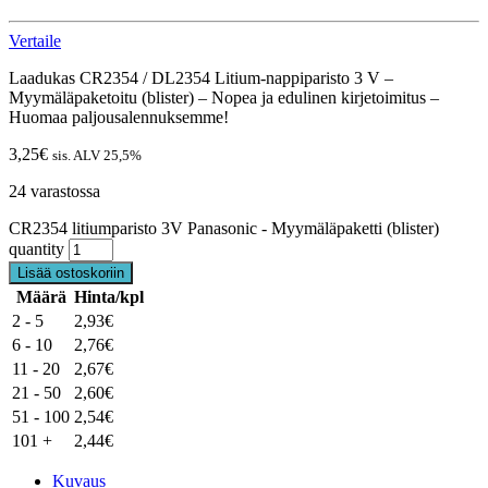
Vertaile
Laadukas CR2354 / DL2354 Litium-nappiparisto 3 V –
Myymäläpaketoitu (blister) – Nopea ja edulinen kirjetoimitus –
Huomaa paljousalennuksemme!
3,25
€
sis. ALV 25,5%
24 varastossa
CR2354 litiumparisto 3V Panasonic - Myymäläpaketti (blister)
quantity
Lisää ostoskoriin
Määrä
Hinta/kpl
2 - 5
2,93
€
6 - 10
2,76
€
11 - 20
2,67
€
21 - 50
2,60
€
51 - 100
2,54
€
101 +
2,44
€
Kuvaus