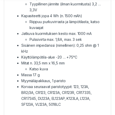
Tyypillinen jännite (ilman kuormitusta) 3,2 …
3,3V
Kapasiteetti jopa 4 Wh (n. 1500 mAh)
Riippuu purkuvirrasta ja lämpötilasta, katso
kuvaajat
Jatkuva kuormituksen kesto max. 1000 mA
Pulssivirta max. 1,8A, max. 3 sek
Sisäinen impedanssi (nimellinen): 0,25 ohm @ 1
kHz
Käyttölämpötila-alue -20 … +75°C
Mitat n. 33,5 mm x 16,5 mm
Katso kuva
Massa 17 g
Myymäläpakkaus, 1 paristo
Korvaa seuraavat paristotyypit: 123, 123A,
BR2/3A, CR123, CR123A, CR123R, CR17335,
CR17345, DL123A, EL123AP, K123LA, L123A,
SF123A, VL123A, 5018LC