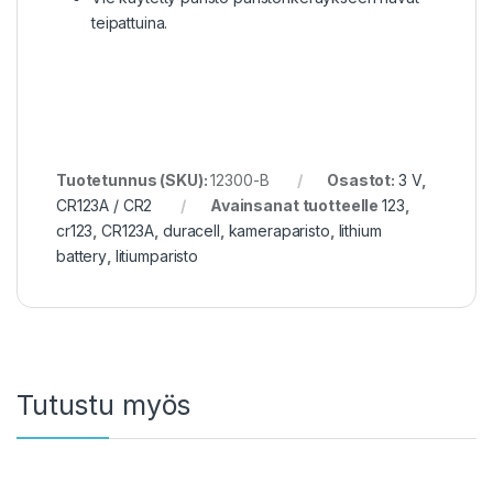
teipattuina.
Tuotetunnus (SKU):
12300-B
Osastot:
3 V
,
CR123A / CR2
Avainsanat tuotteelle
123
,
cr123
,
CR123A
,
duracell
,
kameraparisto
,
lithium
battery
,
litiumparisto
Tutustu myös