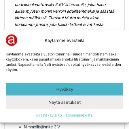
uudelleenladattavalla
3,6V litiumakulla
, joka tulee
aikaa myöten monin verroin edullisemmaksi ja säästää
jätteen määrässä. Tutustu! Mutta muista akun
korkeampi jännite, jota kaikki laitteet eivät kestä.
Vaikka akussa on lähes puolta pienempi
milliampeerituntimäärä, sen energiamäärä ei ole
Käytämme evästeitä
suuremman jännitten vuoksi niin paljon pienempi.
Puhutaan n. 4Wh (paristossa) vs. 3Wh (akussa) ja
Käytämme evästeitä sivuston toiminnallisuuden mahdollistamiseksi,
lisäksi akku antaa tuplasti tehoa, jopa 3A purkuvirran
käyttökokemuksen parantamiseksi sekä tilastoinnin ja markkinoinnin
myötä.
tueksi. Napsauttamalla ’salli evästeet’ osoitat hyväksyväsi evästeiden
käytön.
Litiumakkua saat myös
USB-ladattavana mallina
!
Hyväksy
Pariston tiedot
Näytä asetukset
Duracell Ultra Lithium CR123A – Litium-
Evästekäytäntö
Tietosuojaseloste
mangaanioksidiparisto
Nimmellisjännite 3 V