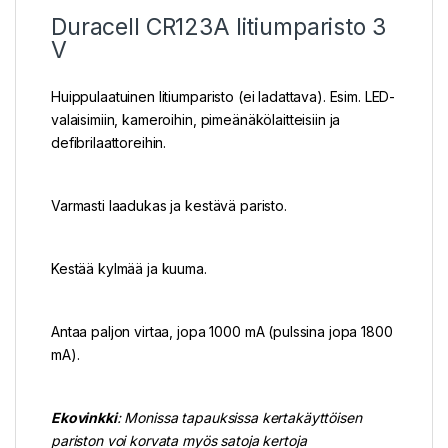
Duracell CR123A litiumparisto 3
V
Huippulaatuinen litiumparisto (ei ladattava). Esim. LED-
valaisimiin, kameroihin, pimeänäkölaitteisiin ja
defibrilaattoreihin.
Varmasti laadukas ja kestävä paristo.
Kestää kylmää ja kuuma.
Antaa paljon virtaa, jopa 1000 mA (pulssina jopa 1800
mA).
Ekovinkki
: Monissa tapauksissa kertakäyttöisen
pariston voi korvata myös satoja kertoja