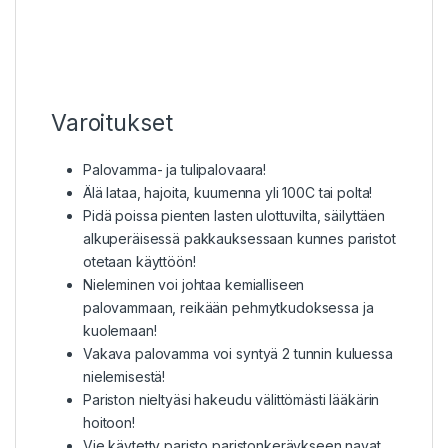
Varoitukset
Palovamma- ja tulipalovaara!
Älä lataa, hajoita, kuumenna yli 100C tai polta!
Pidä poissa pienten lasten ulottuvilta, säilyttäen
alkuperäisessä pakkauksessaan kunnes paristot
otetaan käyttöön!
Nieleminen voi johtaa kemialliseen
palovammaan, reikään pehmytkudoksessa ja
kuolemaan!
Vakava palovamma voi syntyä 2 tunnin kuluessa
nielemisestä!
Pariston nieltyäsi hakeudu välittömästi lääkärin
hoitoon!
Vie käytetty paristo paristonkeräykseen navat