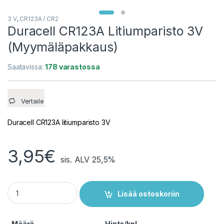
3 V
,
CR123A / CR2
Duracell CR123A Litiumparisto 3V
(Myymäläpakkaus)
Saatavissa:
178 varastossa
Vertaile
Duracell CR123A litiumparisto 3V
3,95
€
sis. ALV 25,5%
Duracell CR123A Litiumparisto 3V (Myymäläpakkaus) quantit
Lisää ostoskoriin
Määrä
Hinta/kpl