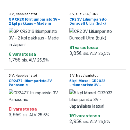
3 V
,
Nappiparistot
3 V
,
CR123A / CR2
GP CR2016 litiumparisto 3V –
CR2 3V Litiumparisto
2 kpl pakkaus – Made in
Duracell Ultra (bulk)
Japan!
81 varastossa
3,85
€
sis. ALV 25,5%
6 varastossa
1,75
€
sis. ALV 25,5%
3 V
,
Nappiparistot
3 V
,
Nappiparistot
CR2477 litiumparisto 3V
5 kpl Maxell CR2032
Panasonic
Litiumparisto 3V –
Japanilaista laatua!
Ei varastossa
3,95
€
sis. ALV 25,5%
191 varastossa
2,95
€
sis. ALV 25,5%