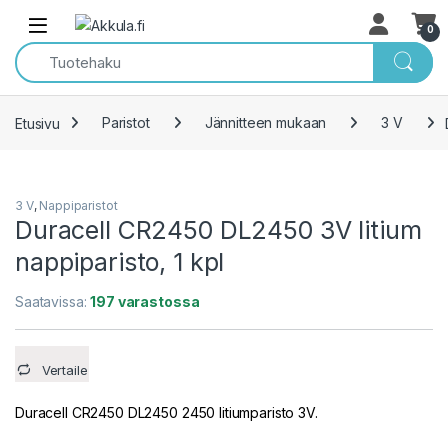
Skip to navigation
Skip to content
Open
0
Etusivu
Paristot
Jännitteen mukaan
3 V
3 V
,
Nappiparistot
Duracell CR2450 DL2450 3V litium
nappiparisto, 1 kpl
Saatavissa:
197 varastossa
Vertaile
Duracell CR2450 DL2450 2450 litiumparisto 3V.