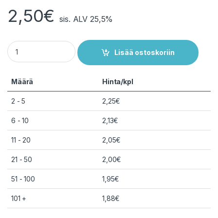
2,50
€
sis. ALV 25,5%
Duracell CR2450 DL2450 3V litium nappiparisto, 1 kpl quantit
Lisää ostoskoriin
Määrä
Hinta/kpl
2 - 5
2,25
€
6 - 10
2,13
€
11 - 20
2,05
€
21 - 50
2,00
€
51 - 100
1,95
€
101 +
1,88
€