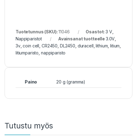
Tuotetunnus (SKU):
11046
Osastot:
3 V
,
Nappiparistot
Avainsanat tuotteelle
3.0V
,
3v
,
coin cell
,
CR2450
,
DL2450
,
duracell
,
lithium
,
litium
,
litiumparisto
,
nappiparisto
Paino
20 g (gramma)
Tutustu myös