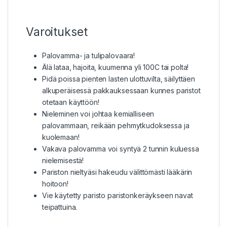
Varoitukset
Palovamma- ja tulipalovaara!
Älä lataa, hajoita, kuumenna yli 100C tai polta!
Pidä poissa pienten lasten ulottuvilta, säilyttäen
alkuperäisessä pakkauksessaan kunnes paristot
otetaan käyttöön!
Nieleminen voi johtaa kemialliseen
palovammaan, reikään pehmytkudoksessa ja
kuolemaan!
Vakava palovamma voi syntyä 2 tunnin kuluessa
nielemisestä!
Pariston nieltyäsi hakeudu välittömästi lääkärin
hoitoon!
Vie käytetty paristo paristonkeräykseen navat
teipattuina.