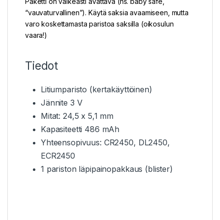
Paketti on vaikeasti avattava (ns. baby safe,
“vauvaturvallinen”). Käytä saksia avaamiseen, mutta
varo koskettamasta paristoa saksilla (oikosulun
vaara!)
Tiedot
Litiumparisto (kertakäyttöinen)
Jännite 3 V
Mitat: 24,5 x 5,1 mm
Kapasiteetti 486 mAh
Yhteensopivuus: CR2450, DL2450,
ECR2450
1 pariston läpipainopakkaus (blister)