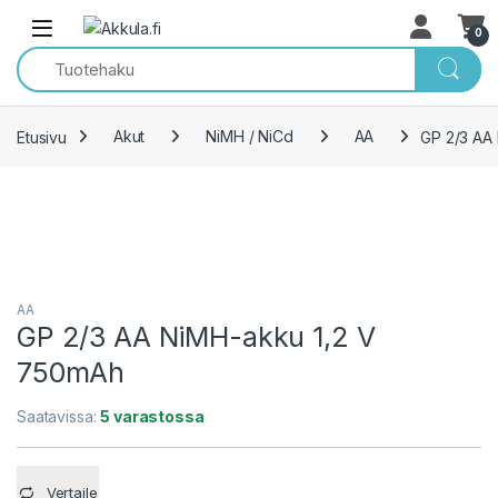
Skip to navigation
Skip to content
Open
0
Etusivu
Akut
NiMH / NiCd
AA
GP 2/3 AA
AA
GP 2/3 AA NiMH-akku 1,2 V
750mAh
Saatavissa:
5 varastossa
Vertaile