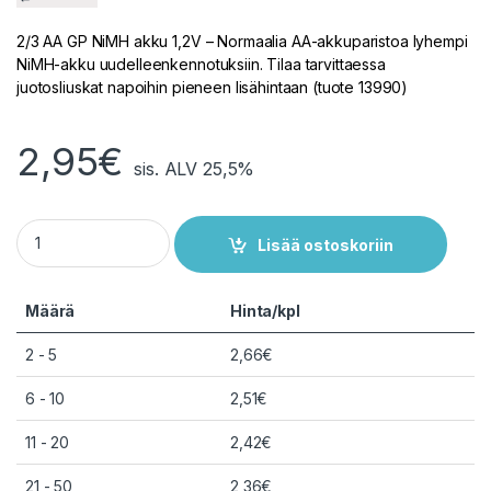
2/3 AA GP NiMH akku 1,2V – Normaalia AA-akkuparistoa lyhempi
NiMH-akku uudelleenkennotuksiin. Tilaa tarvittaessa
juotosliuskat napoihin pieneen lisähintaan (tuote 13990)
2,95
€
sis. ALV 25,5%
GP 2/3 AA NiMH-akku 1,2 V 750mAh quantity
Lisää ostoskoriin
Määrä
Hinta/kpl
2 - 5
2,66
€
6 - 10
2,51
€
11 - 20
2,42
€
21 - 50
2,36
€