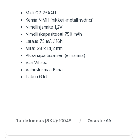
Malli GP 75AAH
Kemia NiMH (nikkeli-metallihydridi)
Nimellisjännite 1,2V
Nimelliskapasiteetti 750 mAh
Lataus 75 mA / 16h
Mitat: 28 x 14,2 mm
Plus-napa tasainen (ei nänniä)
Väri Vihreä
Valmistusmaa Kiina
Takuu 6 kk
Tuotetunnus (SKU):
10048
Osasto:
AA