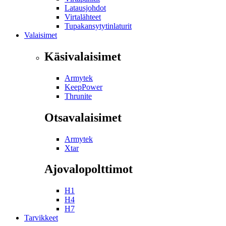
Latausjohdot
Virtalähteet
Tupakansytytinlaturit
Valaisimet
Käsivalaisimet
Armytek
KeepPower
Thrunite
Otsavalaisimet
Armytek
Xtar
Ajovalopolttimot
H1
H4
H7
Tarvikkeet