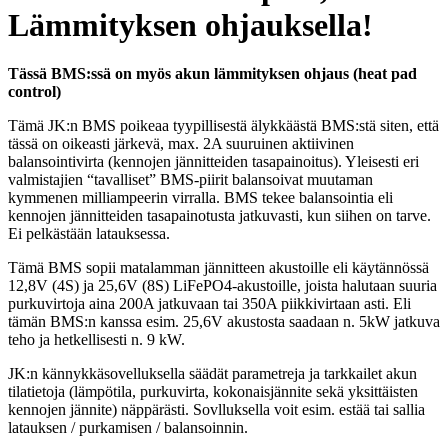
Lämmityksen ohjauksella!
Tässä BMS:ssä on myös akun lämmityksen ohjaus (heat pad
control)
Tämä JK:n BMS poikeaa tyypillisestä älykkäästä BMS:stä siten, että
tässä on oikeasti järkevä, max. 2A suuruinen aktiivinen
balansointivirta (kennojen jännitteiden tasapainoitus). Yleisesti eri
valmistajien “tavalliset” BMS-piirit balansoivat muutaman
kymmenen milliampeerin virralla. BMS tekee balansointia eli
kennojen jännitteiden tasapainotusta jatkuvasti, kun siihen on tarve.
Ei pelkästään latauksessa.
Tämä BMS sopii matalamman jännitteen akustoille eli käytännössä
12,8V (4S) ja 25,6V (8S) LiFePO4-akustoille, joista halutaan suuria
purkuvirtoja aina 200A jatkuvaan tai 350A piikkivirtaan asti. Eli
tämän BMS:n kanssa esim. 25,6V akustosta saadaan n. 5kW jatkuva
teho ja hetkellisesti n. 9 kW.
JK:n kännykkäsovelluksella säädät parametreja ja tarkkailet akun
tilatietoja (lämpötila, purkuvirta, kokonaisjännite sekä yksittäisten
kennojen jännite) näppärästi. Sovlluksella voit esim. estää tai sallia
latauksen / purkamisen / balansoinnin.