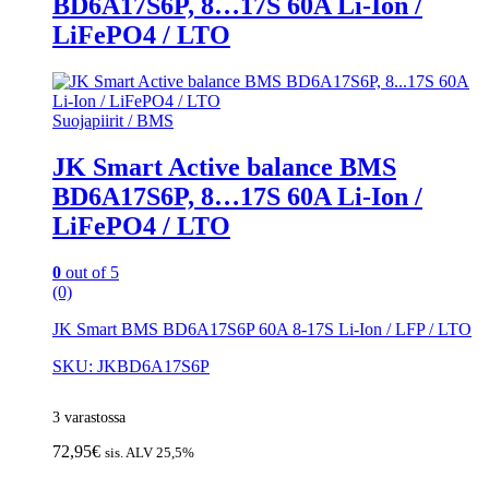
BD6A17S6P, 8…17S 60A Li-Ion /
LiFePO4 / LTO
Suojapiirit / BMS
JK Smart Active balance BMS
BD6A17S6P, 8…17S 60A Li-Ion /
LiFePO4 / LTO
0
out of 5
(0)
JK Smart BMS BD6A17S6P 60A 8-17S Li-Ion / LFP / LTO
SKU: JKBD6A17S6P
3 varastossa
72,95
€
sis. ALV 25,5%