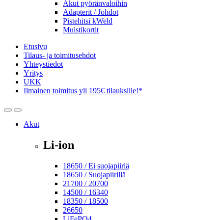
Akut pyöränvaloihin
Adapterit / Johdot
Pistehitsi kWeld
Muistikortit
Etusivu
Tilaus- ja toimitusehdot
Yhteystiedot
Yritys
UKK
Ilmainen toimitus yli 195€ tilauksille!*
Open
Close
Akut
Li-ion
18650 / Ei suojapiiriä
18650 / Suojapiirillä
21700 / 20700
14500 / 16340
18350 / 18500
26650
LiFePO4