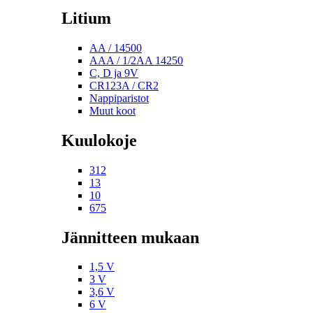
Litium
AA / 14500
AAA / 1/2AA 14250
C, D ja 9V
CR123A / CR2
Nappiparistot
Muut koot
Kuulokoje
312
13
10
675
Jännitteen mukaan
1,5 V
3 V
3,6 V
6 V