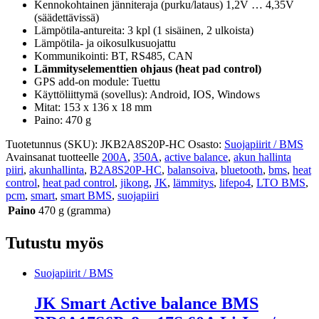
Kennokohtainen jänniteraja (purku/lataus) 1,2V … 4,35V
(säädettävissä)
Lämpötila-antureita: 3 kpl (1 sisäinen, 2 ulkoista)
Lämpötila- ja oikosulkusuojattu
Kommunikointi: BT, RS485, CAN
Lämmityselementtien ohjaus (heat pad control)
GPS add-on module: Tuettu
Käyttöliittymä (sovellus): Android, IOS, Windows
Mitat: 153 x 136 x 18 mm
Paino: 470 g
Tuotetunnus (SKU):
JKB2A8S20P-HC
Osasto:
Suojapiirit / BMS
Avainsanat tuotteelle
200A
,
350A
,
active balance
,
akun hallinta
piiri
,
akunhallinta
,
B2A8S20P-HC
,
balansoiva
,
bluetooth
,
bms
,
heat
control
,
heat pad control
,
jikong
,
JK
,
lämmitys
,
lifepo4
,
LTO BMS
,
pcm
,
smart
,
smart BMS
,
suojapiiri
Paino
470 g (gramma)
Tutustu myös
Suojapiirit / BMS
JK Smart Active balance BMS