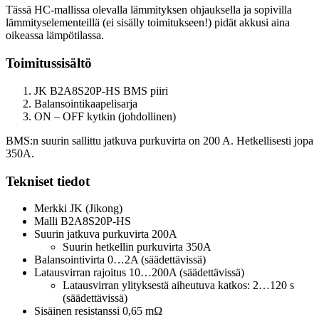
Tässä HC-mallissa olevalla lämmityksen ohjauksella ja sopivilla
lämmityselementeillä (ei sisälly toimitukseen!) pidät akkusi aina
oikeassa lämpötilassa.
Toimitussisältö
JK B2A8S20P-HS BMS piiri
Balansointikaapelisarja
ON – OFF kytkin (johdollinen)
BMS:n suurin sallittu jatkuva purkuvirta on 200 A. Hetkellisesti jopa
350A.
Tekniset tiedot
Merkki JK (Jikong)
Malli B2A8S20P-HS
Suurin jatkuva purkuvirta 200A
Suurin hetkellin purkuvirta 350A
Balansointivirta 0…2A (säädettävissä)
Latausvirran rajoitus 10…200A (säädettävissä)
Latausvirran ylityksestä aiheutuva katkos: 2…120 s
(säädettävissä)
Sisäinen resistanssi 0,65 mΩ