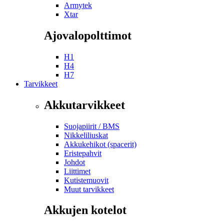
Armytek
Xtar
Ajovalopolttimot
H1
H4
H7
Tarvikkeet
Akkutarvikkeet
Suojapiirit / BMS
Nikkeliliuskat
Akkukehikot (spacerit)
Eristepahvit
Johdot
Liittimet
Kutistemuovit
Muut tarvikkeet
Akkujen kotelot