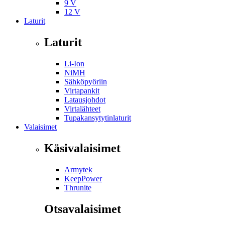
9 V
12 V
Laturit
Laturit
Li-Ion
NiMH
Sähköpyöriin
Virtapankit
Latausjohdot
Virtalähteet
Tupakansytytinlaturit
Valaisimet
Käsivalaisimet
Armytek
KeepPower
Thrunite
Otsavalaisimet