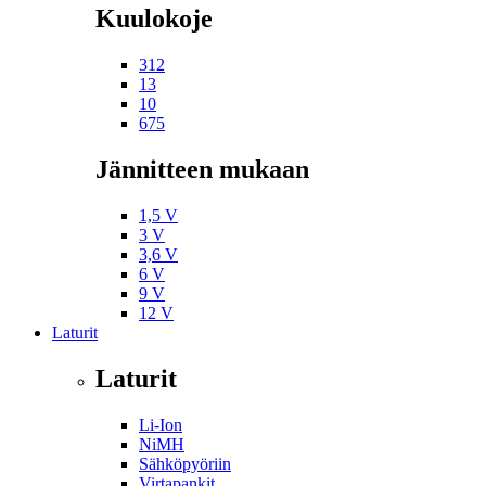
Kuulokoje
312
13
10
675
Jännitteen mukaan
1,5 V
3 V
3,6 V
6 V
9 V
12 V
Laturit
Laturit
Li-Ion
NiMH
Sähköpyöriin
Virtapankit