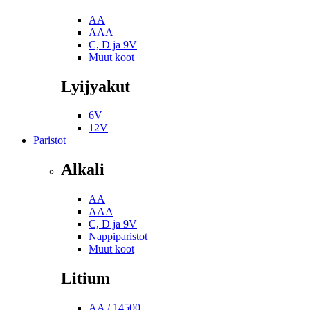
AA
AAA
C, D ja 9V
Muut koot
Lyijyakut
6V
12V
Paristot
Alkali
AA
AAA
C, D ja 9V
Nappiparistot
Muut koot
Litium
AA / 14500