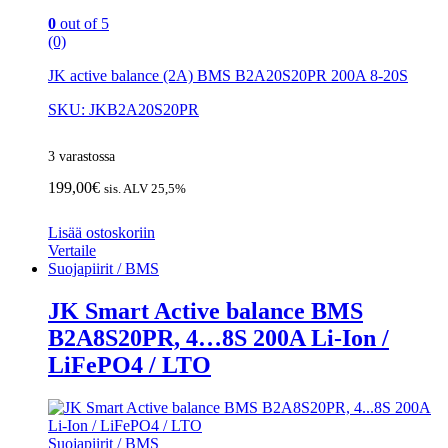
0
out of 5
(0)
JK active balance (2A) BMS B2A20S20PR 200A 8-20S
SKU: JKB2A20S20PR
3 varastossa
199,00
€
sis. ALV 25,5%
Lisää ostoskoriin
Vertaile
Suojapiirit / BMS
JK Smart Active balance BMS
B2A8S20PR, 4…8S 200A Li-Ion /
LiFePO4 / LTO
Suojapiirit / BMS