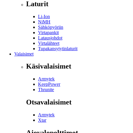
Laturit
Li-Ion
NiMH
Sähköpyöriin
Virtapankit
Latausjohdot
Virtalähteet
Tupakansytytinlaturit
Valaisimet
Käsivalaisimet
Armytek
KeepPower
Thrunite
Otsavalaisimet
Armytek
Xtar
Ajovalopolttimot