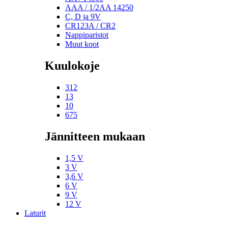
AAA / 1/2AA 14250
C, D ja 9V
CR123A / CR2
Nappiparistot
Muut koot
Kuulokoje
312
13
10
675
Jännitteen mukaan
1,5 V
3 V
3,6 V
6 V
9 V
12 V
Laturit