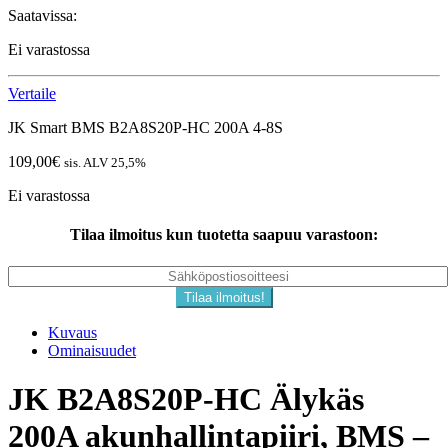
Saatavissa:
Ei varastossa
Vertaile
JK Smart BMS B2A8S20P-HC 200A 4-8S
109,00
€
sis. ALV 25,5%
Ei varastossa
Tilaa ilmoitus kun tuotetta saapuu varastoon:
Kuvaus
Ominaisuudet
JK B2A8S20P-HC Älykäs
200A akunhallintapiiri, BMS –