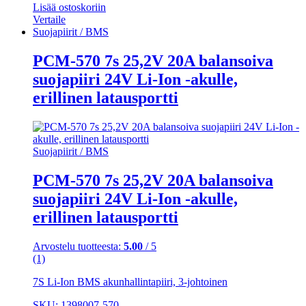
Lisää ostoskoriin
Vertaile
Suojapiirit / BMS
PCM-570 7s 25,2V 20A balansoiva
suojapiiri 24V Li-Ion -akulle,
erillinen latausportti
Suojapiirit / BMS
PCM-570 7s 25,2V 20A balansoiva
suojapiiri 24V Li-Ion -akulle,
erillinen latausportti
Arvostelu tuotteesta:
5.00
/ 5
(1)
7S Li-Ion BMS akunhallintapiiri, 3-johtoinen
SKU: 1398007-570