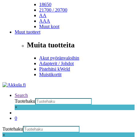
18650
21700 / 20700
AA
AAA
Muut koot
Muut tuotteet
Muita tuotteita
Akut pyöränvaloihin
Adapterit / Johdot
Pistehitsi kWeld
Muistikortit
Search
Tuotehaku
×
0
Tuotehaku
×