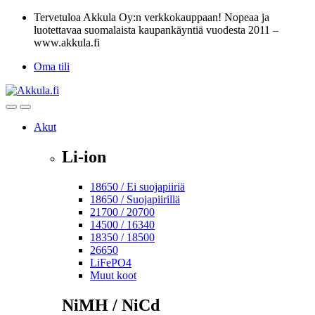
Skip
Skip
Tervetuloa Akkula Oy:n verkkokauppaan! Nopeaa ja
to
to
luotettavaa suomalaista kaupankäyntiä vuodesta 2011 –
navigation
content
www.akkula.fi
Oma tili
Open
Close
Akut
Li-ion
18650 / Ei suojapiiriä
18650 / Suojapiirillä
21700 / 20700
14500 / 16340
18350 / 18500
26650
LiFePO4
Muut koot
NiMH / NiCd