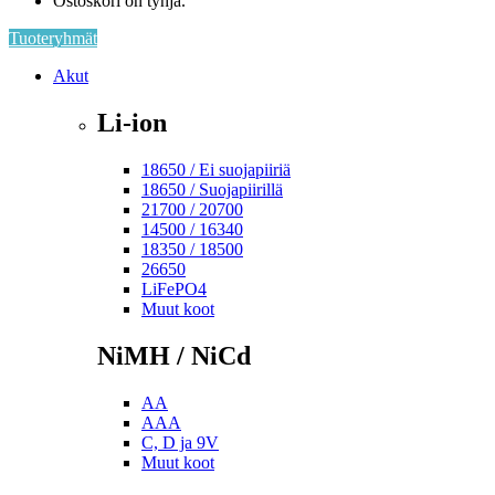
Ostoskori on tyhjä.
Tuoteryhmät
Akut
Li-ion
18650 / Ei suojapiiriä
18650 / Suojapiirillä
21700 / 20700
14500 / 16340
18350 / 18500
26650
LiFePO4
Muut koot
NiMH / NiCd
AA
AAA
C, D ja 9V
Muut koot