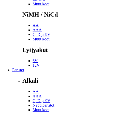
Muut koot
NiMH / NiCd
AA
AAA
C, D ja 9V
Muut koot
Lyijyakut
6V
12V
Paristot
Alkali
AA
AAA
C, D ja 9V
Nappiparistot
Muut koot