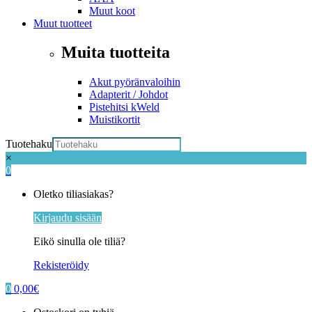
Muut koot
Muut tuotteet
Muita tuotteita
Akut pyöränvaloihin
Adapterit / Johdot
Pistehitsi kWeld
Muistikortit
Tuotehaku
×
0
My
Oletko tiliasiakas?
Account
Kirjaudu sisään
Eikö sinulla ole tiliä?
Rekisteröidy
0
0,00
€