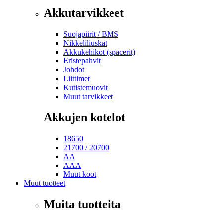
Akkutarvikkeet
Suojapiirit / BMS
Nikkeliliuskat
Akkukehikot (spacerit)
Eristepahvit
Johdot
Liittimet
Kutistemuovit
Muut tarvikkeet
Akkujen kotelot
18650
21700 / 20700
AA
AAA
Muut koot
Muut tuotteet
Muita tuotteita