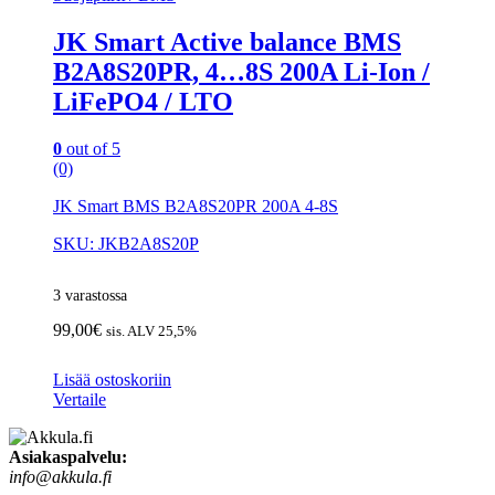
JK Smart Active balance BMS
B2A8S20PR, 4…8S 200A Li-Ion /
LiFePO4 / LTO
0
out of 5
(0)
JK Smart BMS B2A8S20PR 200A 4-8S
SKU: JKB2A8S20P
3 varastossa
99,00
€
sis. ALV 25,5%
Lisää ostoskoriin
Vertaile
Asiakaspalvelu:
info@akkula.fi