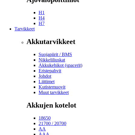
H1
H4
H7
Tarvikkeet
Akkutarvikkeet
Suojapiirit / BMS
Nikkeliliuskat
Akkukehikot (spacerit)
Eristepahvit
Johdot
Liittimet
Kutistemuovit
Muut tarvikkeet
Akkujen kotelot
18650
21700 / 20700
AA
AAA