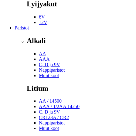
Lyijyakut
6V
12V
Paristot
Alkali
AA
AAA
C, D ja 9V
Nappiparistot
Muut koot
Litium
AA / 14500
AAA / 1/2AA 14250
C, D ja 9V
CR123A / CR2
Nappiparistot
Muut koot