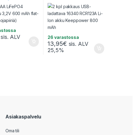
(Ei suojapiiriä)
Li-Ion akku Keeppower
800 mAh
astossa
sis. ALV
26 varastossa
13,95
€
sis. ALV
25,5%
Asiakaspalvelu
Oma tili