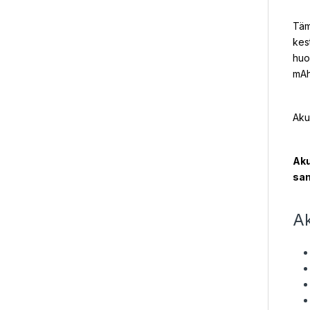
Täm
kes
huol
mAh
Aku
Aku
sam
Ak