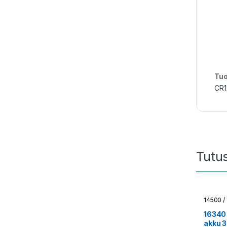
Tuo
CR1
Tutu
14500 /
16340
akku 