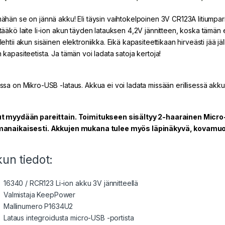
ähän se on jännä akku! Eli täysin vaihtokelpoinen 3V CR123A litiumparis
tääkö laite li-ion akun täyden latauksen 4,2V jännitteen, koska tämän e
ehtii akun sisäinen elektroniikka. Eikä kapasiteettikaan hirveästi jää j
 kapasiteetista. Ja tämän voi ladata satoja kertoja!
ssa on Mikro-USB -lataus. Akkua ei voi ladata missään erillisessä akkul
t myydään pareittain. Toimitukseen sisältyy 2-haarainen Micro-
anaikaisesti. Akkujen mukana tulee myös läpinäkyvä, kovamuov
un tiedot:
16340 / RCR123 Li-ion akku 3V jännitteellä
Valmistaja KeepPower
Mallinumero P1634U2
Lataus integroidusta micro-USB -portista