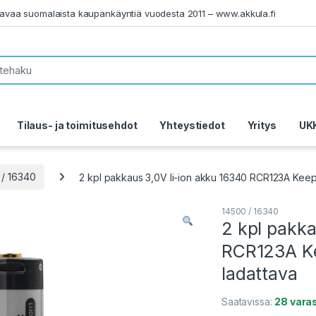
tavaa suomalaista kaupankäyntiä vuodesta 2011 – www.akkula.fi
Tilaus- ja toimitusehdot
Yhteystiedot
Yritys
UK
 / 16340
2 kpl pakkaus 3,0V li-ion akku 16340 RCR123A Ke
14500 / 16340
2 kpl pakka
RCR123A K
ladattava
Saatavissa:
28 vara