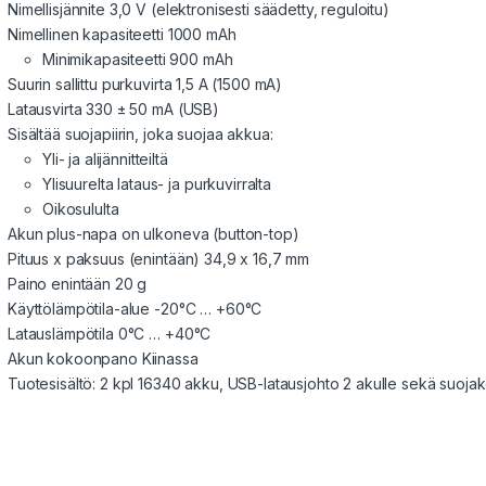
Nimellisjännite 3,0 V (elektronisesti säädetty, reguloitu)
Nimellinen kapasiteetti 1000 mAh
Minimikapasiteetti 900 mAh
Suurin sallittu purkuvirta 1,5 A (1500 mA)
Latausvirta 330 ± 50 mA (USB)
Sisältää suojapiirin, joka suojaa akkua:
Yli- ja alijännitteiltä
Ylisuurelta lataus- ja purkuvirralta
Oikosululta
Akun plus-napa on ulkoneva (button-top)
Pituus x paksuus (enintään) 34,9 x 16,7 mm
Paino enintään 20 g
Käyttölämpötila-alue -20°C … +60°C
Latauslämpötila 0°C … +40°C
Akun kokoonpano Kiinassa
Tuotesisältö: 2 kpl 16340 akku, USB-latausjohto 2 akulle sekä suojak