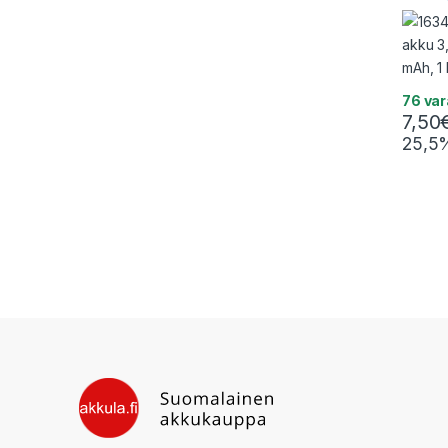
mAh, 1 
76 va
7,50
25,5