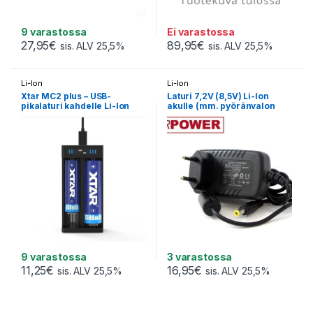
9 varastossa
Ei varastossa
27,95
€
89,95
€
sis. ALV 25,5%
sis. ALV 25,5%
Li-Ion
Li-Ion
Xtar MC2 plus – USB-
Laturi 7,2V (8,5V) Li-Ion
pikalaturi kahdelle Li-Ion
akulle (mm. pyöränvalon
akulle
akuille)
9 varastossa
3 varastossa
11,25
€
16,95
€
sis. ALV 25,5%
sis. ALV 25,5%