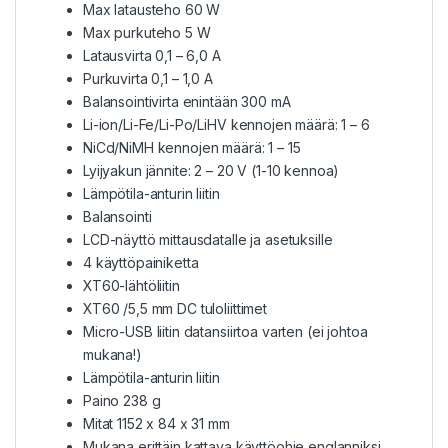
Max latausteho 60 W
Max purkuteho 5 W
Latausvirta 0,1 – 6,0 A
Purkuvirta 0,1 – 1,0 A
Balansointivirta enintään 300 mA
Li-ion/Li-Fe/Li-Po/LiHV kennojen määrä: 1 – 6
NiCd/NiMH kennojen määrä: 1 – 15
Lyijyakun jännite: 2 – 20 V (1-10 kennoa)
Lämpötila-anturin liitin
Balansointi
LCD-näyttö mittausdatalle ja asetuksille
4 käyttöpainiketta
XT60-lähtöliitin
XT60 /5,5 mm DC tuloliittimet
Micro-USB liitin datansiirtoa varten (ei johtoa
mukana!)
Lämpötila-anturin liitin
Paino 238 g
Mitat 1152 x 84 x 31 mm
Mukana erittäin kattava käyttöohje englanniksi.