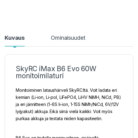
Kuvaus
Ominaisuudet
SkyRC iMax B6 Evo 60W
monitoimilaturi
Monitoiminen lataushärveli SkyRC:ltä. Voit ladata eri
kemian (Li-ion, Li-pol, LiFePO4, LiHV NiMH, NiCd, PB)
ja eri jännitteen (1-6S li-ion, 1-15S NiMh/NiCd, 6V/12V
lyijyakut) akkuja. Eikä siinä vielä kaikki: Voit myös
purkaa akkuja ja testata niiden kapasiteetin.
B6 Evo on todella monipuolinen, sisäisellä