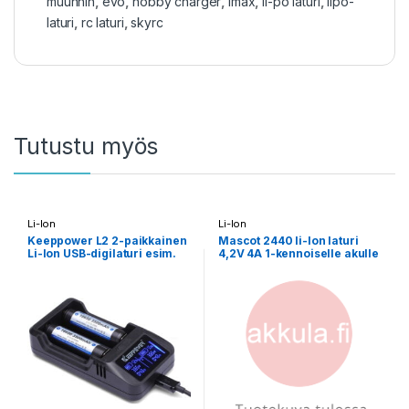
muunnin
,
evo
,
hobby charger
,
imax
,
li-po laturi
,
lipo-
laturi
,
rc laturi
,
skyrc
Tutustu myös
Li-Ion
Li-Ion
Keeppower L2 2-paikkainen
Mascot 2440 li-Ion laturi
Li-Ion USB-digilaturi esim.
4,2V 4A 1-kennoiselle akulle
18650 18490 18350 14500
16340 26650