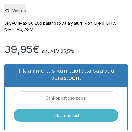
Vertaile
SkyRC iMax B6 Evo balanosoiva älylaturi li-ion, Li-Po, LiHV,
NiMH, Pb, AGM
39,95
€
sis. ALV 25,5%
Tilaa ilmoitus kun tuotetta saapuu
varastoon: