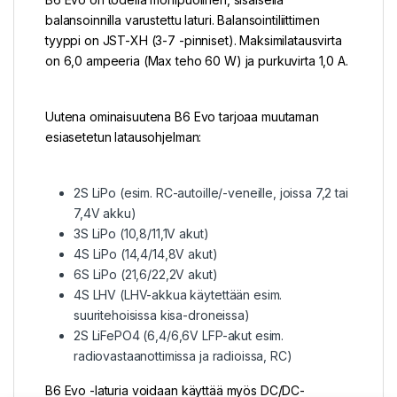
balansoinnilla varustettu laturi. Balansointiliittimen
tyyppi on JST-XH (3-7 -pinniset). Maksimilatausvirta
on 6,0 ampeeria (Max teho 60 W) ja purkuvirta 1,0 A.
Uutena ominaisuutena B6 Evo tarjoaa muutaman
esiasetetun latausohjelman:
2S LiPo (esim. RC-autoille/-veneille, joissa 7,2 tai
7,4V akku)
3S LiPo (10,8/11,1V akut)
4S LiPo (14,4/14,8V akut)
6S LiPo (21,6/22,2V akut)
4S LHV (LHV-akkua käytettään esim.
suuritehoisissa kisa-droneissa)
2S LiFePO4 (6,4/6,6V LFP-akut esim.
radiovastaanottimissa ja radioissa, RC)
B6 Evo -laturia voidaan käyttää myös DC/DC-