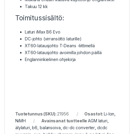
Takuu 12 kk
Toimitussisältö:
Laturi iMax B6 Evo
DC-johto (virransöttö laturille)
XT60-latausjohto T-Deans -liittimellä
XT60-latausjohto avoimilla johdon päillä
Englanninkielinen ohjekirja
Tuotetunnus (SKU):
21956
Osastot:
Li-Ion
,
NiMH
Avainsanat tuotteelle
AGM laturi
,
älylaturi
,
b6
,
balansoiva
,
dc-dc converter
,
dcdc