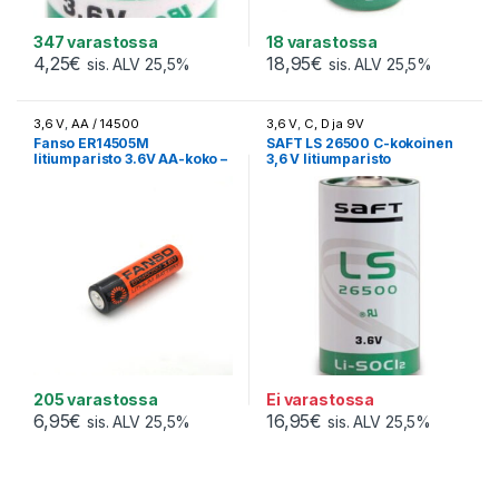
347 varastossa
18 varastossa
4,25
€
18,95
€
sis. ALV 25,5%
sis. ALV 25,5%
3,6 V
,
AA / 14500
3,6 V
,
C, D ja 9V
Fanso ER14505M
SAFT LS 26500 C-kokoinen
litiumparisto 3.6V AA-koko –
3,6 V litiumparisto
Ei ladattava
205 varastossa
Ei varastossa
6,95
€
16,95
€
sis. ALV 25,5%
sis. ALV 25,5%