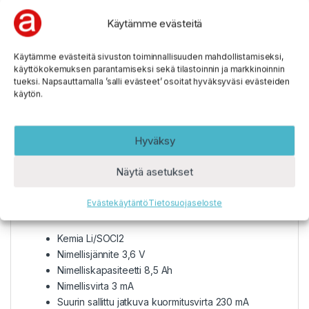
litiumparisto
Käytämme evästeitä
Huom: Paristoihin painettu päiväys on
Käytämme evästeitä sivuston toiminnallisuuden mahdollistamiseksi,
valmistuskuukausi ja -vuosi! Ei siis “parasta
käyttökokemuksen parantamiseksi sekä tilastoinnin ja markkinoinnin
ennen”. Meillä varasto kiertää ja tuotteet ovat
tueksi. Napsauttamalla ’salli evästeet’ osoitat hyväksyväsi evästeiden
tuoreita
käytön.
C-pariston kokoinen 3,6 voltin litiumparisto. Ei
Hyväksy
ladattava.
Näytä asetukset
Vastaava malli SAFT LSH 14
Evästekäytäntö
Tietosuojaseloste
Kemia Li/SOCl2
Nimellisjännite 3,6 V
Nimelliskapasiteetti 8,5 Ah
Nimellisvirta 3 mA
Suurin sallittu jatkuva kuormitusvirta 230 mA