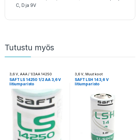
C, D ja 9V
Tutustu myös
3,6 V
,
AAA / 1/2AA 14250
3,6 V
,
Muut koot
SAFT LS 14250 1/2 AA 3,6 V
SAFT LSH 14 3,6 V
litiumparisto
litiumparisto