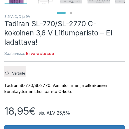
3,6 V
,
C, D ja 9V
Tadiran SL-770/SL-2770 C-
kokoinen 3,6 V Litiumparisto – Ei
ladattava!
Saatavissa:
Ei varastossa
Vertaile
Tadiran SL-770/SL-2770. Varmatoiminen ja pitkäikäinen
kertakäyttöinen Litiumparisto C-koko.
18,95
€
sis. ALV 25,5%