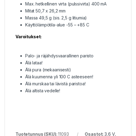
Max. hetkellinen virta (pulssivirta) 400 mA
Mitat 50,7 x 26,2 mm
Massa 49,5 g (sis. 2,5 g litiumia)
Käyttölämpötila-alue -55 – +85 C
Varoitukset:​
Palo- ja räjähdysvaarallinen paristo
Älä lataa!
Älä pura (mekaanisesti)
Älä kuumenna yli 100 C asteeseen!
Älä murskaa tai lävistä paristoa!
Älä altista vedelle!
Tuotetunnus (SKU):
11093
Osastot:
3,6 V
,