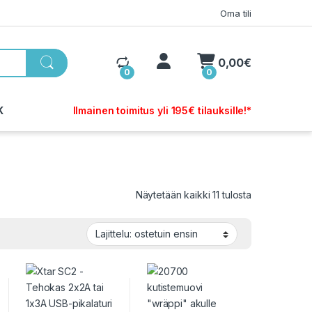
Oma tili
My Account
0,00
€
0
0
K
Ilmainen toimitus yli 195€ tilauksille!*
Sorted by pop
Näytetään kaikki 11 tulosta