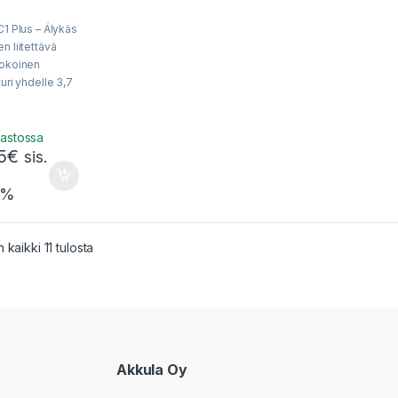
C1 Plus – Älykäs
n liitettävä
kokoinen
turi yhdelle 3,7
on tai 1,2 V NiMH
le 3000 mA
irralla.
rastossa
5
€
ankkitoiminnolla
sis.
 kätevästi
tasi reissussa!
5%
Sorted by popularity
 kaikki 11 tulosta
Akkula Oy