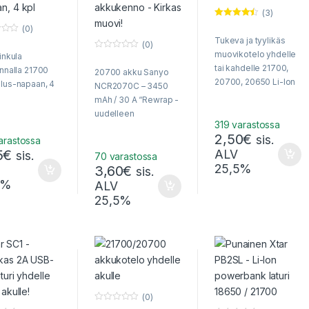
(3)
Arvostelu
(0)
tuotteesta:
Tukeva ja tyylikäs
4.33
/ 5
(0)
muovikotelo yhdelle
rinkula
0
o
tai kahdelle 21700,
innalla 21700
20700 akku Sanyo
u
t
20700, 20650 Li-Ion
lus-napaan, 4
NCR2070C – 3450
o
akulle – Suojaa akut
f
mAh / 30 A “Rewrap -
5
pölyltä, kolhuilta ja
uudelleen
tahattomilta
319 varastossa
muovitettu”
2,50
€
oikosuluilta!
sis.
arastossa
5
€
ALV
sis.
70 varastossa
25,5%
3,60
€
sis.
5%
ALV
25,5%
(0)
0