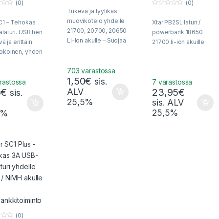
(0)
(0)
o
Tukeva ja tyylikäs
0
u
o
t
muovikotelo yhdelle
C1 – Tehokas
Xtar PB2SL laturi /
u
o
t
f
21700, 20700, 20650
alaturi. USB:hen
powerbank 18650
o
5
Li-Ion akulle – Suojaa
f
ävä ja erittäin
21700 li-ion akuille
5
akut pölyltä, kolhuilta
kokoinen, yhden
ja tahattomilta
Li-Ion akun
oikosuluilta!
703 varastossa
uri – 2000mA
1,50
€
sis.
irta!
rastossa
7 varastossa
5
€
ALV
23,95
€
sis.
25,5%
sis. ALV
25,5%
5%
(0)