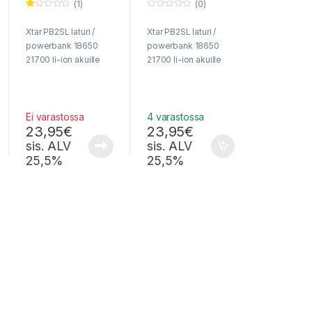
(1)
(0)
Ar
0
vo
o
Xtar PB2SL laturi /
Xtar PB2SL laturi /
s
u
tel
t
powerbank 18650
powerbank 18650
u
o
tu
f
21700 li-ion akuille
21700 li-ion akuille
ott
5
ee
s
ta:
1.
00
Ei varastossa
4 varastossa
/ 5
23,95
€
23,95
€
sis. ALV
sis. ALV
25,5%
25,5%