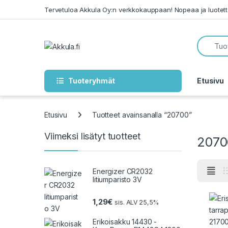
Skip to navigation
Skip to content
Tervetuloa Akkula Oy:n verkkokauppaan! Nopeaa ja luotet
Tuoteryhmät
Etusivu
Etusivu
Tuotteet avainsanalla “20700”
Viimeksi lisätyt tuotteet
2070
Energizer CR2032
litiumparisto 3V
1,29
€
sis. ALV 25,5%
Erikoisakku 14430 -