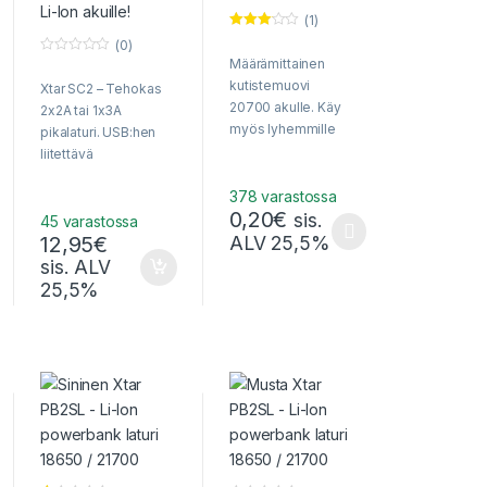
(1)
Arvos
(0)
telu
Määrämittainen
0
tuottee
o
sta:
kutistemuovi
Xtar SC2 – Tehokas
u
3.00
/ 5
t
20700 akulle. Käy
2x2A tai 1x3A
o
myös lyhemmille
f
pikalaturi. USB:hen
5
akuille, kun leikataan
liitettävä
lyhyemmäksi.
pienikokoinen,
378 varastossa
kahden 3,7 V Li-Ion
0,20
€
sis.
akun älylaturi –
45 varastossa
12,95
€
ALV 25,5%
maksimi jopa 3A
Tällä tuotteella on useampi muunnelma
latausvirta
sis. ALV
käytettäessä sopivaa
25,5%
virtalähdettä!