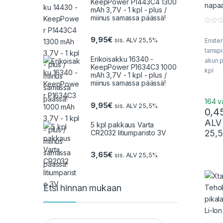
KeepPower P1443C4 1300
mAh 3,7V - 1 kpl - plus /
miinus samassa päässä!
0
o
9,95
€
sis. ALV 25,5%
Eriste
u
t
tarrap
o
Erikoisakku 16340 -
f
akun p
5
KeepPower P1634C3 1000
kpl
mAh 3,7V - 1 kpl - plus /
miinus samassa päässä!
164 v
9,95
€
sis. ALV 25,5%
0,4
ALV
5 kpl pakkaus Varta
25,
CR2032 litiumparisto 3V
3,65
€
sis. ALV 25,5%
Etsi hinnan mukaan
Minimihinta
Maksimihinta