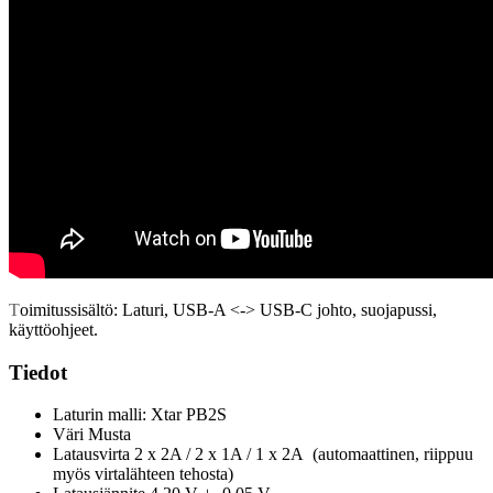
T
oimitussisältö: Laturi, USB-A <-> USB-C johto, suojapussi,
käyttöohjeet.
Tiedot
Laturin malli: Xtar PB2S
Väri Musta
Latausvirta 2 x 2A / 2 x 1A / 1 x 2A (automaattinen, riippuu
myös virtalähteen tehosta)