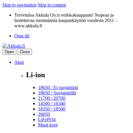
Skip to navigation
Skip to content
Tervetuloa Akkula Oy:n verkkokauppaan! Nopeaa ja
luotettavaa suomalaista kaupankäyntiä vuodesta 2011 –
www.akkula.fi
Oma tili
Open
Close
Akut
Li-ion
18650 / Ei suojapiiriä
18650 / Suojapiirillä
21700 / 20700
14500 / 16340
18350 / 18500
26650
LiFePO4
Muut koot