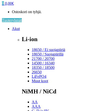
0
0,00
€
Ostoskori on tyhjä.
Tuoteryhmät
Akut
Li-ion
18650 / Ei suojapiiriä
18650 / Suojapiirillä
21700 / 20700
14500 / 16340
18350 / 18500
26650
LiFePO4
Muut koot
NiMH / NiCd
AA
AAA
C, D ja 9V