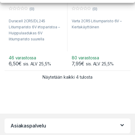
(0)
(0)
0
0
o
o
Duracell 2CR5/DL245
Varta 2CR5 Litiumparisto 6V –
u
u
t
t
Litiumparisto 6V irtoparistoa –
Kertakäyttöinen
o
o
f
f
Huippulaadukas 6V
5
5
litiumparisto suurella
kapasiteetilla – Ei
myymäläpaketointia!
46 varastossa
80 varastossa
6,50
€
7,95
€
sis. ALV 25,5%
sis. ALV 25,5%
Sorted by popularity
Näytetään kaikki 4 tulosta
Asiakaspalvelu