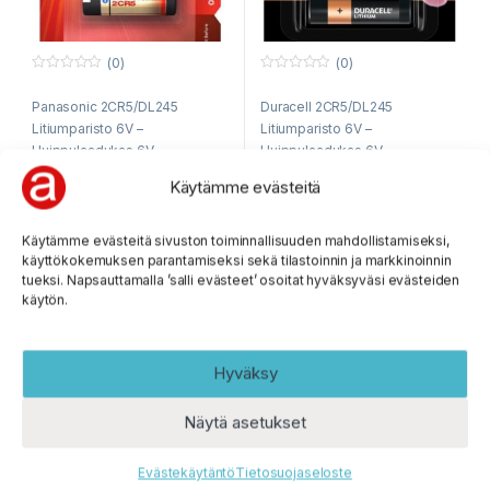
(0)
(0)
0
0
o
o
Panasonic 2CR5/DL245
Duracell 2CR5/DL245
u
u
t
t
Litiumparisto 6V –
Litiumparisto 6V –
o
o
f
f
Huippulaadukas 6V
Huippulaadukas 6V
5
5
litiumparisto suurella
litiumparisto suurella
Käytämme evästeitä
kapasiteetilla – Tehty
kapasiteetilla –
Yhdysvalloissa –
Myymäläpaketoitu – Nopea
Myymäläpaketoitu – Nopea
toimitus!
89 varastossa
18 varastossa
Käytämme evästeitä sivuston toiminnallisuuden mahdollistamiseksi,
6,45
€
7,75
€
toimitus!
käyttökokemuksen parantamiseksi sekä tilastoinnin ja markkinoinnin
sis. ALV 25,5%
sis. ALV 25,5%
tueksi. Napsauttamalla ’salli evästeet’ osoitat hyväksyväsi evästeiden
käytön.
Hyväksy
Näytä asetukset
Evästekäytäntö
Tietosuojaseloste