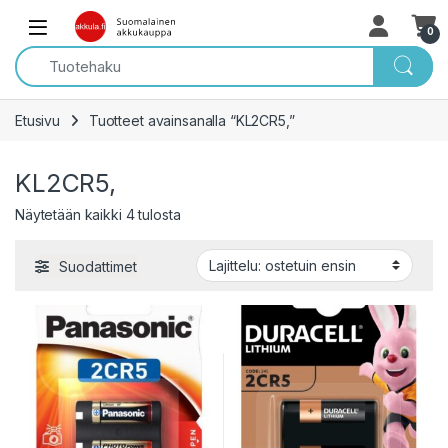
Skip to navigation
Skip to content
Open
0
Etusivu
Tuotteet avainsanalla “KL2CR5,”
KL2CR5,
Sorted by popularity
Näytetään kaikki 4 tulosta
Suodattimet