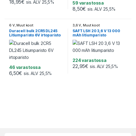
18,95
€
sis. ALV 25,5%
59 varastossa
8,50
€
sis. ALV 25,5%
6 V
,
Muut koot
3,6 V
,
Muut koot
Duracell bulk 2CR5 DL245
SAFT LSH 20 3,6 V 13 000
Litiumparisto 6V irtoparisto
mAh litiumparisto
224 varastossa
22,95
€
sis. ALV 25,5%
46 varastossa
6,50
€
sis. ALV 25,5%