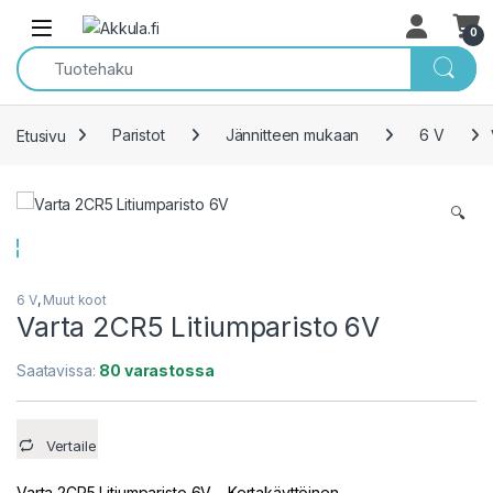
Skip to navigation
Skip to content
Open
0
Etusivu
Paristot
Jännitteen mukaan
6 V
🔍
6 V
,
Muut koot
Varta 2CR5 Litiumparisto 6V
Saatavissa:
80 varastossa
Vertaile
Varta 2CR5 Litiumparisto 6V – Kertakäyttöinen