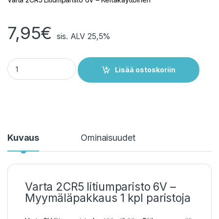
7,95
€
sis. ALV 25,5%
Varta 2CR5 Litiumparisto 6V quantity
Lisää ostoskoriin
Kuvaus
Ominaisuudet
Varta 2CR5 litiumparisto 6V –
Myymäläpakkaus 1 kpl paristoja