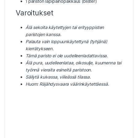
1 pariston läpipainopakkaus (blister)
Varoitukset
Älä sekoita käytettyjen tai erityyppisten
paristojen kanssa.
Palauta vain loppuunkäytettynä (tyhjänä)
kierrätykseen.
Tämä paristo ei ole uudelleenladattavissa.
Älä pura, uudelleenlataa, oikosulje, kuumenna tai
työnnä vieraita esineitä paristoon.
Säilytä kuivassa, viileässä tilassa.
Huom: Räjähdysvaara väärinkäytettäessä.