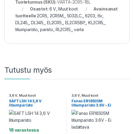
Tuotetunnus (SKU):
VARTA-2CR5-1BL
Osastot:
6 V
,
Muut koot
Avainsanat
tuotteelle
2CR5
,
2CR5M,
,
5032LC,
,
6203
,
6v
,
DL245,
,
DL345,
,
EL2CR5,
,
EL2CR5BP,
,
KL2CR5,
,
litiumparisto
,
paristo
,
RL2CR5,
,
varta
Tutustu myös
3,6 V
,
Muut koot
3,6 V
,
Muut koot
SAFT LSH 14 3,6 V
Fanso ER18505M
litiumparisto
litiumparisto 3.6V – Ei
ladattava
18 varastossa