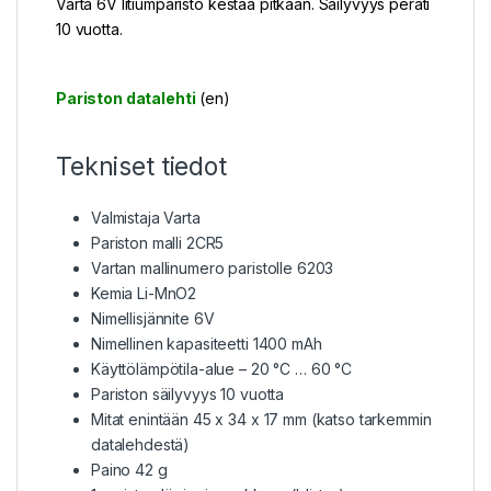
Varta 6V litiumparisto kestää pitkään. Säilyvyys peräti
10 vuotta.
Pariston datalehti
(en)
Tekniset tiedot
Valmistaja Varta
Pariston malli 2CR5
Vartan mallinumero paristolle 6203
Kemia Li-MnO2
Nimellisjännite 6V
Nimellinen kapasiteetti 1400 mAh
Käyttölämpötila-alue – 20 °C … 60 °C
Pariston säilyvyys 10 vuotta
Mitat enintään 45 x 34 x 17 mm (katso tarkemmin
datalehdestä
)
Paino 42 g