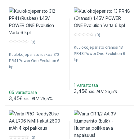
(0)
0
(0)
o
Kuulokojeparisto oranssi 13
0
u
o
t
PR48 Power One Evolution 6
Kuulokojeparisto ruskea 312
u
o
t
f
kpl
PR41 Power One Evolution 6
o
5
f
kpl
5
1 varastossa
3,45
€
sis. ALV 25,5%
65 varastossa
3,45
€
sis. ALV 25,5%
(0)