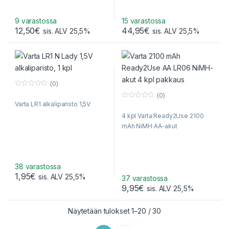
9 varastossa
15 varastossa
12,50
€
44,95
€
sis. ALV 25,5%
sis. ALV 25,5%
(0)
0
(0)
o
Varta LR1 alkaliparisto 1,5V
0
u
o
t
4 kpl Varta Ready2Use 2100
u
o
t
f
mAh NiMH AA-akut
o
5
f
5
38 varastossa
1,95
€
sis. ALV 25,5%
37 varastossa
9,95
€
sis. ALV 25,5%
Sorted by popularity
Näytetään tulokset 1–20 / 30