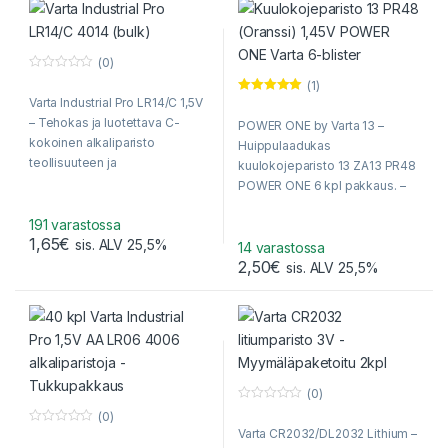
(0)
0
(1)
o
Varta Industrial Pro LR14/C 1,5V
Arvostelu
u
tuotteesta:
t
– Tehokas ja luotettava C-
POWER ONE by Varta 13 –
5.00
/ 5
o
f
kokoinen alkaliparisto
Huippulaadukas
5
teollisuuteen ja
kuulokojeparisto 13 ZA13 PR48
ammattikäyttöön – Irtoparistona
POWER ONE 6 kpl pakkaus. –
myös nopea kirjetoimitus!
Ilmainen kirjetoimitus yli 19
191 varastossa
euron, vain kuulolaiteparistoja
1,65
€
sis. ALV 25,5%
sisältävälle tilaukselle!
14 varastossa
2,50
€
sis. ALV 25,5%
(0)
0
(0)
o
Varta CR2032/DL2032 Lithium –
0
u
o
t