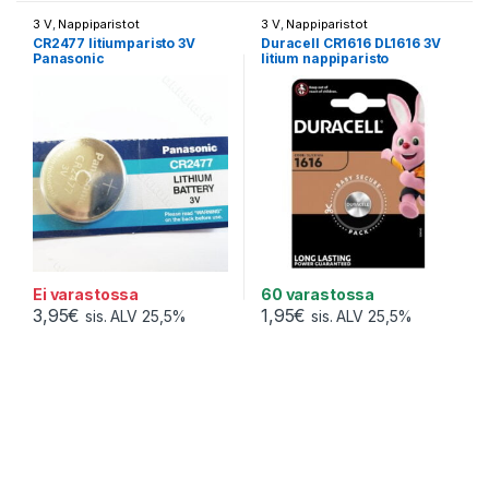
3 V
,
Nappiparistot
3 V
,
Nappiparistot
CR2477 litiumparisto 3V
Duracell CR1616 DL1616 3V
Panasonic
litium nappiparisto
Ei varastossa
60 varastossa
3,95
€
1,95
€
sis. ALV 25,5%
sis. ALV 25,5%