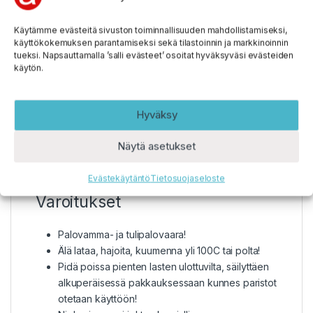
Jännite 3V
Kapasiteetti jopa 950mAh
Käytämme evästeitä sivuston toiminnallisuuden mahdollistamiseksi,
Käyttölämpötila-alue -30°C/+75°C
käyttökokemuksen parantamiseksi sekä tilastoinnin ja markkinoinnin
Mitat (max) 14,45 x 25,5 mm
tueksi. Napsauttamalla ’salli evästeet’ osoitat hyväksyväsi evästeiden
käytön.
Massa 11,5 g
Valmistettu Saksassa
Hyväksy
Näytä asetukset
Evästekäytäntö
Tietosuojaseloste
Varoitukset
Palovamma- ja tulipalovaara!
Älä lataa, hajoita, kuumenna yli 100C tai polta!
Pidä poissa pienten lasten ulottuvilta, säilyttäen
alkuperäisessä pakkauksessaan kunnes paristot
otetaan käyttöön!