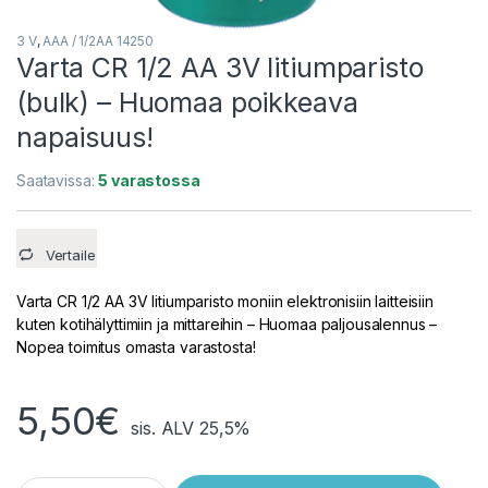
3 V
,
AAA / 1/2AA 14250
Varta CR 1/2 AA 3V litiumparisto
(bulk) – Huomaa poikkeava
napaisuus!
Saatavissa:
5 varastossa
Vertaile
Varta CR 1/2 AA 3V litiumparisto moniin elektronisiin laitteisiin
kuten kotihälyttimiin ja mittareihin – Huomaa paljousalennus –
Nopea toimitus omasta varastosta!
5,50
€
sis. ALV 25,5%
Varta CR 1/2 AA 3V litiumparisto (bulk) - Huomaa poikkeava n