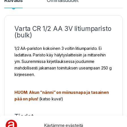
Kuvaus
Ominaisuudet
Varta CR 1/2 AA 3V litiumparisto
(bulk)
1/2 AA-pariston kokoinen 3 voltin litiumparisto. Ei
ladattava. Paristo käy hälytyslaitteisiin ja mittareihin
ym. Suuremmissa kirjetilauksessa joudumme
mahdollisesti jakamaan toimituksen useampaan 250 g
kirjeeseen.
HUOM: Akun “nänni” on miinusnapa ja tasainen
pää on plus!
(katso kuva!)
Tiedot
Käytämme evästeitä