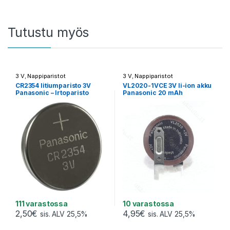
Tutustu myös
3 V
,
Nappiparistot
3 V
,
Nappiparistot
CR2354 litiumparisto 3V
VL2020-1VCE 3V li-ion akku
Panasonic – Irtoparisto
Panasonic 20 mAh
111 varastossa
10 varastossa
2,50
€
4,95
€
sis. ALV 25,5%
sis. ALV 25,5%