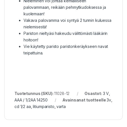
Nieleminen voi johtaa kemialliseen
palovammaan, reikään pehmytkudoksessa ja
kuolemaan!
Vakava palovamma voi syntyä 2 tunnin kuluessa
nielemisestä!
Pariston nieltyäsi hakeudu välittömästi lääkärin
hoitoon!
Vie käytetty paristo paristonkeräykseen navat
teipattuina.
Tuotetunnus (SKU):
11028-12
Osastot:
3 V
,
AAA / 1/2AA 14250
Avainsanat tuotteelle
3v
,
cd 1/2 aa
,
litiumparisto
,
varta