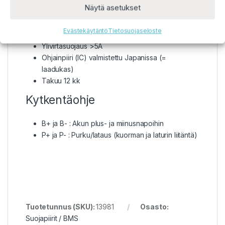
Näytä asetukset
Koko 30 x 5,5 x 1,2 mm
Ylijännitesuojaus 4,25V +-0,05V
Evästekäytäntö
Tietosuojaseloste
Alijännitesuojaus 2,5V +-0,05V
Ylivirtasuojaus >5A
Ohjainpiiri (IC) valmistettu Japanissa (=
laadukas)
Takuu 12 kk
Kytkentäohje
B+ ja B- : Akun plus- ja miinusnapoihin
P+ ja P- : Purku/lataus (kuorman ja laturin liitäntä)
Tuotetunnus (SKU):
13981
Osasto:
Suojapiirit / BMS