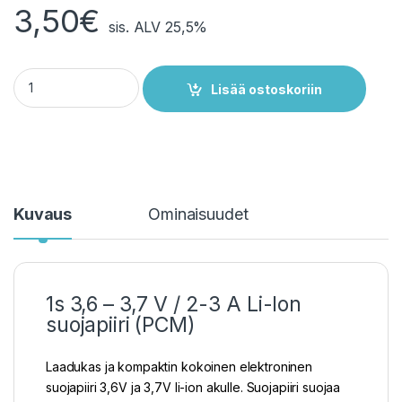
3,50
€
sis. ALV 25,5%
1s 3,7 V Suojapiiri 2-3 A Li-Ion -akulle quantity
Lisää ostoskoriin
Kuvaus
Ominaisuudet
1s 3,6 – 3,7 V / 2-3 A Li-Ion
suojapiiri (PCM)
Laadukas ja kompaktin kokoinen elektroninen
suojapiiri 3,6V ja 3,7V li-ion akulle. Suojapiiri suojaa