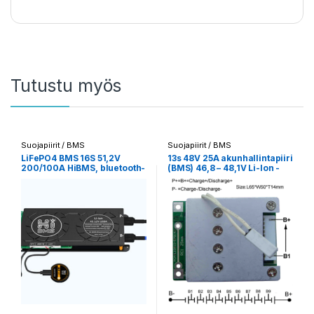
Tutustu myös
Suojapiirit / BMS
Suojapiirit / BMS
LiFePO4 BMS 16S 51,2V
13s 48V 25A akunhallintapiiri
200/100A HiBMS, bluetooth-
(BMS) 46,8 – 48,1V Li-Ion -
yhteydellä
akulle