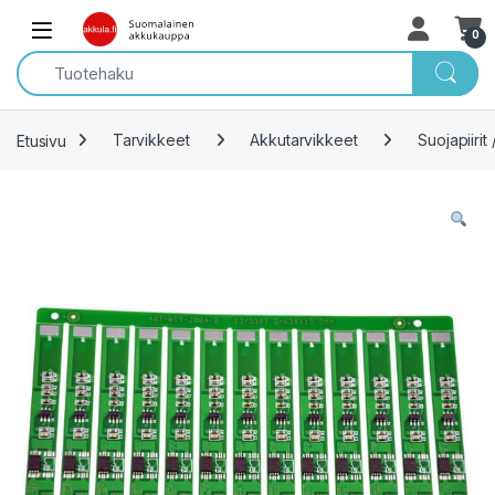
Skip to navigation
Skip to content
Open
0
Etusivu
Tarvikkeet
Akkutarvikkeet
Suojapiirit