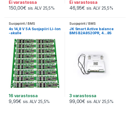
Ei varastossa
Ei varastossa
150,00
€
46,95
€
sis. ALV 25,5%
sis. ALV 25,5%
Suojapiirit / BMS
Suojapiirit / BMS
4s 14,8 V 5 A Suojapiiri Li-Ion
JK Smart Active balance
-akulle
BMS B2A8S20PR, 4…8S
200A Li-Ion / LiFePO4 / LTO
16 varastossa
3 varastossa
9,95
€
99,00
€
sis. ALV 25,5%
sis. ALV 25,5%