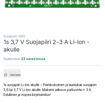
Suojapiirit / BMS
1s 3,7 V Suojapiiri 2-3 A Li-Ion -
akulle
Saatavissa:
22 varastossa
Vertaile
1s suojapiiri Li-Ion akulle – Pienikokoinen ja laadukas suojapiiri
3,6 tai 3,7 V Li-Ion akulle. Maksimi jatkuva purkuvirta n. 3 A.
Edullinen ja nopea kirjetoimitus!