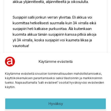
akkua ylijännitteeltä, alijännitteeltä ja oikosululta.
Suojapiiri sallii jonkun verran ylivirtaa. Eli akkua voi
kuormittaa hetkellisesti suurmalla kuin 3A virralla eikä
suojapiiri heti katkaise purkuvirtaa. Älä kuitenkaan
kuormita akkua tämän suojapiirin kanssa pitkiä aikoja
yli 3A virralla, koska suojapiiri voi kuumeta liikaa ja
vaurioitua!
Tästä voit ladata suojapiirin datalehden:
Käytämme evästeitä
KP-1S-
5530-1MOS SPEC R5478N101CD+AO8814+10K
NTC
Käytämme evästeitä sivuston toiminnallisuuden mahdollistamiseksi,
käyttökokemuksen parantamiseksi sekä tilastoinnin ja markkinoinnin
tueksi. Napsauttamalla ’salli evästeet’ osoitat hyväksyväsi evästeiden
Tekniset tiedot
käytön.
Valmistaja KeepPower
Hyväksy
Malli 1S-5530-V2
Piirilevy FR4