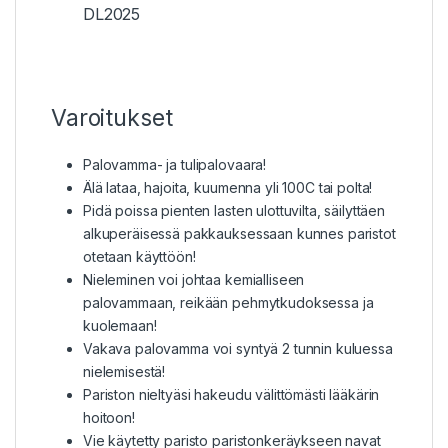
DL2025
Varoitukset
Palovamma- ja tulipalovaara!
Älä lataa, hajoita, kuumenna yli 100C tai polta!
Pidä poissa pienten lasten ulottuvilta, säilyttäen
alkuperäisessä pakkauksessaan kunnes paristot
otetaan käyttöön!
Nieleminen voi johtaa kemialliseen
palovammaan, reikään pehmytkudoksessa ja
kuolemaan!
Vakava palovamma voi syntyä 2 tunnin kuluessa
nielemisestä!
Pariston nieltyäsi hakeudu välittömästi lääkärin
hoitoon!
Vie käytetty paristo paristonkeräykseen navat