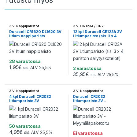
Tutustu myös
3 V
,
Nappiparistot
3 V
,
CR123A / CR2
Duracell CR1620 DL1620 3V
12 kpl Duracell CR123A 3V
litium nappiparisto
Litiumparisto (sis. 3 x 4
pariston säilytyskotelot!)
28 varastossa
1,95
€
sis. ALV 25,5%
2 varastossa
35,95
€
sis. ALV 25,5%
3 V
,
Nappiparistot
3 V
,
Nappiparistot
4 kpl Duracell CR2032
Duracell CR2032
litiumparisto 3V
litiumparisto 3V –
Myymäläpaketoitu
50 varastossa
4,95
€
sis. ALV 25,5%
Ei varastossa