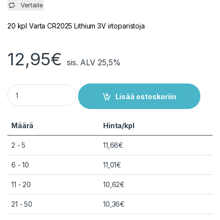
Vertaile
20 kpl Varta CR2025 Lithium 3V irtoparistoja
12,95
€
sis. ALV 25,5%
20 kpl Varta CR2025 litiumparisto 3V - Irtoparistot - Tukkupa
Lisää ostoskoriin
Määrä
Hinta/kpl
2 - 5
11,66
€
6 - 10
11,01
€
11 - 20
10,62
€
21 - 50
10,36
€