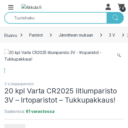
Skip to navigation
Skip to content
Open
0
Etusivu
Paristot
Jännitteen mukaan
3 V
🔍
3 V
,
Nappiparistot
20 kpl Varta CR2025 litiumparisto
3V – Irtoparistot – Tukkupakkaus!
Saatavissa:
61 varastossa