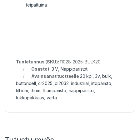
teipattuina.
Tuotetunnus (SKU):
11028-2025-BULK20
Osastot:
3 V
,
Nappiparistot
Avainsanat tuotteelle
20 kpl
,
3v
,
bulk
,
buttoncell
,
cr2025
,
dl2032
,
industrial
,
irtoparisto
,
lithium
,
litium
,
litiumparisto
,
nappiparisto
,
tukkupakkaus
,
varta