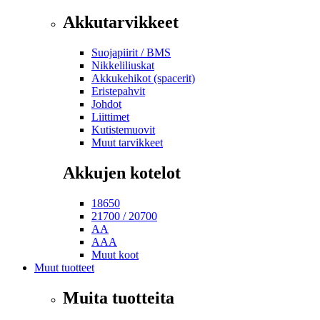
Akkutarvikkeet
Suojapiirit / BMS
Nikkeliliuskat
Akkukehikot (spacerit)
Eristepahvit
Johdot
Liittimet
Kutistemuovit
Muut tarvikkeet
Akkujen kotelot
18650
21700 / 20700
AA
AAA
Muut koot
Muut tuotteet
Muita tuotteita