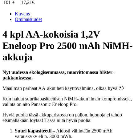
101 +
17,21
€
blister)
quantity
Kuvaus
Ominaisuudet
4 kpl AA-kokoisia 1,2V
Eneloop Pro 2500 mAh NiMH-
akkuja
Nyt uudessa ekologisemmassa, muovittomassa blister-
pakkauksessa.
Maailman parhaat AA-akut heti käyttövalmiina, olkaa hyvä 🙂
Kun haluat suurikapasiteettisen NiMH-akun ilman kompromisseja,
valinta on aito Panasonic Eneloop Pro.
Hyviä puolia tässä akkuparistossa on paljon, huonoja ei tahdo
etsimälläkään löytää! Tässä niitä hyviä puolia:
Suuri kapasiteetti
– Aidosti vähintään 2500 mAh
varauskyky eli n. 3000 mWh.