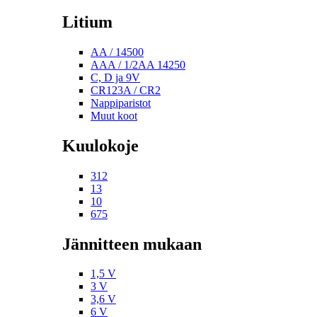
Litium
AA / 14500
AAA / 1/2AA 14250
C, D ja 9V
CR123A / CR2
Nappiparistot
Muut koot
Kuulokoje
312
13
10
675
Jännitteen mukaan
1,5 V
3 V
3,6 V
6 V