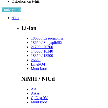
Ostoskori on tyhjä.
Tuoteryhmät
Akut
Li-ion
18650 / Ei suojapiiriä
18650 / Suojapiirillä
21700 / 20700
14500 / 16340
18350 / 18500
26650
LiFePO4
Muut koot
NiMH / NiCd
AA
AAA
C, D ja 9V
Muut koot