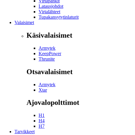
Virtapankit
Latausjohdot
Virtalähteet
Tupakansytytinlaturit
Valaisimet
Käsivalaisimet
Armytek
KeepPower
Thrunite
Otsavalaisimet
Armytek
Xtar
Ajovalopolttimot
H1
H4
H7
Tarvikkeet