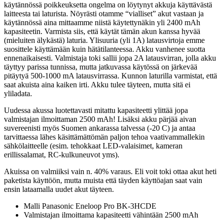
käytännössä poikkeuksetta ongelma on löytynyt akkuja käyttävästä
laitteesta tai laturista. Nöyrästi otamme “vialliset” akut vastaan ja
käytännössä aina mittaamme niistä käytettynäkin yli 2400 mAh
kapasiteetin. Varmista siis, että käytät tämän akun kanssa hyvää
(mieluiten älykästä) laturia. Ylisuuria (yli 1A) latausvirtoja emme
suosittele käyttämään kuin hätätilanteessa. Akku vanhenee suotta
ennenaikaisesti. Valmistaja toki sallii jopa 2A latausvirran, jolla akku
täyttyy parissa tunnissa, mutta jatkuvassa käytössä on järkevää
pitäytyä 500-1000 mA latausvirrassa. Kunnon laturilla varmistat, että
saat akuista aina kaiken irti. Akku tulee täyteen, mutta sitä ei
yliladata.
Uudessa akussa luotettavasti mitattu kapasiteetti ylittää jopa
valmistajan ilmoittaman 2500 mAh! Lisäksi akku pärjää aivan
suvereenisti myös Suomen ankarassa talvessa (-20 C) ja antaa
tarvittaessa lähes käsittämättömän paljon tehoa vaativammallekin
sähkölaitteelle (esim. tehokkaat LED-valaisimet, kameran
erillissalamat, RC-kulkuneuvot yms).
Akuissa on valmiiksi vain n. 40% varaus. Eli voit toki ottaa akut heti
paketista käyttöön, mutta muista että täyden käyttöajan saat vain
ensin lataamalla uudet akut täyteen.
Malli Panasonic Eneloop Pro BK-3HCDE
Valmistajan ilmoittama kapasiteetti vähintään 2500 mAh