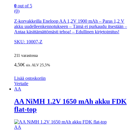
0
out of 5
(0)
Z-korvakkeilla Eneloop AA 1,2V 1900 mAh – Paras 1,2 V
akku uudelleenkennotukseen – Tämä ei purkaudu itsestään –
Antaa käsittämättömästi tehoa! – Edullinen kirjetoimitus!
SKU: 10007-Z
211 varastossa
4,50
€
sis. ALV 25,5%
Lisää ostoskoriin
Vertaile
AA
AA NiMH 1.2V 1650 mAh akku FDK
flat-top
AA