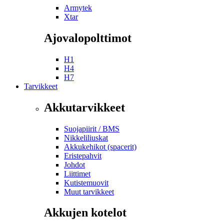
Armytek
Xtar
Ajovalopolttimot
H1
H4
H7
Tarvikkeet
Akkutarvikkeet
Suojapiirit / BMS
Nikkeliliuskat
Akkukehikot (spacerit)
Eristepahvit
Johdot
Liittimet
Kutistemuovit
Muut tarvikkeet
Akkujen kotelot