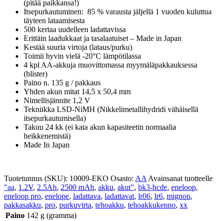
(pitää paikkansa!)
Itsepurkautuminen: 85 % varausta jäljellä 1 vuoden kuluttua
täyteen lataamisesta
500 kertaa uudelleen ladattavissa
Erittäin laadukkaat ja tasalaatuiset – Made in Japan
Kestää suuria virtoja (lataus/purku)
Toimii hyvin vielä -20°C lämpötilassa
4 kpl AA-akkuja muovittomassa myymäläpakkauksessa
(blister)
Paino n. 135 g / pakkaus
Yhden akun mitat 14,5 x 50,4 mm
Nimellisjännite 1,2 V
Tekniikka LSD-NiMH (Nikkelimetallihydridi vähäisellä
itsepurkautumisella)
Takuu 24 kk (ei kata akun kapasiteetin normaalia
heikkenemistä)
Made In Japan
Tuotetunnus (SKU):
10009-EKO
Osasto:
AA
Avainsanat tuotteelle
"aa
,
1.2V
,
2.5Ah
,
2500 mAh
,
akku
,
akut"
,
bk3-hcde
,
eneloop
,
eneloop pro
,
enelope
,
ladattava
,
ladattavat
,
lr06
,
lr6
,
mignon
,
pakkasakku
,
pro
,
purkuvirta
,
tehoakku
,
tehoakkukenno
,
xx
Paino
142 g (gramma)