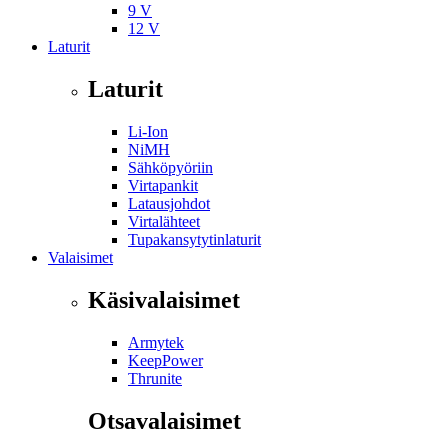
9 V
12 V
Laturit
Laturit
Li-Ion
NiMH
Sähköpyöriin
Virtapankit
Latausjohdot
Virtalähteet
Tupakansytytinlaturit
Valaisimet
Käsivalaisimet
Armytek
KeepPower
Thrunite
Otsavalaisimet