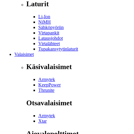
Laturit
Li-Ion
NiMH
Sähköpyöriin
Virtapankit
Latausjohdot
Virtalähteet
Tupakansytytinlaturit
Valaisimet
Käsivalaisimet
Armytek
KeepPower
Thrunite
Otsavalaisimet
Armytek
Xtar
Ajovalopolttimot