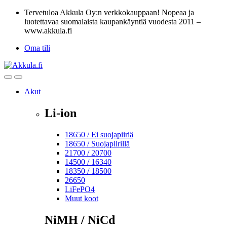
Skip
Skip
Tervetuloa Akkula Oy:n verkkokauppaan! Nopeaa ja
to
to
luotettavaa suomalaista kaupankäyntiä vuodesta 2011 –
navigation
content
www.akkula.fi
Oma tili
Open
Close
Akut
Li-ion
18650 / Ei suojapiiriä
18650 / Suojapiirillä
21700 / 20700
14500 / 16340
18350 / 18500
26650
LiFePO4
Muut koot
NiMH / NiCd