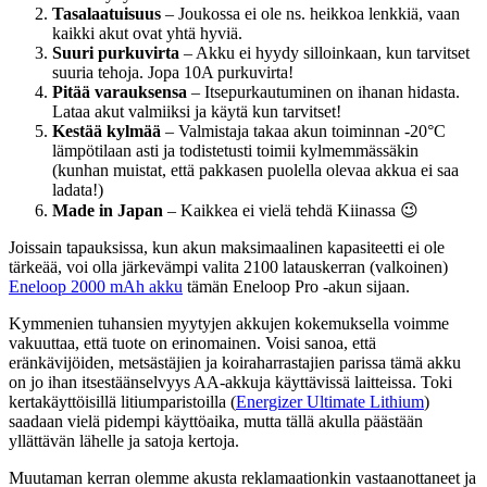
Tasalaatuisuus
– Joukossa ei ole ns. heikkoa lenkkiä, vaan
kaikki akut ovat yhtä hyviä.
Suuri purkuvirta
– Akku ei hyydy silloinkaan, kun tarvitset
suuria tehoja. Jopa 10A purkuvirta!
Pitää varauksensa
– Itsepurkautuminen on ihanan hidasta.
Lataa akut valmiiksi ja käytä kun tarvitset!
Kestää kylmää
– Valmistaja takaa akun toiminnan -20°C
lämpötilaan asti ja todistetusti toimii kylmemmässäkin
(kunhan muistat, että pakkasen puolella olevaa akkua ei saa
ladata!)
Made in Japan
– Kaikkea ei vielä tehdä Kiinassa 😉
Joissain tapauksissa, kun akun maksimaalinen kapasiteetti ei ole
tärkeää, voi olla järkevämpi valita 2100 latauskerran (valkoinen)
Eneloop 2000 mAh akku
tämän Eneloop Pro -akun sijaan.
Kymmenien tuhansien myytyjen akkujen kokemuksella voimme
vakuuttaa, että tuote on erinomainen. Voisi sanoa, että
eränkävijöiden, metsästäjien ja koiraharrastajien parissa tämä akku
on jo ihan itsestäänselvyys AA-akkuja käyttävissä laitteissa. Toki
kertakäyttöisillä litiumparistoilla (
Energizer Ultimate Lithium
)
saadaan vielä pidempi käyttöaika, mutta tällä akulla päästään
yllättävän lähelle ja satoja kertoja.
Muutaman kerran olemme akusta reklamaationkin vastaanottaneet ja