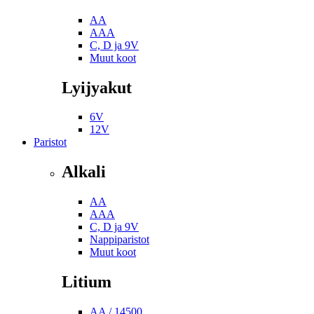
AA
AAA
C, D ja 9V
Muut koot
Lyijyakut
6V
12V
Paristot
Alkali
AA
AAA
C, D ja 9V
Nappiparistot
Muut koot
Litium
AA / 14500