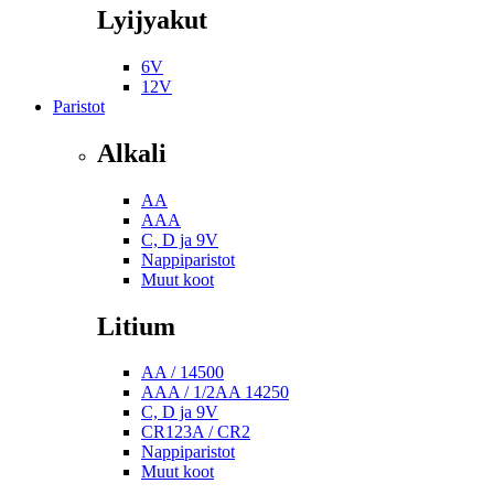
Lyijyakut
6V
12V
Paristot
Alkali
AA
AAA
C, D ja 9V
Nappiparistot
Muut koot
Litium
AA / 14500
AAA / 1/2AA 14250
C, D ja 9V
CR123A / CR2
Nappiparistot
Muut koot