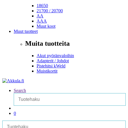
18650
21700 / 20700
AA
AAA
Muut koot
Muut tuotteet
Muita tuotteita
Akut pyöränvaloihin
Adapterit / Johdot
Pistehitsi kWeld
Muistikortit
Search
0