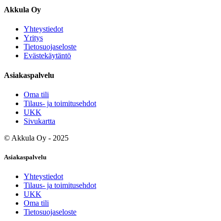
Akkula Oy
Yhteystiedot
Yritys
Tietosuojaseloste
Evästekäytäntö
Asiakaspalvelu
Oma tili
Tilaus- ja toimitusehdot
UKK
Sivukartta
©
Akkula Oy
- 2025
Asiakaspalvelu
Yhteystiedot
Tilaus- ja toimitusehdot
UKK
Oma tili
Tietosuojaseloste