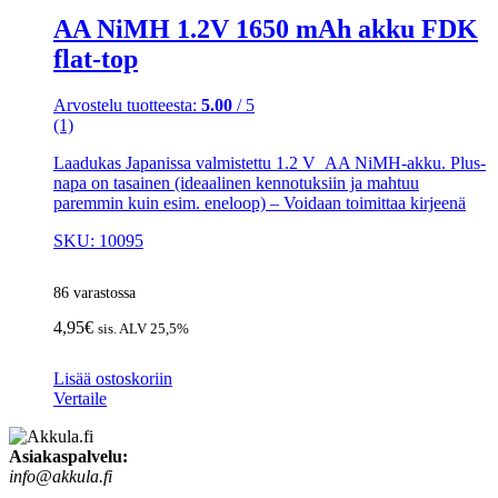
AA NiMH 1.2V 1650 mAh akku FDK
flat-top
Arvostelu tuotteesta:
5.00
/ 5
(1)
Laadukas Japanissa valmistettu 1.2 V AA NiMH-akku. Plus-
napa on tasainen (ideaalinen kennotuksiin ja mahtuu
paremmin kuin esim. eneloop) – Voidaan toimittaa kirjeenä
SKU: 10095
86 varastossa
4,95
€
sis. ALV 25,5%
Lisää ostoskoriin
Vertaile
Asiakaspalvelu:
info@akkula.fi