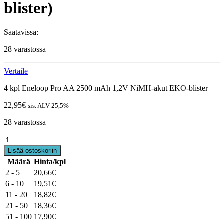
blister)
Saatavissa:
28 varastossa
Vertaile
4 kpl Eneloop Pro AA 2500 mAh 1,2V NiMH-akut EKO-blister
22,95
€
sis. ALV 25,5%
28 varastossa
4kpl
AA
Lisää ostoskoriin
Eneloop
Määrä
Hinta/kpl
Pro
2 - 5
20,66
€
2500
mAh
6 - 10
19,51
€
1,2V
11 - 20
18,82
€
NiMH-
21 - 50
18,36
€
akut
51 - 100
17,90
€
(Eko-