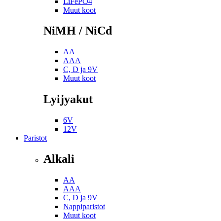
LiFePO4
Muut koot
NiMH / NiCd
AA
AAA
C, D ja 9V
Muut koot
Lyijyakut
6V
12V
Paristot
Alkali
AA
AAA
C, D ja 9V
Nappiparistot
Muut koot