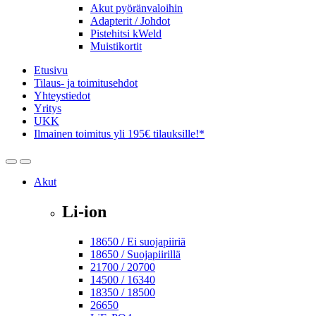
Akut pyöränvaloihin
Adapterit / Johdot
Pistehitsi kWeld
Muistikortit
Etusivu
Tilaus- ja toimitusehdot
Yhteystiedot
Yritys
UKK
Ilmainen toimitus yli 195€ tilauksille!*
Open
Close
Akut
Li-ion
18650 / Ei suojapiiriä
18650 / Suojapiirillä
21700 / 20700
14500 / 16340
18350 / 18500
26650