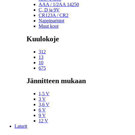
AAA / 1/2AA 14250
C, D ja 9V
CR123A / CR2
Nappiparistot
Muut koot
Kuulokoje
312
13
10
675
Jännitteen mukaan
1,5 V
3 V
3,6 V
6 V
9 V
12 V
Laturit