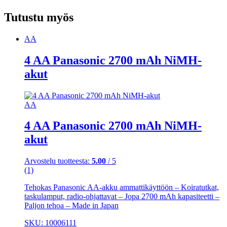
Tutustu myös
AA
4 AA Panasonic 2700 mAh NiMH-
akut
AA
4 AA Panasonic 2700 mAh NiMH-
akut
Arvostelu tuotteesta:
5.00
/ 5
(1)
Tehokas Panasonic AA-akku ammattikäyttöön – Koiratutkat,
taskulamput, radio-ohjattavat – Jopa 2700 mAh kapasiteetti –
Paljon tehoa – Made in Japan
SKU: 10006111