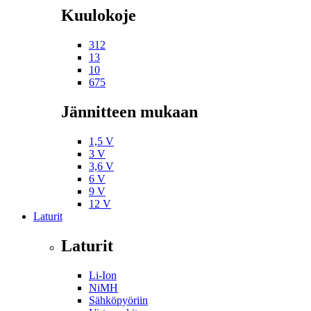
Kuulokoje
312
13
10
675
Jännitteen mukaan
1,5 V
3 V
3,6 V
6 V
9 V
12 V
Laturit
Laturit
Li-Ion
NiMH
Sähköpyöriin