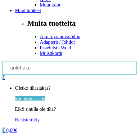
Muut koot
Muut tuotteet
Muita tuotteita
Akut pyöränvaloihin
Adapterit / Johdot
Pistehitsi kWeld
Muistikortit
0
My
Oletko tiliasiakas?
Account
Kirjaudu sisään
Eikö sinulla ole tiliä?
Rekisteröidy
0
0,00
€