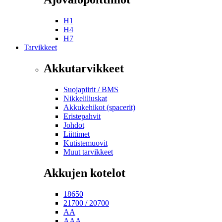
H1
H4
H7
Tarvikkeet
Akkutarvikkeet
Suojapiirit / BMS
Nikkeliliuskat
Akkukehikot (spacerit)
Eristepahvit
Johdot
Liittimet
Kutistemuovit
Muut tarvikkeet
Akkujen kotelot
18650
21700 / 20700
AA
AAA