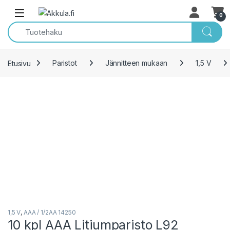
Skip to navigation
Skip to content
Open
0
Etusivu
Paristot
Jännitteen mukaan
1,5 V
1,5 V
,
AAA / 1/2AA 14250
10 kpl AAA Litiumparisto L92