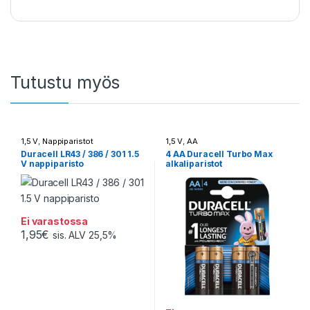
Tutustu myös
1,5 V
,
Nappiparistot
1,5 V
,
AA
Duracell LR43 / 386 / 301 1.5
4 AA Duracell Turbo Max
V nappiparisto
alkaliparistot
Ei varastossa
1,95
€
sis. ALV 25,5%