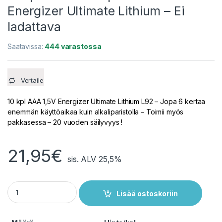
Energizer Ultimate Lithium – Ei
ladattava
Saatavissa:
444 varastossa
Vertaile
10 kpl AAA 1,5V Energizer Ultimate Lithium L92 – Jopa 6 kertaa
enemmän käyttöaikaa kuin alkaliparistolla – Toimii myös
pakkasessa – 20 vuoden säilyvyys !
21,95
€
sis. ALV 25,5%
10 kpl AAA Litiumparisto L92 Energizer Ultimate Lithium - Ei l
Lisää ostoskoriin