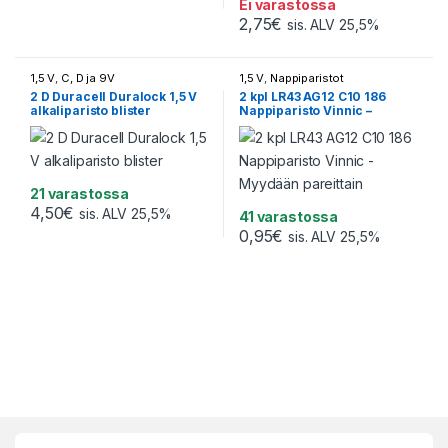
Ei varastossa
2,75
€
sis. ALV 25,5%
1,5 V
,
C, D ja 9V
1,5 V
,
Nappiparistot
2 D Duracell Duralock 1,5 V
2 kpl LR43 AG12 C10 186
alkaliparisto blister
Nappiparisto Vinnic –
Myydään pareittain
21 varastossa
4,50
€
sis. ALV 25,5%
41 varastossa
0,95
€
sis. ALV 25,5%