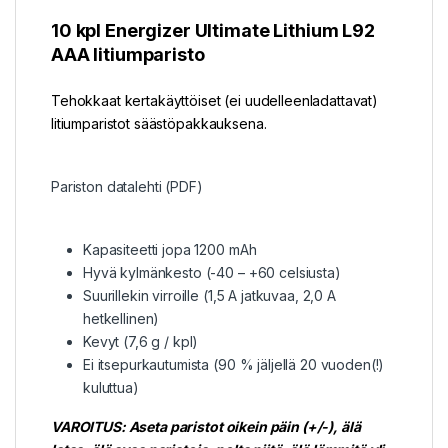
10 kpl Energizer Ultimate Lithium L92
AAA litiumparisto
Tehokkaat kertakäyttöiset (ei uudelleenladattavat)
litiumparistot säästöpakkauksena.
Pariston datalehti (PDF)
Kapasiteetti jopa 1200 mAh
Hyvä kylmänkesto (-40 – +60 celsiusta)
Suurillekin virroille (1,5 A jatkuvaa, 2,0 A
hetkellinen)
Kevyt (7,6 g / kpl)
Ei itsepurkautumista (90 % jäljellä 20 vuoden(!)
kuluttua)
VAROITUS: Aseta paristot oikein päin (+/-), älä