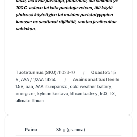
lataa, älä avaa paristoja, polta niitä, älä lämmitä yli
100 C-asteen tai laita paristoja veteen, älä käytä
yhdessä käytettyjen tai muiden paristotyyppien
kanssa: ne saattavat räjähtää, vuotaa ja aiheuttaa
vahinkoa.
Tuotetunnus (SKU):
11023-10
Osastot:
1,5
V
,
AAA / 1/2AA 14250
Avainsanat tuotteelle
1.5V
,
aaa
,
AAA litiumparisto
,
cold weather battery
,
energizer
,
kylmän kestävä
,
lithium battery
,
lr03
,
lr3
,
ultimate lithium
Paino
85 g (gramma)