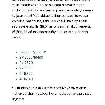
muita akkukokoja. katso suuntaa antava lista alta.
Ehdoton hankinta akkujen tai paristojen säilytykseen /
kuljetukseen! Pidä akkusi ja litiumparistosi turvassa
kolhuilta, naarmuilta, lialta ja oikosuluilta. Sopii esim
seuraaville akuille (18,5 mm ohuemmat akut menevät
väljästi, käytä tarvittaessa täytettä, esim superlonin
palaa):
2×18650*/18700*
2×18500/18490
2×17670
2×16650
4×18350
4×16340
* Pituuden puolesta70 mm ja sitä lyhyemmät akut
mahtuvat tähän koteloon! Akun paksuus ei saa ylittää
18,8 mm.