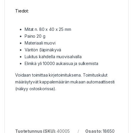
Tiedot:
Mitat n. 80 x 40 x 25 mm
Paino 20 g
Materiaali muovi
Väritön (läpinäkyvä
Lukitus kahdella muovisalvalla
Elinikä yli 10000 aukaisua ja sulkemista
Voidaan toimittaa kirjetoimituksena. Toimituskulut
määräytyvät kappalemäärän mukaan automaattisesti
(näkyy ostoskorissa).
Tuotetunnus (SKU):
40005
Osasto:
18650