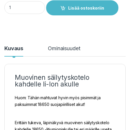
Akkukotelo 2 x 18650 Li-Ion akulle - Akun max pituus 70 mm q
Lisää ostoskoriin
Kuvaus
Ominaisuudet
Muovinen säilytyskotelo
kahdelle li-Ion akulle
Huom: Tähän mahtuvat hyvin myös pisimmät ja
paksuimmat 18650 suojapiirilliset akut!
Erittäin tukeva, läpinäkyvä muovinen säilytyskotelo
kahdelle 18650 -litiumioniakulle tai eri määrille useita