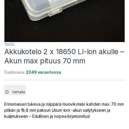
18650
Akkukotelo 2 x 18650 Li-Ion akulle –
Akun max pituus 70 mm
Saatavissa:
2249 varastossa
Vertaile
Erinomaisen tukeva ja näppärä muovikotelo kahden max. 70 mm
pitkän ja 18,8 mm paksun Litium-Ioni -akun säilytykseen ja
kuljetukseen – Edullinen ja nopea kirjetoimitus!