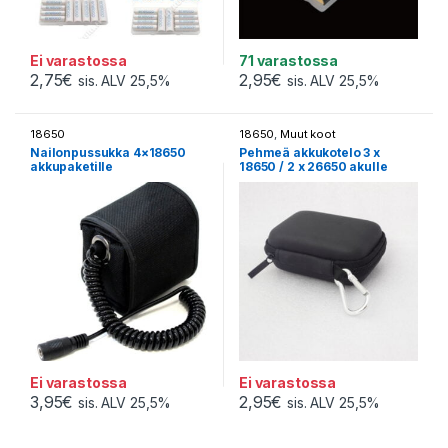
Ei varastossa
71 varastossa
2,75
€
2,95
€
sis. ALV 25,5%
sis. ALV 25,5%
18650
18650
,
Muut koot
Nailonpussukka 4×18650
Pehmeä akkukotelo 3 x
akkupaketille
18650 / 2 x 26650 akulle
Ei varastossa
Ei varastossa
3,95
€
2,95
€
sis. ALV 25,5%
sis. ALV 25,5%