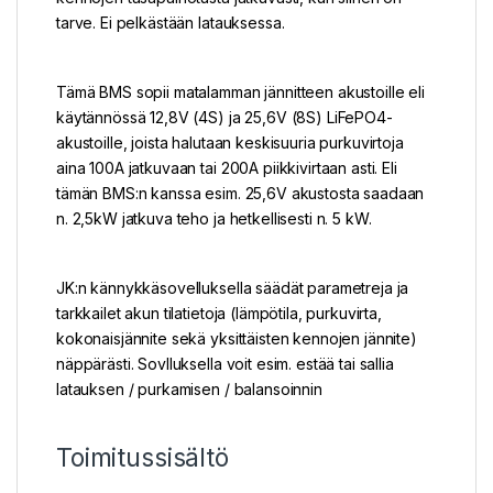
tarve. Ei pelkästään latauksessa.
Tämä BMS sopii matalamman jännitteen akustoille eli
käytännössä 12,8V (4S) ja 25,6V (8S) LiFePO4-
akustoille, joista halutaan keskisuuria purkuvirtoja
aina 100A jatkuvaan tai 200A piikkivirtaan asti. Eli
tämän BMS:n kanssa esim. 25,6V akustosta saadaan
n. 2,5kW jatkuva teho ja hetkellisesti n. 5 kW.
JK:n kännykkäsovelluksella säädät parametreja ja
tarkkailet akun tilatietoja (lämpötila, purkuvirta,
kokonaisjännite sekä yksittäisten kennojen jännite)
näppärästi. Sovlluksella voit esim. estää tai sallia
latauksen / purkamisen / balansoinnin
Toimitussisältö