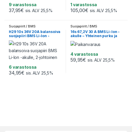
9 varastossa
1 varastossa
37,95
€
105,00
€
sis. ALV 25,5%
sis. ALV 25,5%
Suojapiirit / BMS
Suojapiirit / BMS
H29 10s 36V 20A balansoiva
16s 67,2V 30 A BMS Li-Ion -
suojapiiri BMS Li-Ion -
akulle – Yhteinen purku ja
akulle, 2-johtoinen
lataus
4 varastossa
59,95
€
sis. ALV 25,5%
6 varastossa
34,95
€
sis. ALV 25,5%