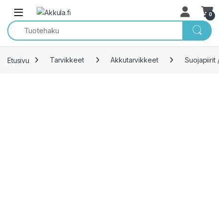
Skip to navigation
Skip to content
Open
0
Etusivu
Tarvikkeet
Akkutarvikkeet
Suojapiirit