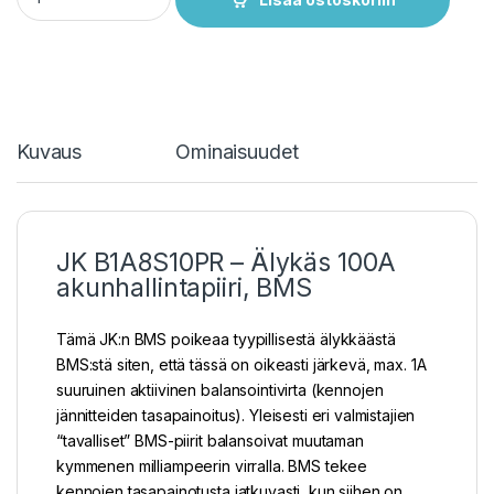
Kuvaus
Ominaisuudet
JK B1A8S10PR – Älykäs 100A
akunhallintapiiri, BMS
Tämä JK:n BMS poikeaa tyypillisestä älykkäästä
BMS:stä siten, että tässä on oikeasti järkevä, max. 1A
suuruinen aktiivinen balansointivirta (kennojen
jännitteiden tasapainoitus). Yleisesti eri valmistajien
“tavalliset” BMS-piirit balansoivat muutaman
kymmenen milliampeerin virralla. BMS tekee
kennojen tasapainotusta jatkuvasti, kun siihen on