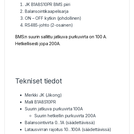
JK B1A8S10PR BMS piiri
Balansointikaapelisarja
ON – OFF kytkin (johdollinen)
RS485-johto (2-osainen)
BMS:n suurin sallittu jatkuva purkuvirta on 100 A.
Hetkellisesti jopa 200A.
Tekniset tiedot
Merkki JK (Jikong)
Malli B1A8S10PR
Suurin jatkuva purkuvirta 100A
Suurin hetkellin purkuvirta 200A
Balansointivirta 0…1A (säädettävissä)
Latausvirran rajoitus 10…100A (säädettävissä)