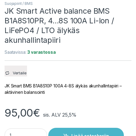
Suojapiirit / BMS
JK Smart Active balance BMS
B1A8S10PR, 4…8S 100A Li-Ion /
LiFePO4 / LTO älykäs
akunhallintapiiri
Saatavissa:
3 varastossa
Vertaile
JK Smart BMS B1A8S10P 100A 4-8S älykäs akunhallintapiiri –
aktiivinen balansointi
95,00
€
sis. ALV 25,5%
JK Smart Active balance BMS B1A8S10PR, 4...8S 100A Li-Ion / L
Lisää ostoskoriin