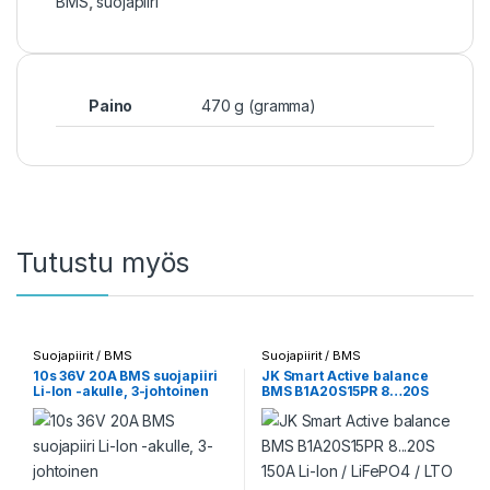
BMS
,
suojapiiri
Paino
470 g (gramma)
Tutustu myös
Suojapiirit / BMS
Suojapiirit / BMS
10s 36V 20A BMS suojapiiri
JK Smart Active balance
Li-Ion -akulle, 3-johtoinen
BMS B1A20S15PR 8…20S
150A Li-Ion / LiFePO4 / LTO