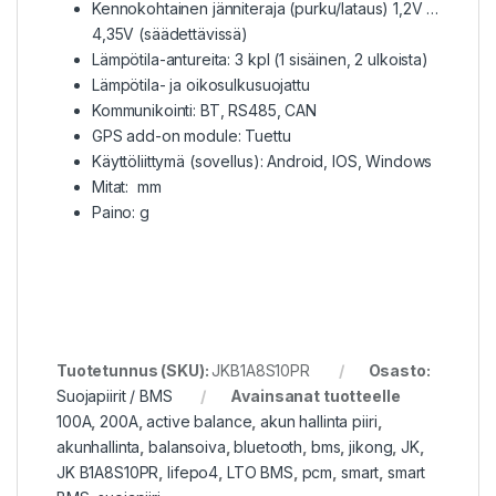
Kennokohtainen jänniteraja (purku/lataus) 1,2V …
4,35V (säädettävissä)
Lämpötila-antureita: 3 kpl (1 sisäinen, 2 ulkoista)
Lämpötila- ja oikosulkusuojattu
Kommunikointi: BT, RS485, CAN
GPS add-on module: Tuettu
Käyttöliittymä (sovellus): Android, IOS, Windows
Mitat: mm
Paino: g
Tuotetunnus (SKU):
JKB1A8S10PR
Osasto:
Suojapiirit / BMS
Avainsanat tuotteelle
100A
,
200A
,
active balance
,
akun hallinta piiri
,
akunhallinta
,
balansoiva
,
bluetooth
,
bms
,
jikong
,
JK
,
JK B1A8S10PR
,
lifepo4
,
LTO BMS
,
pcm
,
smart
,
smart