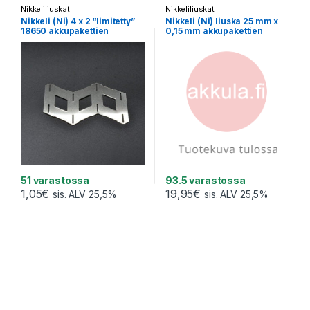
Nikkeliliuskat
Nikkeliliuskat
Nikkeli (Ni) 4 x 2 “limitetty”
Nikkeli (Ni) liuska 25 mm x
18650 akkupakettien
0,15 mm akkupakettien
hitsaukseen ilman kehikoita
hitsaukseen (1 metri)
(1 pala)
51 varastossa
93.5 varastossa
1,05
€
19,95
€
sis. ALV 25,5%
sis. ALV 25,5%