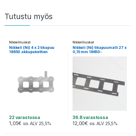
Tutustu myös
Nikkeliliuskat
Nikkeliliuskat
Nikkeli (Ni) 4 x 2 tikapuu
Nikkeli (Ni) tikapuumalli 27 x
18650 akkupakettien
0,15 mm 18650-
hitsaukseen ilman kehikoita
akkupakettien hitsaukseen
(1 pala)
kehikoissa (1 metri)
22 varastossa
36.8 varastossa
1,05
€
12,00
€
sis. ALV 25,5%
sis. ALV 25,5%