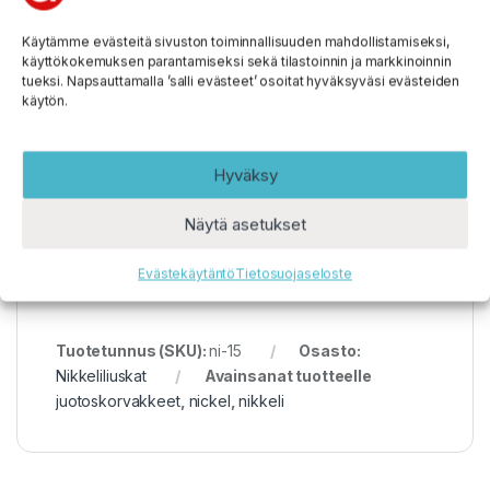
myös tukevat sakset leikkaavat tätä terästä
Käytämme evästeitä sivuston toiminnallisuuden mahdollistamiseksi,
huomattavasti pehmeämpää metallia. Puhdas nikkeli
käyttökokemuksen parantamiseksi sekä tilastoinnin ja markkinoinnin
on varsin sitkeää ja taipuissa. Muutama taivutuskerta
tueksi. Napsauttamalla ’salli evästeet’ osoitat hyväksyväsi evästeiden
ei vielä katkaise liuskaa.
käytön.
Huom: Voit ostaa 10 cm tarkkuudella (laita
Hyväksy
ostoskoriin esim. 4,3 yksikköä = 4,3 metriä)
Näytä asetukset
Evästekäytäntö
Tietosuojaseloste
Tuotetunnus (SKU):
ni-15
Osasto:
Nikkeliliuskat
Avainsanat tuotteelle
juotoskorvakkeet
,
nickel
,
nikkeli