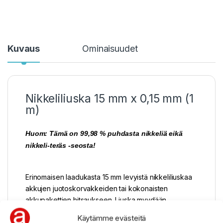
Kuvaus
Ominaisuudet
Nikkeliliuska 15 mm x 0,15 mm (1
m)
Huom: Tämä on 99,98 % puhdasta nikkeliä eikä
nikkeli-teräs -seosta!
Erinomaisen laadukasta 15 mm levyistä nikkeliliuskaa
akkujen juotoskorvakkeiden tai kokonaisten
akkupakettien hitsaukseen. Liuska myydään
metritavarana. 1 metri painaa n. 20 g. Liuskan paksuus
Käytämme evästeitä
on 0,15 mm. Nikkeliä voi leikata sivuleikkureilla, mutta