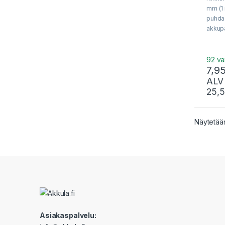
t
mm (1 m
o
f
puhdas
5
akkupa
yksitt
akkuk
hitsaa
92 va
7,9
Voidaa
kirjeen
ALV
pikkup
25,
Näytetään
Asiakaspalvelu: