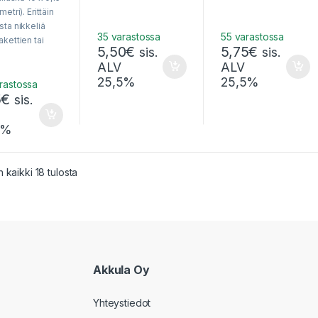
akkupakettien
etri). Erittäin
hitsaukseen.
ta nikkeliä
35 varastossa
55 varastossa
kettien tai
5,50
€
5,75
€
sis.
sis.
äisten
ALV
ALV
ennojen
25,5%
25,5%
miseen.
rastossa
5
€
n toimittaa
sis.
ä /
akettina.
5%
Sorted by popularity
 kaikki 18 tulosta
Akkula Oy
Yhteystiedot