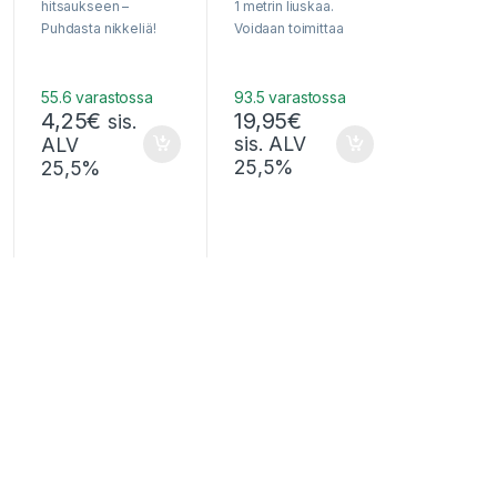
f
f
hitsaukseen –
1 metrin liuskaa.
5
5
Puhdasta nikkeliä!
Voidaan toimittaa
kirjeessä.
55.6 varastossa
93.5 varastossa
4,25
€
19,95
€
sis.
sis. ALV
ALV
25,5%
25,5%