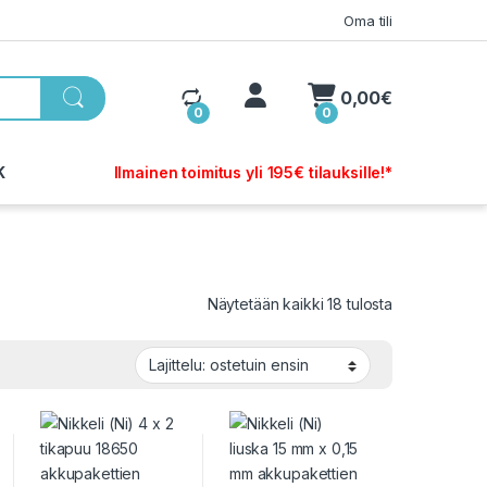
Oma tili
My Account
0,00
€
0
0
K
Ilmainen toimitus yli 195€ tilauksille!*
Sorted by pop
Näytetään kaikki 18 tulosta