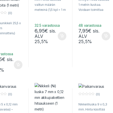
o
o
f
f
valitun määrän
1 metrin liuskaa.
5
5
metreinä (1,5 kpl = 1 m
Voidaan toimittaa
(0)
50 cm jne). Voidaan
kirjeessä. Puhdasta
toimittaa kirjeessä.
nikkeliä!
unikkeli 25,5 x
32.5 varastossa
48 varastossa
mm
6,95
€
7,95
€
sis.
sis.
hinnoittelu)
ALV
ALV
25,5%
25,5%
rastossa
5
€
sis.
5%
(0)
(0)
0
o
i 5 x 0,12 mm
Nikkeliliuska 9 x 0,3
u
t
tavaraa) –
mm. Hinta käsittää
o