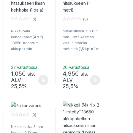
(0)
(0)
0
0
o
o
Nikkelipala
Nikkeliliuska 15 x 0,15
u
u
t
t
kahdeksalle (4 x 2)
mm. Hinta käsittää
o
o
f
f
18650-kennolle
valitun määrän
5
5
akkupaketin
metreinä (1,5 kpl = 1 m
hitsaukseen
50 cm jne). Voidaan
toimittaa kirjeessä.
22 varastossa
26 varastossa
1,05
€
4,95
€
sis.
sis.
ALV
ALV
25,5%
25,5%
(0)
0
o
Nikkeliliuska 3 mm
u
t
leveys, 0,10 mm