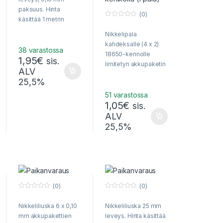
o
f
paksuus. Hinta
5
(0)
käsittää 1 metrin
0
liuskaa. Voidaan
o
Nikkelipala
u
toimittaa kirjeessä.
t
kahdeksalle (4 x 2)
o
Puhdasta nikkeliä!
38 varastossa
f
18650-kennolle
1,95
€
5
sis.
limitetyn akkupaketin
ALV
hitsaukseen
25,5%
51 varastossa
1,05
€
sis.
ALV
25,5%
(0)
(0)
0
0
o
o
Nikkeliliuska 6 x 0,10
Nikkeliliuska 25 mm
u
u
t
t
mm akkupakettien
leveys. Hinta käsittää
o
o