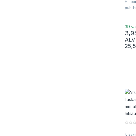
f
Huipp
5
puhdas
akkup
hitsau
39 va
3,9
ALV
25,
0
o
Nikkel
u