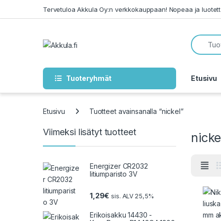
Skip to navigation
Skip to content
Tervetuloa Akkula Oy:n verkkokauppaan! Nopeaa ja luotet
Tuoteryhmät
Etusivu
Etusivu
Tuotteet avainsanalla “nickel”
Viimeksi lisätyt tuotteet
nicke
Energizer CR2032
litiumparisto 3V
1,29
€
sis. ALV 25,5%
Erikoisakku 14430 -