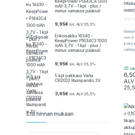
KeepPower P1443C4 1300
mAh 3,7V - 1 kpl - plus /
miinus samassa päässä!
9,95
€
sis. ALV 25,5%
0
o
Nikkel
u
Erikoisakku 16340 -
t
mm (1 
o
KeepPower P1634C3 1000
f
koko 
mAh 3,7V - 1 kpl - plus /
5
sähkö
miinus samassa päässä!
kenno
käsitt
9,95
€
sis. ALV 25,5%
liuska
25 va
6,5
toimit
5 kpl pakkaus Varta
Puhdas
CR2032 litiumparisto 3V
ALV
25,
3,65
€
sis. ALV 25,5%
Etsi hinnan mukaan
Minimihinta
Maksimihinta