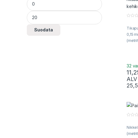
0
o
Tikapu
u
Suodata
t
0,15 
o
f
(metri
5
32 va
11,2
ALV
25,
0
o
Nikkel
u
t
(metri
o