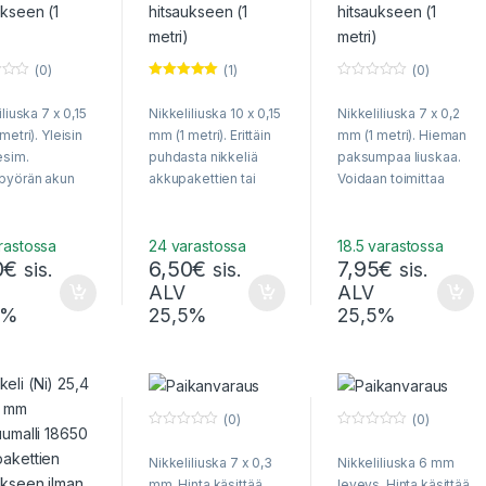
(0)
(1)
(0)
Arvostelu
0
tuotteesta:
o
iliuska 7 x 0,15
Nikkeliliuska 10 x 0,15
Nikkeliliuska 7 x 0,2
5.00
/ 5
u
t
metri). Yleisin
mm (1 metri). Erittäin
mm (1 metri). Hieman
o
f
esim.
puhdasta nikkeliä
paksumpaa liuskaa.
5
pyörän akun
akkupakettien tai
Voidaan toimittaa
tuksessa. Hinta
yksittäisten
kirjeessä. Erittäin
ää 1 metrin
akkukennojen
puhdasta nikkeliä!
a. Voidaan
hitsaamiseen.
rastossa
24 varastossa
18.5 varastossa
0
€
6,50
€
7,95
€
taa kirjeessä.
Voidaan toimittaa
sis.
sis.
sis.
ta nikkeliä!
kirjeenä /
ALV
ALV
pikkupakettina.
5%
25,5%
25,5%
(0)
(0)
0
0
o
o
Nikkeliliuska 7 x 0,3
Nikkeliliuska 6 mm
u
u
t
t
mm. Hinta käsittää
leveys. Hinta käsittää