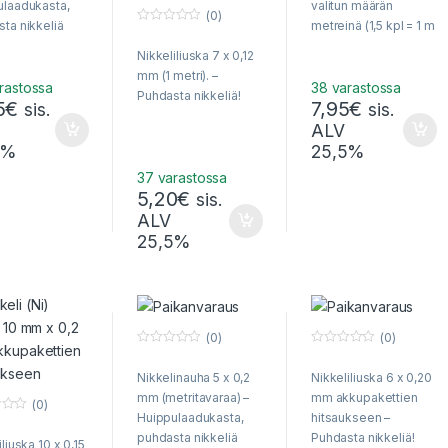
f
ulaadukasta,
valitun määrän
5
(0)
ta nikkeliä
metreinä (1,5 kpl = 1 m
0
akettien
50 cm jne). Voidaan
o
Nikkeliliuska 7 x 0,12
u
kseen.
toimittaa kirjeessä.
t
mm (1 metri). –
o
rastossa
38 varastossa
f
Puhdasta nikkeliä!
5
€
7,95
€
5
sis.
sis.
ALV
5%
25,5%
37 varastossa
5,20
€
sis.
ALV
25,5%
(0)
(0)
0
0
o
o
Nikkelinauha 5 x 0,2
Nikkeliliuska 6 x 0,20
u
u
t
t
mm (metritavaraa) –
mm akkupakettien
o
o
(0)
f
f
Huippulaadukasta,
hitsaukseen –
5
5
puhdasta nikkeliä
Puhdasta nikkeliä!
iliuska 10 x 0,15