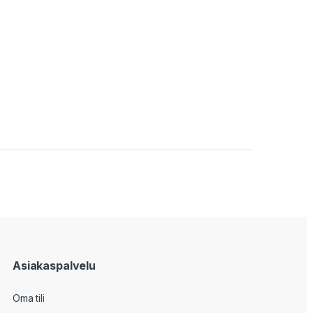
Asiakaspalvelu
Oma tili