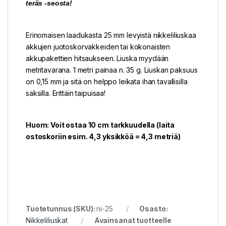
teräs -seosta!
Erinomaisen laadukasta 25 mm levyistä nikkeliliuskaa
akkujen juotoskorvakkeiden tai kokonaisten
akkupakettien hitsaukseen. Liuska myydään
metritavarana. 1 metri painaa n. 35 g. Liuskan paksuus
on 0,15 mm ja sitä on helppo leikata ihan tavallisilla
saksilla. Erittäin taipuisaa!
Huom: Voit ostaa 10 cm tarkkuudella (laita
ostoskoriin esim. 4,3 yksikköä = 4,3 metriä)
Tuotetunnus (SKU):
ni-25
Osasto:
Nikkeliliuskat
Avainsanat tuotteelle