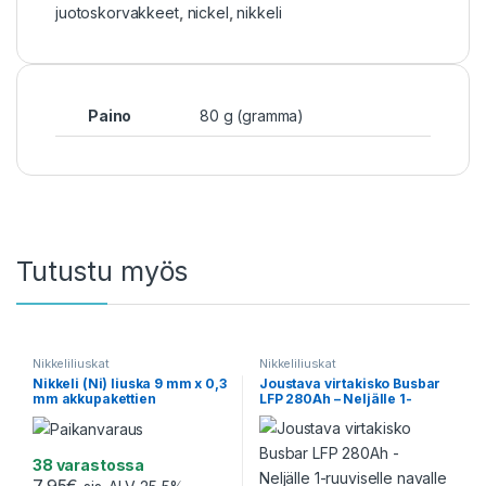
juotoskorvakkeet
,
nickel
,
nikkeli
Paino
80 g (gramma)
Tutustu myös
Nikkeliliuskat
Nikkeliliuskat
Nikkeli (Ni) liuska 9 mm x 0,3
Joustava virtakisko Busbar
mm akkupakettien
LFP 280Ah – Neljälle 1-
hitsaukseen (1 metri)
ruuviselle navalle
38 varastossa