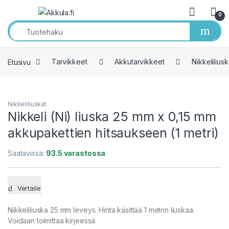
Skip to navigation
Skip to content
0
Open
Etusivu
Tarvikkeet
Akkutarvikkeet
Nikkeliliusk
Nikkeliliuskat
Nikkeli (Ni) liuska 25 mm x 0,15 mm
akkupakettien hitsaukseen (1 metri)
Saatavissa:
93.5 varastossa
Vertaile
Nikkeliliuska 25 mm leveys. Hinta käsittää 1 metrin liuskaa.
Voidaan toimittaa kirjeessä.