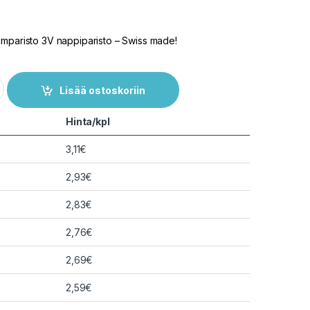
umparisto 3V nappiparisto – Swiss made!
2450 3V litium nappiparisto quantity
Lisää ostoskoriin
Hinta/kpl
3,11
€
2,93
€
2,83
€
2,76
€
2,69
€
2,59
€