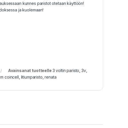
kkauksessaan kunnes paristot otetaan käyttöön!
udoksessa ja kuolemaan!
Avainsanat tuotteelle
3 voltin paristo
,
3v
,
ium coincell
,
litiumparisto
,
renata