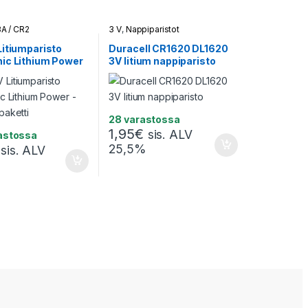
A / CR2
3 V
,
Nappiparistot
Litiumparisto
Duracell CR1620 DL1620
ic Lithium Power
3V litium nappiparisto
läpaketti
28 varastossa
1,95
€
sis. ALV
astossa
25,5%
sis. ALV