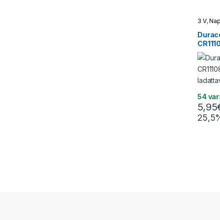
3 V
,
Nap
Durace
CR1110
(ei la
54 va
5,95
25,5