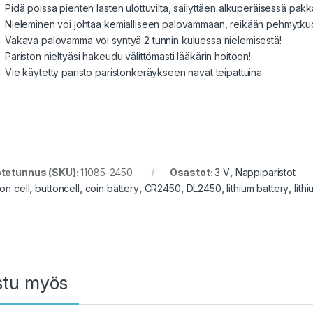
Pidä poissa pienten lasten ulottuvilta, säilyttäen alkuperäisessä pa
Nieleminen voi johtaa kemialliseen palovammaan, reikään pehmytk
Vakava palovamma voi syntyä 2 tunnin kuluessa nielemisestä!
Pariston nieltyäsi hakeudu välittömästi lääkärin hoitoon!
Vie käytetty paristo paristonkeräykseen navat teipattuina.
tetunnus (SKU):
11085-2450
Osastot:
3 V
,
Nappiparistot
on cell
,
buttoncell
,
coin battery
,
CR2450
,
DL2450
,
lithium battery
,
lith
stu myös