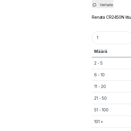
Vertaile
Renata CR2450N liti
Renata CR2450N DL
Määrä
2 - 5
6 - 10
11 - 20
21 - 50
51 - 100
101 +