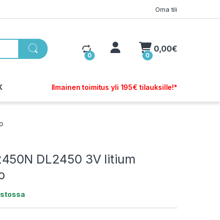
Oma tili
My Account
0,00
€
0
0
K
Ilmainen toimitus yli 195€ tilauksille!*
o
450N DL2450 3V litium
o
astossa