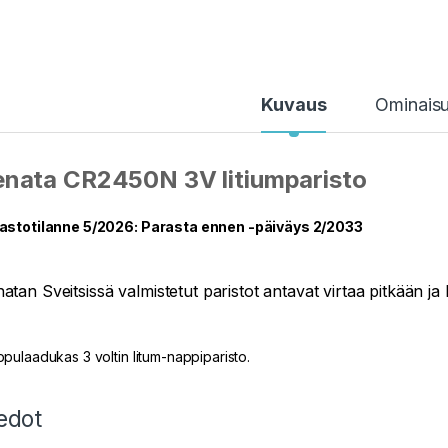
Kuvaus
Ominais
enata CR2450N 3V litiumparisto
astotilanne 5/2026: Parasta ennen -päiväys 2/2033
atan Sveitsissä valmistetut paristot antavat virtaa pitkään ja l
ppulaadukas 3 voltin litum-nappiparisto.
edot