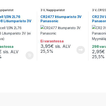
piparistot
3 V
,
Nappiparistot
3 V
,
CR123
ll 1/3N 2L76
CR2477 litiumparisto 3V
CR2 3V 
8 Litiumparisto 3V
Panasonic
Panason
dattava)
– Myymä
Ei varastossa
3,95
€
sis. ALV
rastossa
298 var
€
25,5%
2,95
€
sis. ALV
%
25,5%