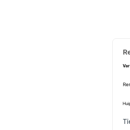
R
Var
Ren
Hui
Ti