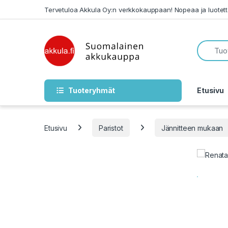
Skip to navigation
Skip to content
Tervetuloa Akkula Oy:n verkkokauppaan! Nopeaa ja luotet
Tuoteryhmät
Etusivu
Etusivu
Paristot
Jännitteen mukaan