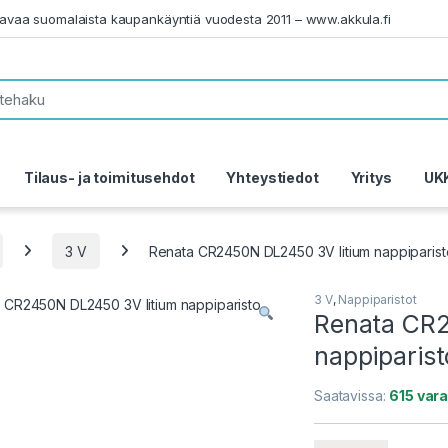
tavaa suomalaista kaupankäyntiä vuodesta 2011 – www.akkula.fi
Tilaus- ja toimitusehdot
Yhteystiedot
Yritys
UK
3 V
Renata CR2450N DL2450 3V litium nappiparist
3 V
,
Nappiparistot
Renata CR2
nappiparist
Saatavissa:
615 var