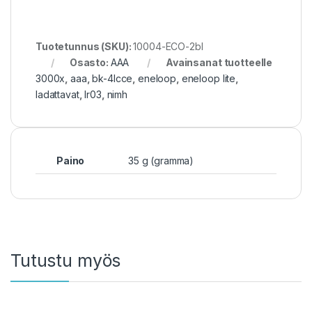
Tuotetunnus (SKU):
10004-ECO-2bl
Osasto:
AAA
Avainsanat tuotteelle
3000x
,
aaa
,
bk-4lcce
,
eneloop
,
eneloop lite
,
ladattavat
,
lr03
,
nimh
Paino
35 g (gramma)
Tutustu myös