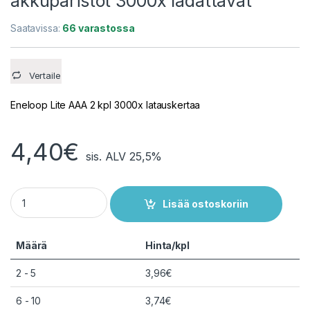
akkuparistot 3000x ladattavat
Saatavissa:
66 varastossa
Vertaile
Eneloop Lite AAA 2 kpl 3000x latauskertaa
4,40
€
sis. ALV 25,5%
2kpl AAA Eneloop Lite NiMH-akkuparistot 3000x ladattavat q
Lisää ostoskoriin
Määrä
Hinta/kpl
2 - 5
3,96
€
6 - 10
3,74
€