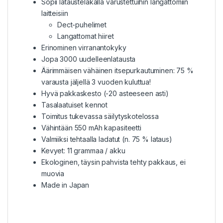
Sopii lataustelakalla varustettuihin langattomiin
laitteisiin
Dect-puhelimet
Langattomat hiiret
Erinominen virranantokyky
Jopa 3000 uudelleenlatausta
Äärimmäisen vähäinen itsepurkautuminen: 75 %
varausta jäljellä 3 vuoden kuluttua!
Hyvä pakkaskesto (-20 asteeseen asti)
Tasalaatuiset kennot
Toimitus tukevassa säilytyskotelossa
Vähintään 550 mAh kapasiteetti
Valmiiksi tehtaalla ladatut (n. 75 % lataus)
Kevyet: 11 grammaa / akku
Ekologinen, täysin pahvista tehty pakkaus, ei
muovia
Made in Japan