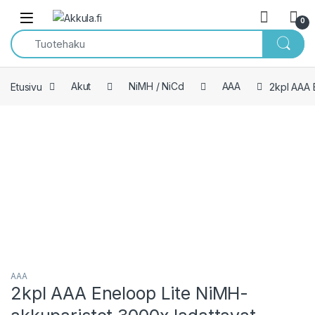
Skip to navigation
Skip to content
Open
0
Etusivu
Akut
NiMH / NiCd
AAA
2kpl AAA 
AAA
2kpl AAA Eneloop Lite NiMH-